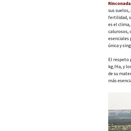
Rinconada
sus suelos,
fertilidad,
es el clima
calurosos, 
esenciales 
única y sin
El respeto 
kg/Ha, y lo
de su mater
más esencia