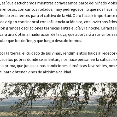
, así que escuchamos mientras atravesamos parte del viñedo y o
 arenosos, con cantos rodados, muy pedregosos, lo que nos hace int
 siendo excelentes para el cultivo de la vid. Otro factor importante
, de origen continental con influencia atlántica, con inviernos frío
con grandes oscilaciones térmicas entre el día y la noche. Caracter
para una óptima maduración de la uva, que aportará a sus vinos esa
gular que los define, y que luego descubriremos.
por la tierra, el cuidado de las viñas, rendimientos bajos alrededor 
s suelos pobres donde se asientan, nos hace pensar en la calidad e
ia prima, que junto a unas condiciones climáticas favorables, nos 
l para obtener vinos de altísima calidad.