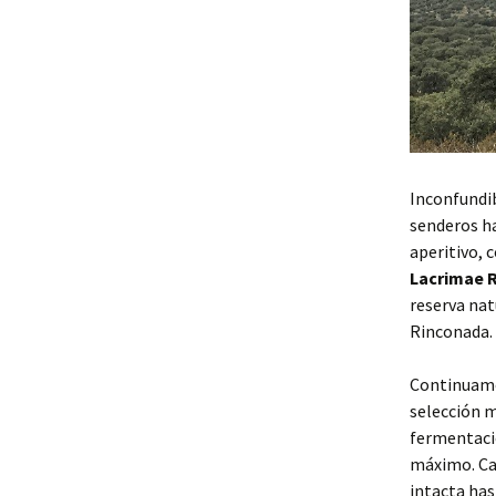
Inconfundib
senderos ha
aperitivo, 
Lacrimae 
reserva nat
Rinconada.
Continuamos
selección m
fermentació
máximo. Cad
intacta has