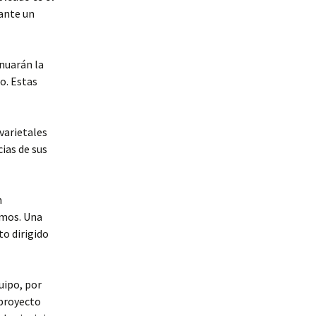
iante un
inuarán la
o. Estas
varietales
ias de sus
n
amos. Una
o dirigido
quipo, por
 proyecto