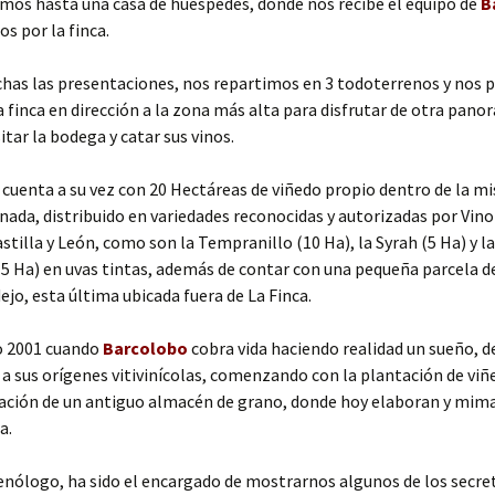
mos hasta una casa de huéspedes, donde nos recibe el equipo de
B
os por la finca.
chas las presentaciones, nos repartimos en 3 todoterrenos y nos
a finca en dirección a la zona más alta para disfrutar de otra pano
itar la bodega y catar sus vinos.
cuenta a su vez con 20 Hectáreas de viñedo propio dentro de la m
nada, distribuido en variedades reconocidas y autorizadas por Vino
astilla y León, como son la Tempranillo (10 Ha), la Syrah (5 Ha) y 
5 Ha) en uvas tintas, además de contar con una pequeña parcela d
ejo, esta última ubicada fuera de La Finca.
ño 2001 cuando
Barcolobo
cobra vida haciendo realidad un sueño, d
a sus orígenes vitivinícolas, comenzando con la plantación de viñ
tación de un antiguo almacén de grano, donde hoy elaboran y mima
a.
enólogo, ha sido el encargado de mostrarnos algunos de los secre