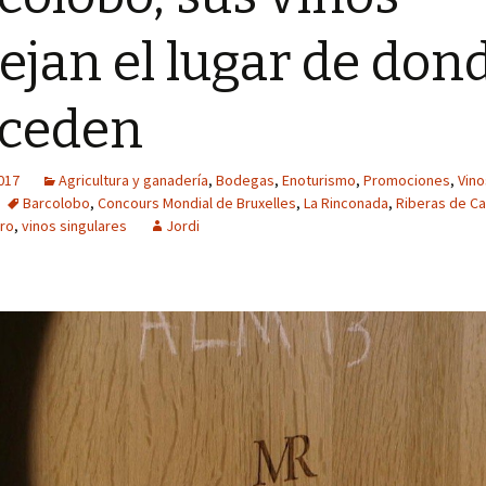
lejan el lugar de don
oceden
2017
Agricultura y ganadería
,
Bodegas
,
Enoturismo
,
Promociones
,
Vino
Barcolobo
,
Concours Mondial de Bruxelles
,
La Rinconada
,
Riberas de C
ro
,
vinos singulares
Jordi