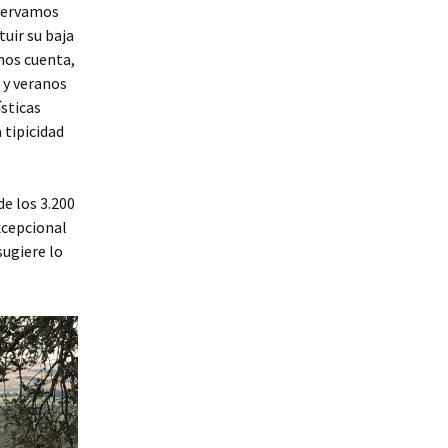
bservamos
uir su baja
 nos cuenta,
s y veranos
ísticas
 tipicidad
de los 3.200
xcepcional
sugiere lo