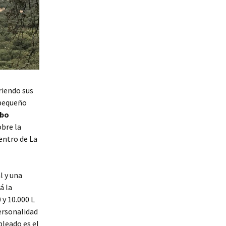
riendo sus
 pequeño
obo
obre la
dentro de La
l y una
á la
 y 10.000 L
ersonalidad
leado es el