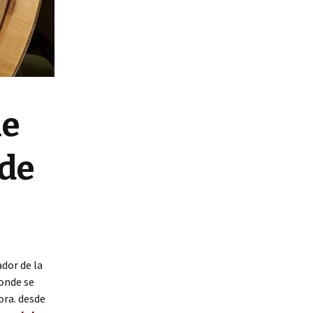
ue
nde
dor de la
donde se
ora. desde