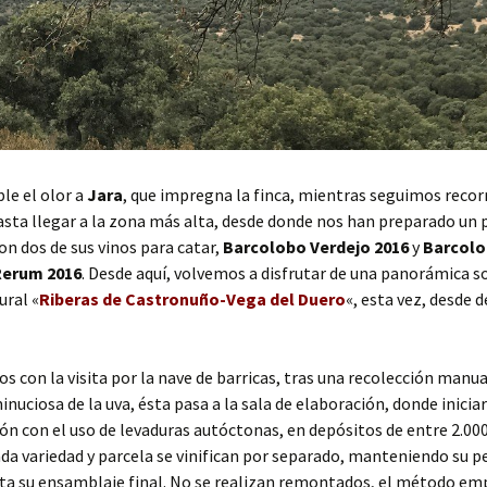
le el olor a
Jara
, que impregna la finca, mientras seguimos recor
sta llegar a la zona más alta, desde donde nos han preparado un
con dos de sus vinos para catar,
Barcolobo Verdejo 2016
y
Barcol
Rerum 2016
. Desde aquí, volvemos a disfrutar de una panorámica s
ural «
Riberas de Castronuño-Vega del Duero
«, esta vez, desde 
 con la visita por la nave de barricas, tras una recolección manua
inuciosa de la uva, ésta pasa a la sala de elaboración, donde iniciar
n con el uso de levaduras autóctonas, en depósitos de entre 2.000
a variedad y parcela se vinifican por separado, manteniendo su p
ta su ensamblaje final. No se realizan remontados, el método emp