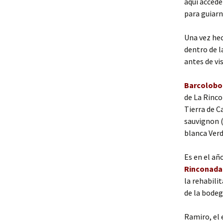
aquí accede
para guiarn
Una vez he
dentro de l
antes de vis
Barcolobo
de La Rinco
Tierra de C
sauvignon (
blanca Verd
Es en el a
Rinconada
la rehabili
de la bodeg
Ramiro, el 