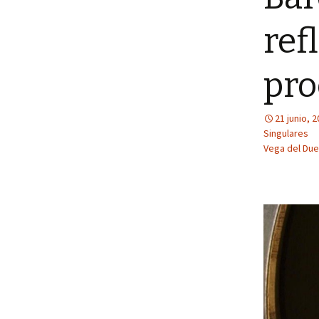
ref
pr
21 junio, 
Singulares
Vega del Due