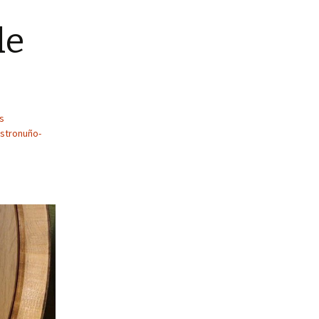
de
s
astronuño-