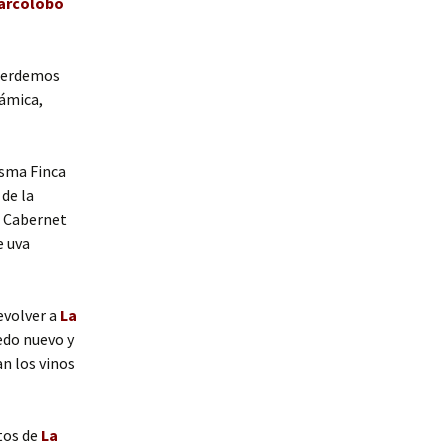
arcolobo
 perdemos
rámica,
isma Finca
 de la
la Cabernet
e uva
evolver a
La
edo nuevo y
n los vinos
tos de
La