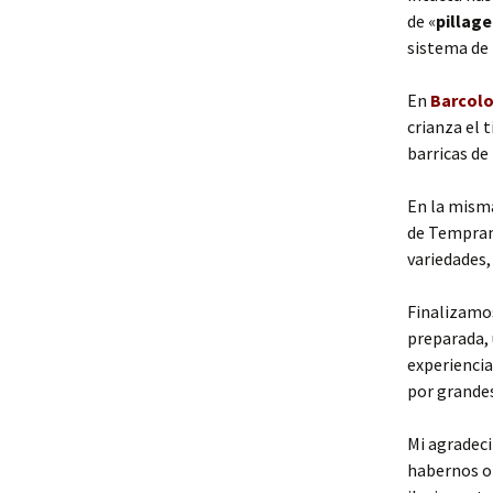
de «
pillage
sistema de
En
Barcol
crianza el 
barricas de
En la misma
de Temprani
variedades,
Finalizamos
preparada, 
experienci
por grande
Mi agradeci
habernos of