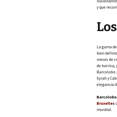
ilusionante
y que reco
Los
La gama de 
bien defini
meses de c
de barrica,
Barcolobo 
Syrah y Cab
elegancia d
Barcolobo
Bruxelles
c
mundial.