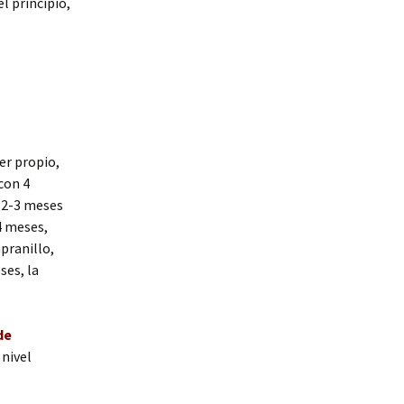
l principio,
er propio,
con 4
 2-3 meses
4 meses,
pranillo,
ses, la
de
nivel