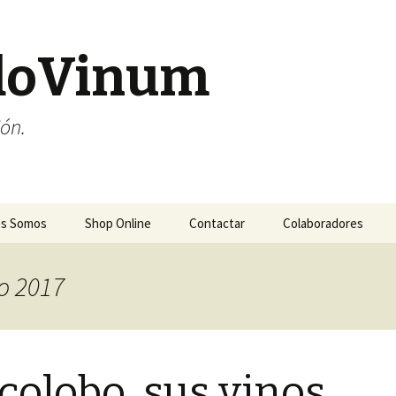
doVinum
ión.
es Somos
Shop Online
Contactar
Colaboradores
o 2017
colobo, sus vinos