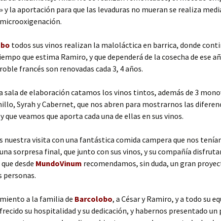
» y la aportación para que las levaduras no mueran se realiza med
 microoxigenación.
obo
todos sus vinos realizan la maloláctica en barrica, donde cont
tiempo que estima Ramiro, y que dependerá de la cosecha de ese añ
 roble francés son renovadas cada 3, 4 años.
 sala de elaboración catamos los vinos tintos, además de 3 mono
llo, Syrah y Cabernet, que nos abren para mostrarnos las diferenc
 y que veamos que aporta cada una de ellas en sus vinos.
 nuestra visita con una fantástica comida campera que nos tenía
una sorpresa final, que junto con sus vinos, y su compañía disfrut
a que desde
MundoVinum
recomendamos, sin duda, un gran proyect
s personas.
miento a la familia de
Barcolobo
, a César y Ramiro, y a todo su e
recido su hospitalidad y su dedicación, y habernos presentado un