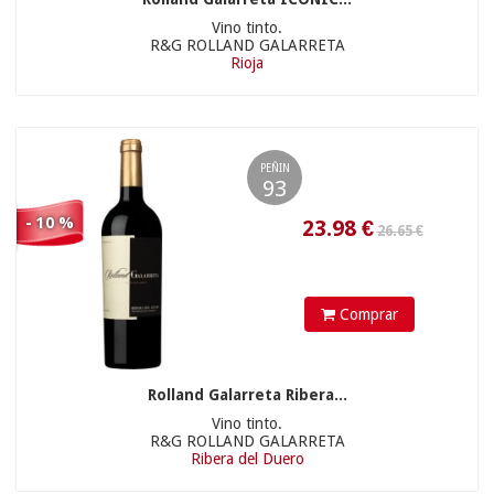
Vino tinto.
R&G ROLLAND GALARRETA
Rioja
PEÑIN
93
36.70 €
- 10 %
18.81
€
Comprar
Rolland Galarreta Ribera...
Vino tinto.
R&G ROLLAND GALARRETA
Ribera del Duero