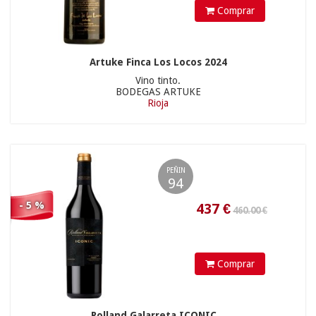
Comprar
23.98
€
20.90 €
Artuke Finca Los Locos 2024
Vino tinto.
BODEGAS ARTUKE
Rioja
PEÑIN
94
- 5 %
44.50 €
17.01
€
Comprar
Rolland Galarreta ICONIC...