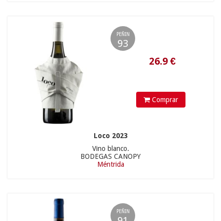
12.90 €
PEÑIN
93
30.9
€
Comprar
Loco 2023
Vino blanco.
BODEGAS CANOPY
35.90 €
Méntrida
PEÑIN
13.9
€
91