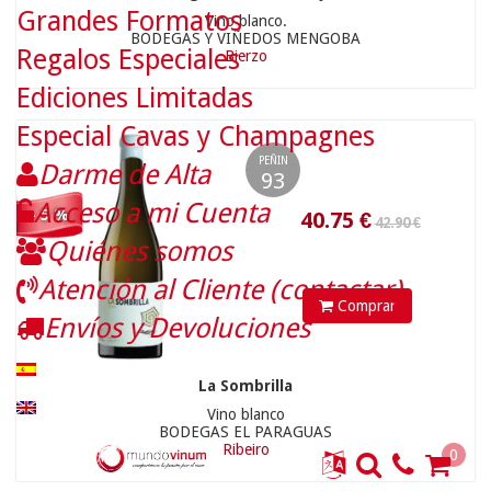
Grandes Formatos
Vino blanco.
BODEGAS Y VIÑEDOS MENGOBA
Regalos Especiales
Bierzo
Ediciones Limitadas
Especial Cavas y Champagnes
PEÑIN
Darme de Alta
93
Acceso a mi Cuenta
- 5 %
47.90 €
9.86
€
Quiénes somos
Atención al Cliente (contactar)
Comprar
Envíos y Devoluciones
La Sombrilla
Vino blanco
BODEGAS EL PARAGUAS
Ribeiro
0