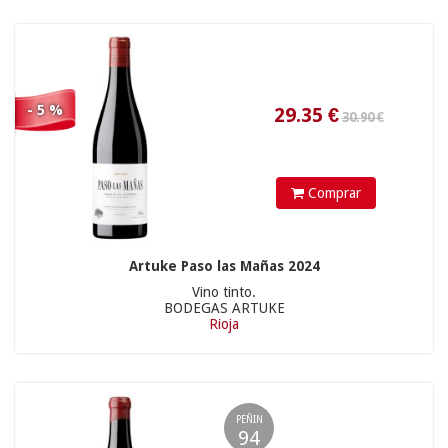
460.00 €
- 5 %
Comprar
Artuke Paso las Mañas 2024
24.61
€
Vino tinto.
BODEGAS ARTUKE
Rioja
26.65 €
PEÑIN
94