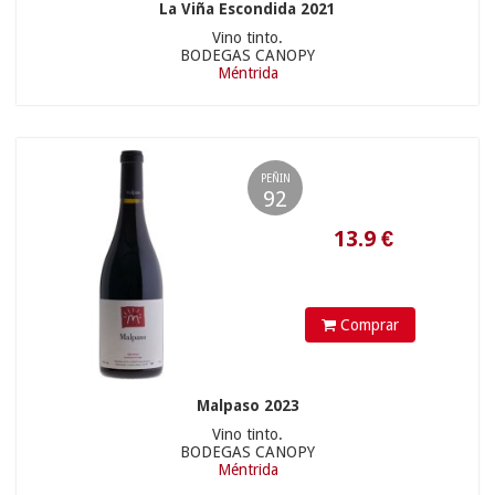
La Viña Escondida 2021
Vino tinto.
BODEGAS CANOPY
Méntrida
34.1
€
21.90 €
PEÑIN
92
Comprar
Malpaso 2023
Vino tinto.
23.9
€
BODEGAS CANOPY
Méntrida