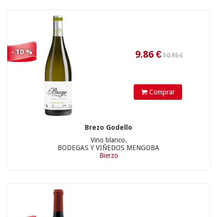
27.90 €
45.51
€
- 10 %
Comprar
Brezo Godello
Vino blanco.
BODEGAS Y VIÑEDOS MENGOBA
Bierzo
20.90 €
26.5
€