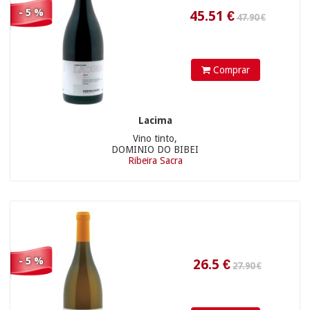
- 5 %
Comprar
Lacima
Vino tinto,
205.00 €
DOMINIO DO BIBEI
Ribeira Sacra
19.85
€
- 5 %