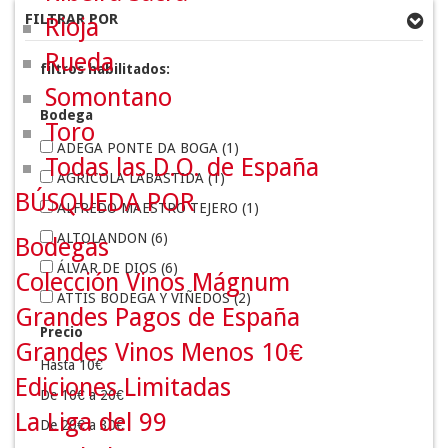
FILTRAR POR
Rioja
Rueda
filtros habilitados:
Somontano
Bodega
Toro
ADEGA PONTE DA BOGA
(1)
Todas las D.O. de España
AGRÍCOLA LABASTIDA
(1)
BÚSQUEDA POR
ALFREDO MAESTRO TEJERO
(1)
ALTOLANDON
(6)
Bodegas
ÁLVAR DE DIOS
(6)
Colección Vinos Mágnum
ATTIS BODEGA Y VIÑEDOS
(2)
Grandes Pagos de España
AURELIO FEO VITICULTOR
(4)
Precio
Grandes Vinos Menos 10€
BARCO DEL CORNETA
(7)
Hasta 10€
Ediciones Limitadas
BARCOLOBO
(3)
De 10€ a 20€
La Liga del 99
BODEGA ABEL MENDOZA
(4)
De 20€ a 30€