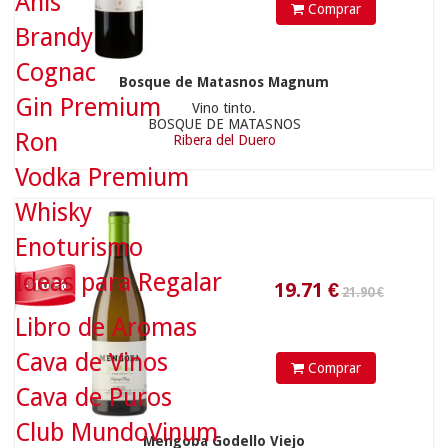
Anís
Comprar
19.71
€
Brandy
Cognac
42.90 €
Bosque de Matasnos Magnum
Gin Premium
Vino tinto.
BOSQUE DE MATASNOS
Ron
Ribera del Duero
Vodka Premium
Whisky
Enoturismo
Ideas para Regalar
- 10 %
Libro de Aromas
40.75
€
Cava de Vinos
Comprar
10.95 €
Cava de Puros
Club MundoVinum
Mengoba Godello Viejo