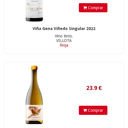
53.90 €
Comprar
20.81
€
Viña Gena Viñedo Singular 2022
Vino tinto.
VILLOTA
Rioja
52.90 €
8.91
€
Comprar