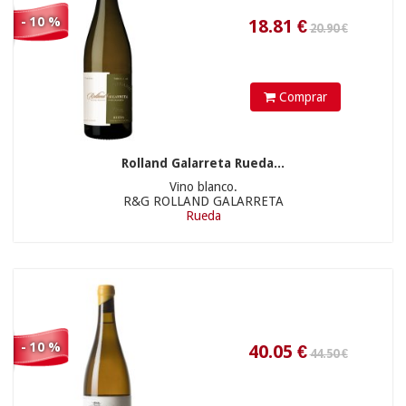
- 10 %
Comprar
Rolland Galarreta Rueda...
14.50 €
Vino blanco.
R&G ROLLAND GALARRETA
Rueda
9.81
€
- 10 %