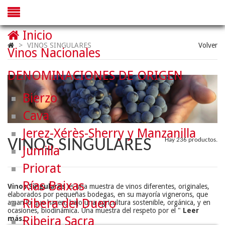
Inicio
>
VINOS SINGULARES
Volver
Vinos Nacionales
DENOMINACIONES DE ORIGEN
Bierzo
Cava
Jerez-Xérès-Sherry y Manzanilla
VINOS SINGULARES
Hay 236 productos.
Jumilla
Priorat
Rías Baixas
Vinos Singulares
es una muestra de vinos diferentes, originales,
elaborados por pequeñas bodegas, en su mayoría vignerons, que
Ribera del Duero
aman lo que hacen, bajo una agricultura sostenible, orgánica, y en
ocasiones, biodinámica. Una muestra del respeto por el "
Leer
Ribeira Sacra
más...