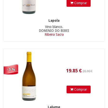
Comprar
30.90 €
Lapola
Vino blanco.
DOMINIO DO BIBEI
Ribeira Sacra
194.75
€
- 5 %
75.90 €
Comprar
Lalume