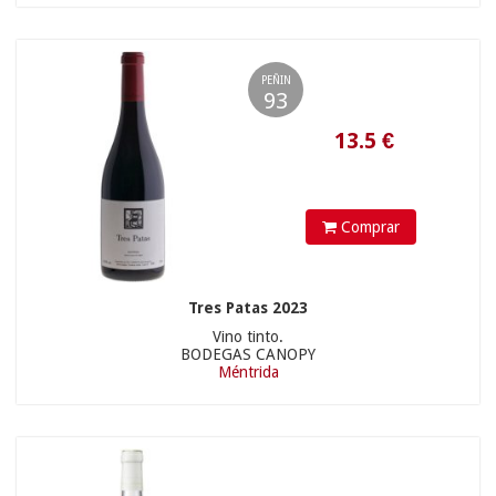
9.90 €
PEÑIN
93
Comprar
Tres Patas 2023
54.9
€
Vino tinto.
18.90 €
BODEGAS CANOPY
Méntrida