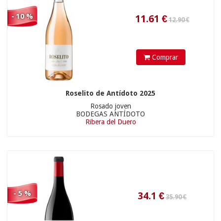
- 10 %
Comprar
31.90 €
22.9
€
Roselito de Antídoto 2025
Rosado joven
BODEGAS ANTÍDOTO
Ribera del Duero
- 5 %