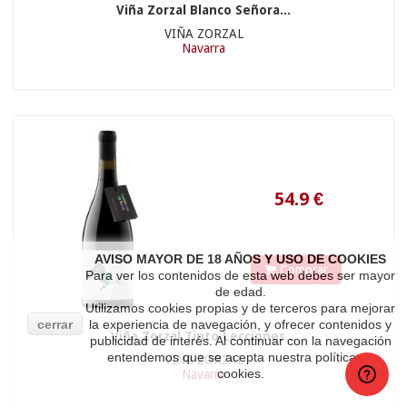
Viña Zorzal Blanco Señora...
VIÑA ZORZAL
Navarra
15.90 €
17.96
€
AVISO MAYOR DE 18 AÑOS Y USO DE COOKIES
Comprar
Para ver los contenidos de esta web debes ser mayor
de edad.
Utilizamos cookies propias y de terceros para mejorar
cerrar
la experiencia de navegación, y ofrecer contenidos y
Viña Zorzal Tinto Lecciones...
publicidad de interés. Al continuar con la navegación
entendemos que se acepta nuestra política de
VIÑA ZORZAL
cookies.
Navarra
26.90 €