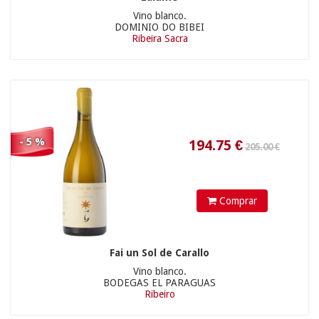
Vino blanco.
DOMINIO DO BIBEI
Ribeira Sacra
29.35
€
- 5 %
25.90 €
Comprar
Fai un Sol de Carallo
Vino blanco.
72.11
€
BODEGAS EL PARAGUAS
Ribeiro