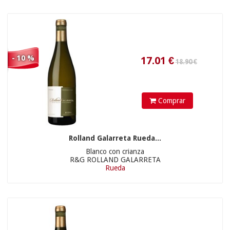
10.90 €
40.05
€
- 10 %
Comprar
Rolland Galarreta Rueda...
Blanco con crianza
R&G ROLLAND GALARRETA
Rueda
24.70 €
33.03
€