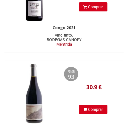
Comprar
Congo 2021
Vino tinto.
BODEGAS CANOPY
Méntrida
11.61
€
PEÑIN
93
Comprar