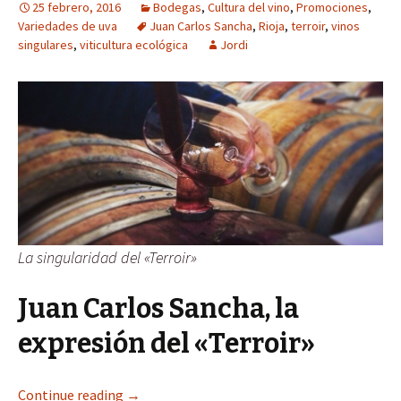
25 febrero, 2016
Bodegas
,
Cultura del vino
,
Promociones
,
Variedades de uva
Juan Carlos Sancha
,
Rioja
,
terroir
,
vinos
singulares
,
viticultura ecológica
Jordi
La singularidad del «Terroir»
Juan Carlos Sancha, la
expresión del «Terroir»
Continue reading
→