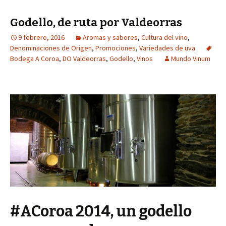
Godello, de ruta por Valdeorras
9 febrero, 2016
Aromas y sabores
,
Cultura del vino
,
Denominaciones de Origen
,
Promociones
,
Variedades de uva
Bodega A Coroa
,
DO Valdeorras
,
Godello
,
Vinos
Mundo Vinum
#ACoroa 2014, un godello