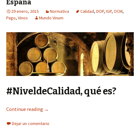
España
29 enero, 2015
Normativa
Calidad
,
DOP
,
IGP
,
OCM
,
Pago
,
Vinos
Mundo Vinum
#NiveldeCalidad, qué es?
Continue reading
→
Dejar un comentario