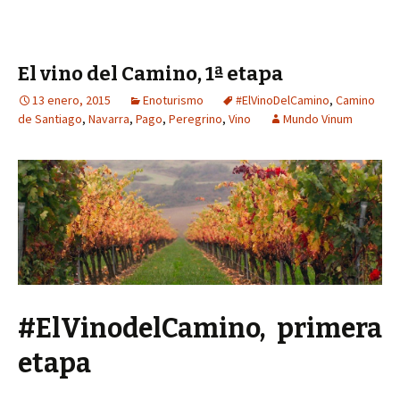
El vino del Camino, 1ª etapa
13 enero, 2015
Enoturismo
#ElVinoDelCamino
,
Camino
de Santiago
,
Navarra
,
Pago
,
Peregrino
,
Vino
Mundo Vinum
#ElVinodelCamino, primera
etapa