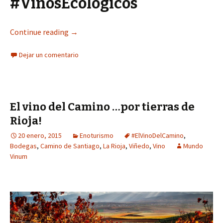
#VinosEcológicos
Continue reading
→
Dejar un comentario
El vino del Camino …por tierras de
Rioja!
20 enero, 2015
Enoturismo
#ElVinoDelCamino
,
Bodegas
,
Camino de Santiago
,
La Rioja
,
Viñedo
,
Vino
Mundo
Vinum