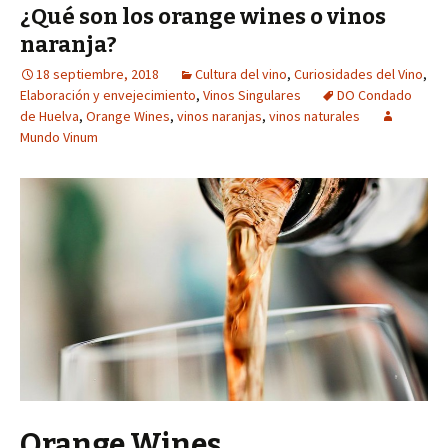
¿Qué son los orange wines o vinos
naranja?
18 septiembre, 2018
Cultura del vino
,
Curiosidades del Vino
,
Elaboración y envejecimiento
,
Vinos Singulares
DO Condado
de Huelva
,
Orange Wines
,
vinos naranjas
,
vinos naturales
Mundo Vinum
Orange Wines