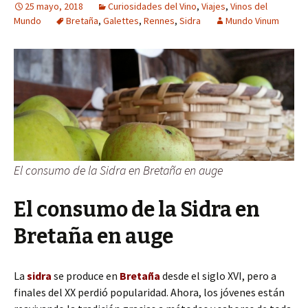
25 mayo, 2018
Curiosidades del Vino
,
Viajes
,
Vinos del
Mundo
Bretaña
,
Galettes
,
Rennes
,
Sidra
Mundo Vinum
El consumo de la Sidra en Bretaña en auge
El consumo de la Sidra en
Bretaña en auge
La
sidra
se produce en
Bretaña
desde el siglo XVI, pero a
finales del XX perdió popularidad. Ahora, los jóvenes están