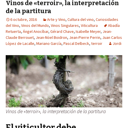
Vinos de «terroir», la interpretación
de la partitura
6 octubre, 2016
Arte y Vino
,
Cultura del vino
,
Curiosidades
del Vino
,
Vinos del Mundo
,
Vinos Singulares
,
Viticultura
Abadía
Retuerta
,
Ángel Anocíbar
,
Gérard Chave
,
Isabelle Meyer
,
Jean-
Claude Berrouet
,
Jean-Nöel Boidron
,
Jean-Pierre Perrin
,
Juan Carlos
López de Lacalle
,
Mariano García
,
Pascal Delbeck
,
terroir
Jordi
Vinos de «terroir», la interpretación de la partitura
El viticultor debe