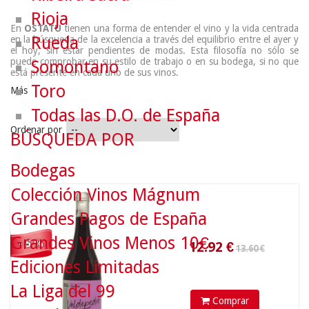
Rioja
En
OSTATU
tienen una forma de entender el vino y la vida centrada
Rueda
en la búsqueda de la excelencia a través del equilibrio entre el ayer y
el hoy, sin estar pendientes de modas. Esta filosofía no sólo se
puede comprobar en su estilo de trabajo o en su bodega, si no que
Somontano
está presente en cada uno de sus vinos.
Toro
Más
Todas las D.O. de España
Ordenar por
BÚSQUEDA POR
13.60 €
Bodegas
Colección Vinos Mágnum
12.92
€
Grandes Pagos de España
Grandes Vinos Menos 10€
- 5 %
Ediciones Limitadas
La Liga del 99
Comprar