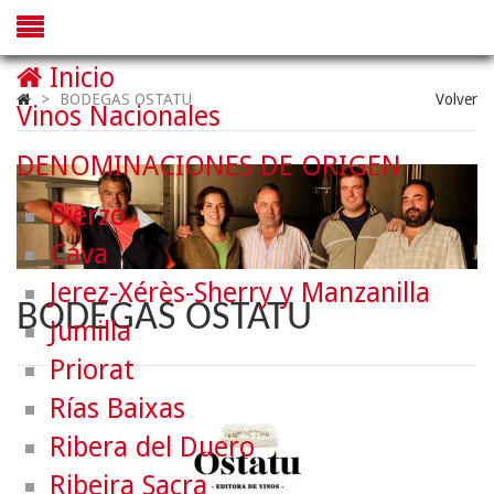
Inicio
>
BODEGAS OSTATU
Volver
Vinos Nacionales
DENOMINACIONES DE ORIGEN
Bierzo
Cava
Jerez-Xérès-Sherry y Manzanilla
BODEGAS OSTATU
Jumilla
Priorat
Rías Baixas
Ribera del Duero
Ribeira Sacra