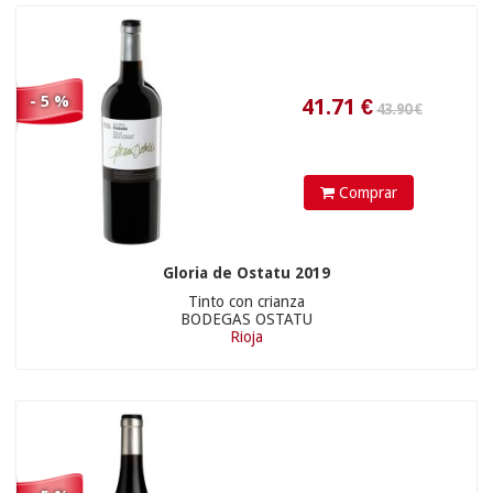
- 5 %
Comprar
Gloria de Ostatu 2019
12.25
€
Tinto con crianza
BODEGAS OSTATU
Rioja