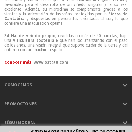
favorables para el desarrollo de un viñedo singular y, a su vez,
excelente. Además, su microclima se complementa gracias a los
vientos y la orientación de las viñas, protegidas por la
Sierra de
Cantabria
y dispuestas en pendientes orientadas al sur, lo que
confiere una maduración óptima.
34 Ha. de viñedo propio
, divididas en más de 50 parcelas, bajo
una
viticultura sostenible
que han ido afianzando con el paso
de los años. Una visión integral que supone cuidar de la tierra y del
entorno con un máximo respeto.
Conocer más:
www.ostatu.com
CONÓCENOS
PROMOCIONES
SÍGUENOS EN:
AVISO MAYOR DE 18 AÑOS Y USO DE COOKIES