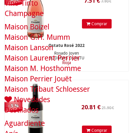
Vino Tinto
Champagne
Comprar
Maison Boizel
Maison G.H. Mumm
20.81
€
Ostatu Rosé 2022
Maison Lanson
Rosado Joven
Maison Laurent Perrier
BODEGAS OSTATU
24.90 €
Rioja
Maison M. Hosthomme
Maison Perrier Jouët
Maison Tribaut Schloesser
Novedades
- 5 %
Destilados
Aguardiente
Comprar