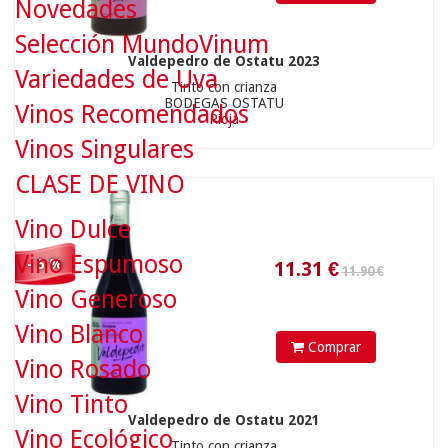
Novedades
Selección MundoVinum
Valdepedro de Ostatu 2023
11.90 €
Variedades de Uva
Tinto con crianza
BODEGAS OSTATU
Vinos Recomendados
Rioja
Vinos Singulares
11.31
€
CLASE DE VINO
Vino Dulce
Vino Espumoso
- 5 %
Vino Generoso
Vino Blanco
Comprar
Vino Rosado
7.50 €
Vino Tinto
Valdepedro de Ostatu 2021
Vino Ecológico
Tinto con crianza