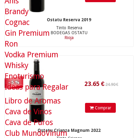
Anís
23.65
€
Brandy
10.50 €
Ostatu Reserva 2019
Cognac
Tinto Reserva
Gin Premium
BODEGAS OSTATU
Rioja
Ron
Vodka Premium
Whisky
Enoturismo
- 5 %
Ideas para Regalar
Libro de Aromas
9.98
€
Comprar
7.90 €
Cava de Vinos
Cava de Puros
Ostatu Crianza Magnum 2022
Club MundoVinum