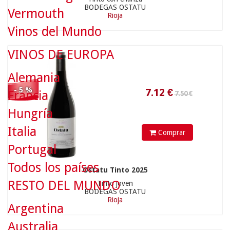
BODEGAS OSTATU
Vermouth
Rioja
7.12
€
Vinos del Mundo
VINOS DE EUROPA
Alemania
- 5 %
Francia
Hungría
7.90 €
Italia
Comprar
Portugal
Todos los países
Ostatu Tinto 2025
RESTO DEL MUNDO
Tinto joven
7.51
€
BODEGAS OSTATU
Rioja
Argentina
Australia