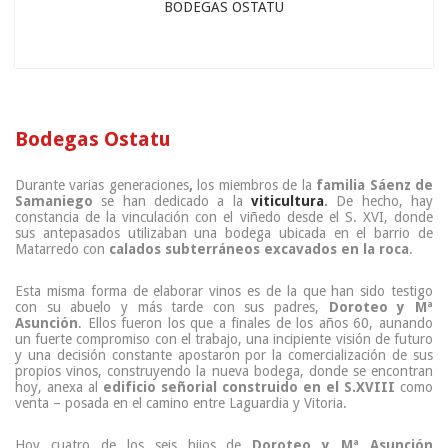
BODEGAS OSTATU
Bodegas Ostatu
Durante varias generaciones
,
los miembros de la
familia Sáenz de
Samaniego
se han dedicado a la
viticultura
.
De hecho, hay
constancia de la vinculación con el viñedo desde el S. XVI, donde
sus antepasados utilizaban una bodega ubicada en el barrio de
Matarredo con
calados subterráneos excavados en la roca
.
Esta misma forma de elaborar vinos es de la que han sido testigo
con su abuelo y más tarde con sus padres,
Doroteo y Mª
Asunción
. Ellos fueron los que a finales de los años 60, aunando
un fuerte compromiso con el trabajo, una incipiente visión de futuro
y una decisión constante apostaron por la comercialización de sus
propios vinos, construyendo la nueva bodega, donde se encontran
hoy, anexa al
edificio señorial construido en el S.XVIII
como
venta – posada en el camino entre Laguardia y Vitoria.
Hoy cuatro de los seis hijos de
Doroteo y Mª Asunción