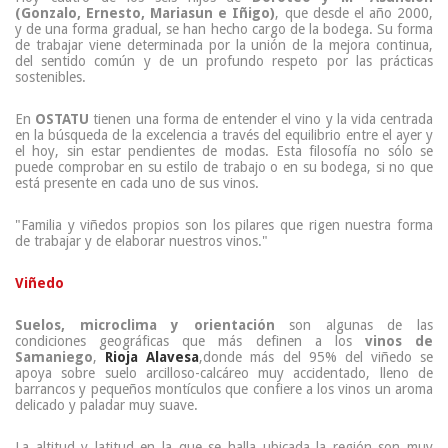
(Gonzalo, Ernesto, Mariasun e Iñigo)
, que desde el año 2000,
y de una forma gradual, se han hecho cargo de la bodega. Su forma
de trabajar viene determinada por la unión de la mejora continua,
del sentido común y de un profundo respeto por las prácticas
sostenibles.
En
OSTATU
tienen una forma de entender el vino y la vida centrada
en la búsqueda de la excelencia a través del equilibrio entre el ayer y
el hoy, sin estar pendientes de modas. Esta filosofía no sólo se
puede comprobar en su estilo de trabajo o en su bodega, si no que
está presente en cada uno de sus vinos.
"Familia y viñedos propios son los pilares que rigen nuestra forma
de trabajar y de elaborar nuestros vinos."
Viñedo
Suelos, microclima y orientación
son algunas de las
condiciones geográficas que más definen a los
vinos de
Samaniego
,
Rioja Alavesa
,donde más del 95% del viñedo se
apoya sobre suelo arcilloso-calcáreo muy accidentado, lleno de
barrancos y pequeños montículos que confiere a los vinos un aroma
delicado y paladar muy suave.
La altitud y latitud en la que se halla ubicada la región son muy