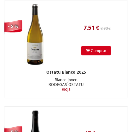
19.50 €
17
€
- 5 %
Comprar
Ostatu Blanco 2025
Blanco joven
BODEGAS OSTATU
Rioja
32.90 €
18.52
€