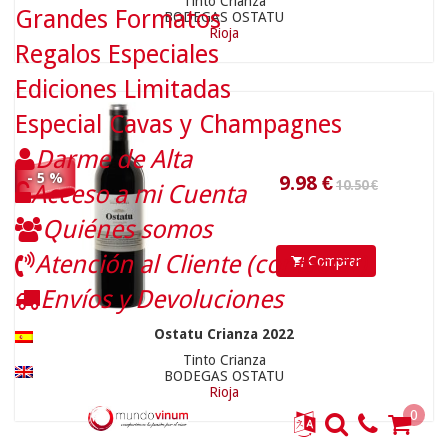
Tinto Crianza
Grandes Formatos
BODEGAS OSTATU
Rioja
Regalos Especiales
Ediciones Limitadas
Especial Cavas y Champagnes
Darme de Alta
- 5 %
Acceso a mi Cuenta
17.90 €
7.51
€
Quiénes somos
Atención al Cliente (contactar)
Comprar
Envíos y Devoluciones
Ostatu Crianza 2022
Tinto Crianza
BODEGAS OSTATU
Rioja
0