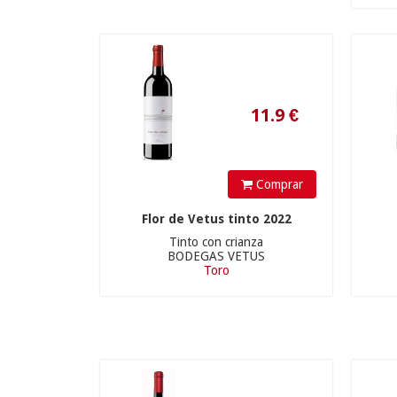
FRONTAURA
(5)
JORGE ORDÓÑEZ
(3)
OLIVIER RIVIÈRE VINOS
(1)
TESO LA MONJA
(8)
VIÑEDOS ALONSO DEL
YERRO
(1)
Comprar
Flor de Vetus tinto 2022
Tinto con crianza
14.5
€
BODEGAS VETUS
Toro