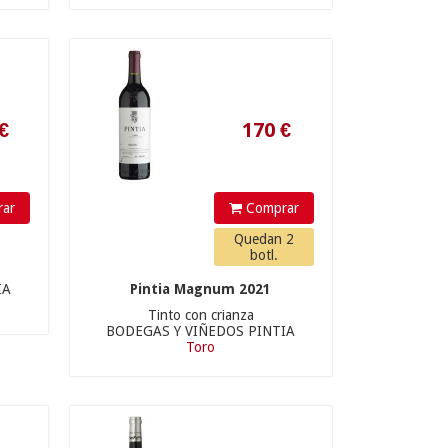
ar
Comprar
Quedan 2
botl.
10.9
€
IA
Pintia Magnum 2021
Tinto con crianza
BODEGAS Y VIÑEDOS PINTIA
Toro