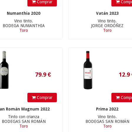
Comprar
Compr
Numanthia 2020
Vatán 2023
Vino tinto.
Vino tinto.
BODEGA NUMANTHIA
JORGE ORDÓÑEZ
Toro
Toro
79.9
€
12.9
€
Comprar
Compr
an Román Magnum 2022
Prima 2022
Tinto con crianza
Vino tinto.
38.9
€
75.9
€
BODEGAS SAN ROMÁN
BODEGAS SAN ROMÁN
Toro
Toro