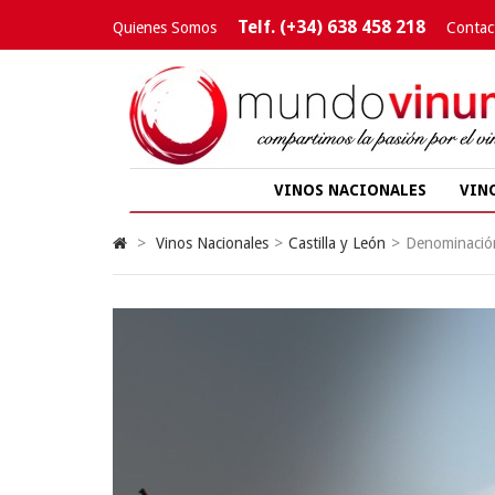
Telf. (+34) 638 458 218
Quienes Somos
Contac
VINOS NACIONALES
VIN
>
Vinos Nacionales
>
Castilla y León
>
Denominació