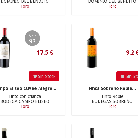
DOMINIO DEL BENDITO
DOMINIO DEL BENDITO
Toro
Toro
PEÑIN
93
27.9
€
45.9
€
1 und »
0,00 €
6 und »
Sin Stock
Sin St
mpo Elíseo Cuvée Alegre...
Finca Sobreño Roble...
Tinto con crianza
Tinto Roble
BODEGA CAMPO ELISEO
BODEGAS SOBREÑO
Toro
Toro