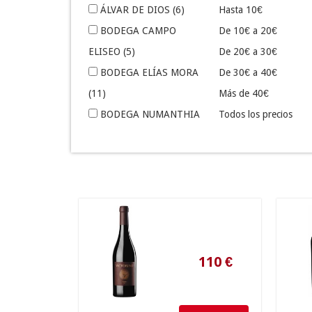
ÁLVAR DE DIOS
(6)
Hasta 10€
BODEGA CAMPO
De 10€ a 20€
ELISEO
(5)
De 20€ a 30€
BODEGA ELÍAS MORA
De 30€ a 40€
(11)
Más de 40€
BODEGA NUMANTHIA
Todos los precios
(2)
BODEGAS CYAN
(4)
BODEGAS FARIÑA
(7)
110
€
BODEGAS FRONTONIO
(4)
BODEGAS GIL LUNA
(4)
BODEGAS LIBERALIA
(8)
BODEGAS SAN ROMÁN