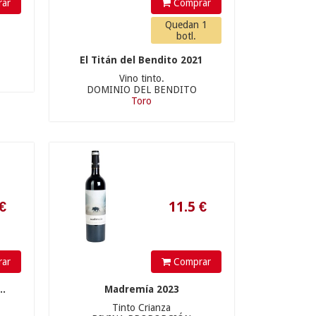
ar
Comprar
11.5
€
Quedan 1
botl.
El Titán del Bendito 2021
Vino tinto.
DOMINIO DEL BENDITO
Toro
18.9
€
ar
Comprar
..
Madremía 2023
Tinto Crianza