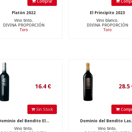
Comprar
Compr
16.4
€
28.5
€
Platón 2022
El Principito 2023
Vino tinto.
Vino blanco.
DIVINA PROPORCIÓN
DIVINA PROPORCIÓN
Toro
Toro
17.5
€
9.2
€
Sin Stock
Compr
Dominio del Bendito El...
Dominio del Bendito Las.
Vino tinto.
Vino tinto.