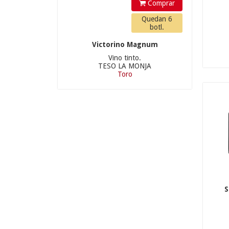
Comprar
(5)
Quedan 6
BODEGAS SOBREÑO
(5)
botl.
BODEGAS VEGA SAÚCO
Victorino Magnum
(7)
Vino tinto.
TESO LA MONJA
BODEGAS VETUS
(3)
Toro
BODEGAS Y VIÑEDOS
ANZIL
(2)
BODEGAS Y VIÑEDOS
PINTIA
(2)
COMPAÑÍA DE VINOS
TELMO RODRÍGUEZ
(3)
DIVINA PROPORCIÓN
S
(8)
11.9
€
DOMINIO DEL
BENDITO
(9)