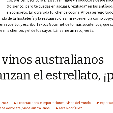
Copywriter, Escritora Digital Trilingüe y Traductora desde hac
(lo siento, pero te quedas en ascuas), “exiliada” en las antípod
en concreto. En otra vida fui chef de cocina. Ahora agrego todo
ndo de la hostelería y la restauración a mi experiencia como copyw
en revuelto, y escribo Textos Gourmet de lo más suculentos, que 
de mis clientes y el de los suyos. Lánzame un reto, verás.
 vinos australianos
anzan el estrellato, ¡
, 2015
Exportaciones e importaciones
,
Vinos del Mundo
exporta
Wine Advocate
,
vinos australianos
Tere Rodríguez