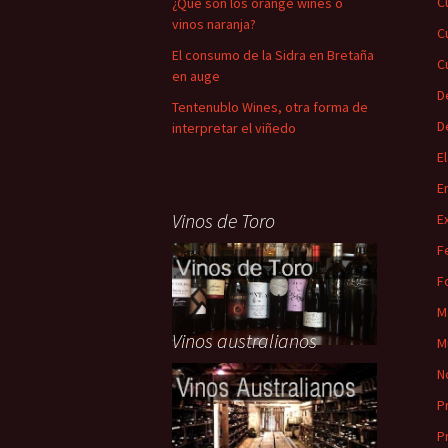
C
¿Qué son los orange wines o
vinos naranja?
C
El consumo de la Sidra en Bretaña
C
en auge
D
Tentenublo Wines, otra forma de
D
interpretar el viñedo
E
E
Vinos de Toro
E
F
F
M
Vinos australianos
M
N
P
P