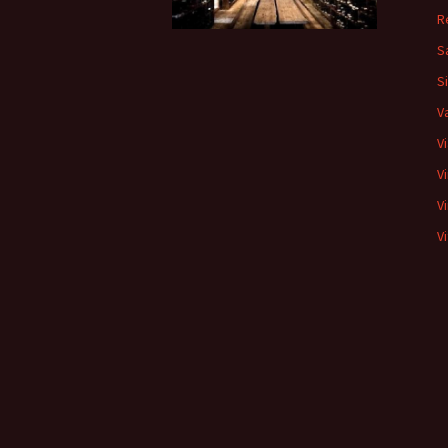
R
S
S
V
V
V
V
Vi