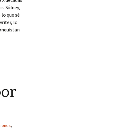
e X décadas
as. Sídney,
 lo que sé
riter, lo
conquistan
por
ciones
,