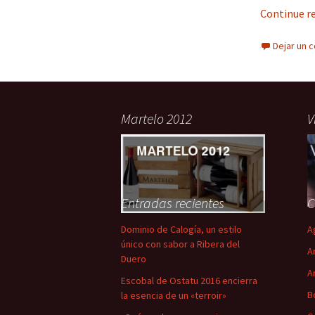
Continue r
Dejar un 
Martelo 2012
V
Entradas recientes
C
Dominio de Calogía, un estilo
A
único con sabor a Ribera del
A
Duero
A
Escobal de Ostatu 2016 encierra
B
la esencia de un «terroir»