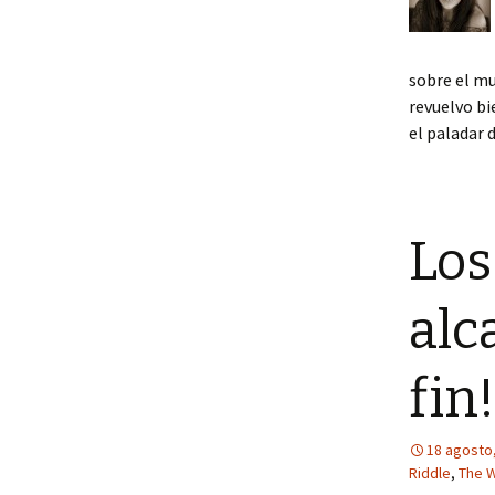
sobre el mu
revuelvo bi
el paladar 
Los
alc
fin!
18 agosto
Riddle
,
The 