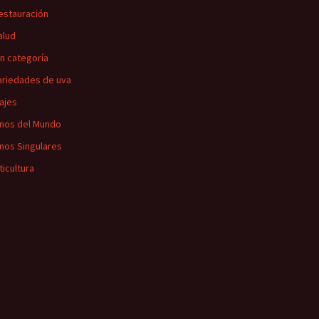
estauración
alud
in categoría
ariedades de uva
iajes
inos del Mundo
inos Singulares
ticultura