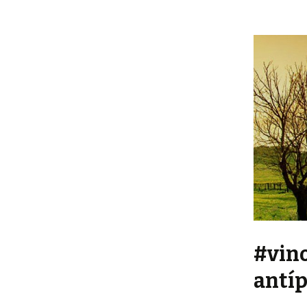
#vino
antí