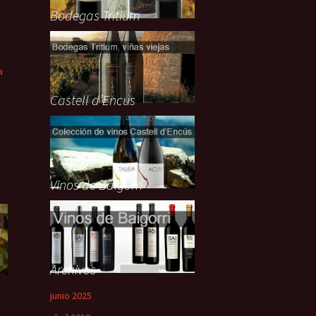
Bodegas Tritium
a
Castell d’Encus
n
Vinos de Baigorri
Archivos
junio 2025