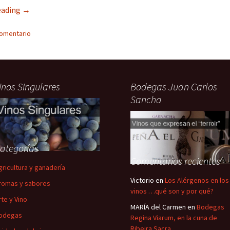
eading
→
comentario
inos Singulares
Bodegas Juan Carlos
Sancha
ategorías
Comentarios recientes
gricultura y ganadería
Victorio
en
Los Alérgenos en los
romas y sabores
vinos …qué son y por qué?
rte y Vino
MARÍA del Carmen
en
Bodegas
odegas
Regina Viarum, en la cuna de
Ribeira Sacra