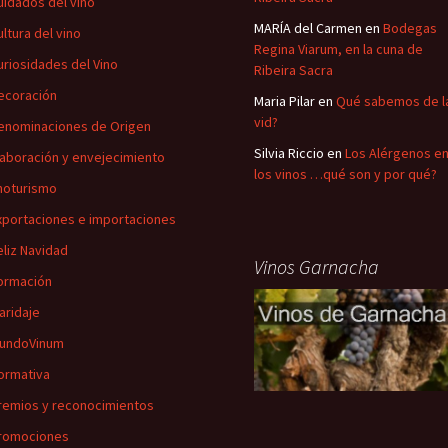
uidados del vino
MARÍA del Carmen
en
Bodegas
ultura del vino
Regina Viarum, en la cuna de
uriosidades del Vino
Ribeira Sacra
ecoración
Maria Pilar
en
Qué sabemos de l
vid?
enominaciones de Origen
Silvia Riccio
en
Los Alérgenos e
laboración y envejecimiento
los vinos …qué son y por qué?
noturismo
xportaciones e importaciones
eliz Navidad
Vinos Garnacha
ormación
aridaje
undoVinum
ormativa
remios y reconocimientos
romociones