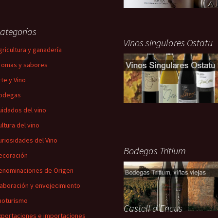
ategorías
Vinos singulares Ostatu
gricultura y ganadería
romas y sabores
rte y Vino
odegas
uidados del vino
ultura del vino
uriosidades del Vino
Bodegas Tritium
ecoración
enominaciones de Origen
laboración y envejecimiento
noturismo
Castell d’Encus
xportaciones e importaciones