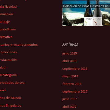
eliz Navidad
ormación
aridaje
undoVinum
ormativa
Archivos
remios y reconocimientos
romociones
junio 2025
estauración
abril 2019
alud
septiembre 2018
in categoría
mayo 2018
ariedades de uva
febrero 2018
iajes
septiembre 2017
inos del Mundo
junio 2017
inos Singulares
abril 2017