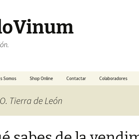
doVinum
ión.
es Somos
Shop Online
Contactar
Colaboradores
.O. Tierra de León
é sabes de la vendi