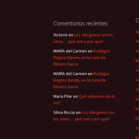
C
Comentarios recientes
A
Victorio
en
Los Alérgenos en los
vinos …qué son y por qué?
A
MARÍA del Carmen
en
Bodegas
A
Regina Viarum, en la cuna de
B
Ribeira Sacra
C
MARÍA del Carmen
en
Bodegas
C
Regina Viarum, en la cuna de
Ribeira Sacra
C
Maria Pilar
en
Qué sabemos de la
D
vid?
D
Silvia Riccio
en
Los Alérgenos en
E
los vinos …qué son y por qué?
E
E