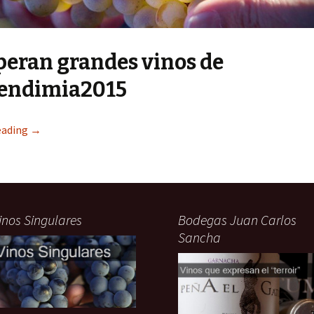
peran grandes vinos de
Vendimia2015
eading
→
inos Singulares
Bodegas Juan Carlos
Sancha