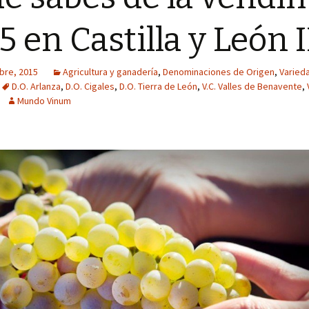
5 en Castilla y León I
bre, 2015
Agricultura y ganadería
,
Denominaciones de Origen
,
Varied
D.O. Arlanza
,
D.O. Cigales
,
D.O. Tierra de León
,
V.C. Valles de Benavente
,
Mundo Vinum