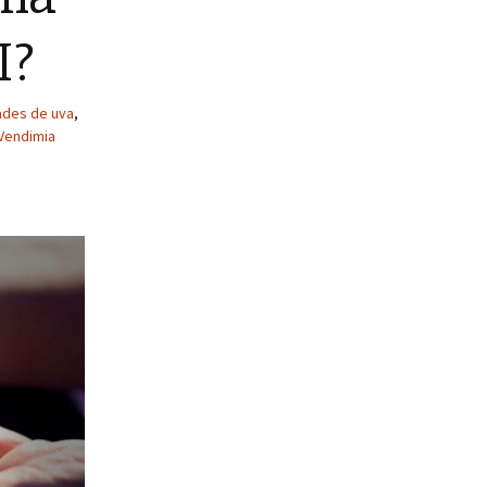
I?
ades de uva
,
Vendimia