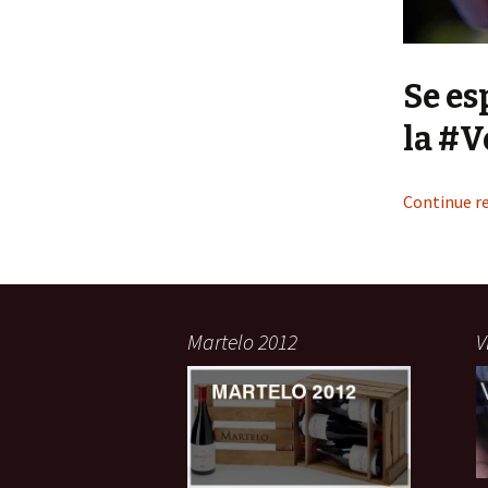
Se es
la #
Continue r
Martelo 2012
V