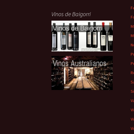
F
Vinos de Baigorri
F
M
M
N
Vinos australianos
P
P
R
S
S
V
V
V
V