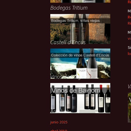
R
Bodegas Tritium
M
R
R
M
v
Castell d’Encus
Si
l
Vinos de Baigorri
V
Archivos
junio 2025