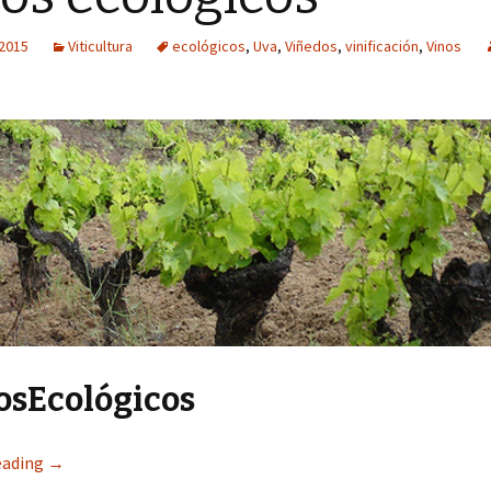
 2015
Viticultura
ecológicos
,
Uva
,
Viñedos
,
vinificación
,
Vinos
osEcológicos
eading
→