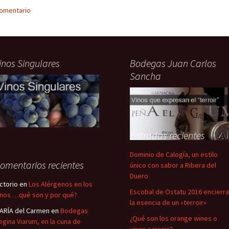
comentario
inos Singulares
Bodegas Juan Carlos
Sancha
Entradas recientes
Dominio de Calogía, un estilo
omentarios recientes
único con sabor a Ribera del
Duero
ictorio
en
Los Alérgenos en los
Escobal de Ostatu 2016 encierra
inos …qué son y por qué?
la esencia de un «terroir»
ARÍA del Carmen
en
Bodegas
¿Qué son los orange wines o
egina Viarum, en la cuna de