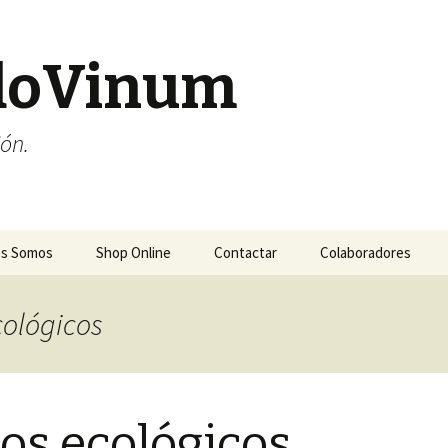
doVinum
ión.
es Somos
Shop Online
Contactar
Colaboradores
cológicos
os ecológicos