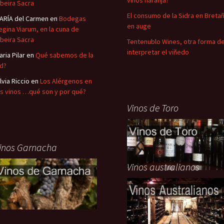
vinos naranja?
ibeira Sacra
El consumo de la Sidra en Breta
ARÍA del Carmen
en
Bodegas
en auge
egina Viarum, en la cuna de
ibeira Sacra
Tentenublo Wines, otra forma d
interpretar el viñedo
aria Pilar
en
Qué sabemos de la
id?
lvia Riccio
en
Los Alérgenos en
os vinos …qué son y por qué?
Vinos de Toro
inos Garnacha
Vinos australianos