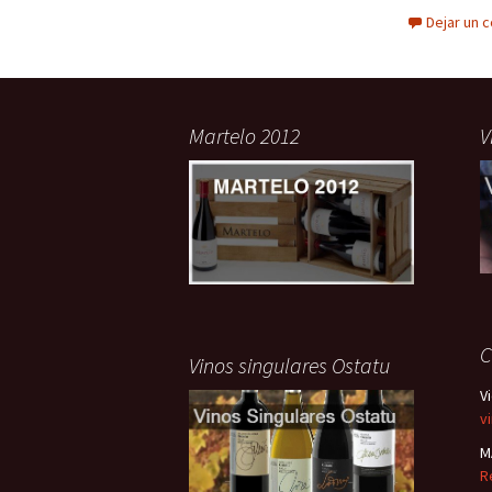
Dejar un 
Martelo 2012
V
C
Vinos singulares Ostatu
V
v
M
R