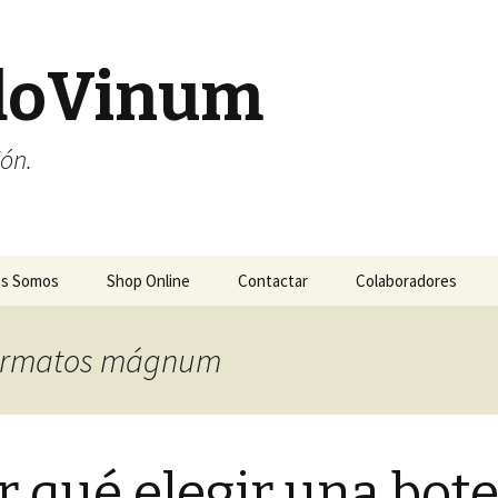
doVinum
ión.
es Somos
Shop Online
Contactar
Colaboradores
 formatos mágnum
r qué elegir una bote