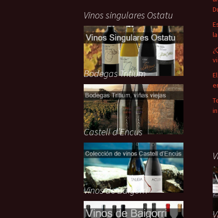
D
Vinos singulares Ostatu
E
l
¿
v
Bodegas Tritium
E
e
T
i
Castell d’Encus
V
Vinos de Baigorri
V