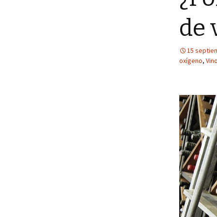
de
15 septie
oxígeno
,
Vin