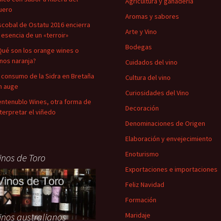
Agricultura y ganadería
uero
Aromas y sabores
scobal de Ostatu 2016 encierra
Arte y Vino
a esencia de un «terroir»
Bodegas
Qué son los orange wines o
inos naranja?
Cuidados del vino
l consumo de la Sidra en Bretaña
Cultura del vino
n auge
Curiosidades del Vino
entenublo Wines, otra forma de
Decoración
nterpretar el viñedo
Denominaciones de Origen
Elaboración y envejecimiento
Enoturismo
inos de Toro
Exportaciones e importaciones
Feliz Navidad
Formación
inos australianos
Maridaje