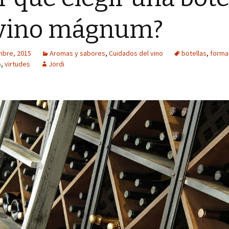
 vino mágnum?
mbre, 2015
Aromas y sabores
,
Cuidados del vino
botellas
,
forma
o
,
virtudes
Jordi