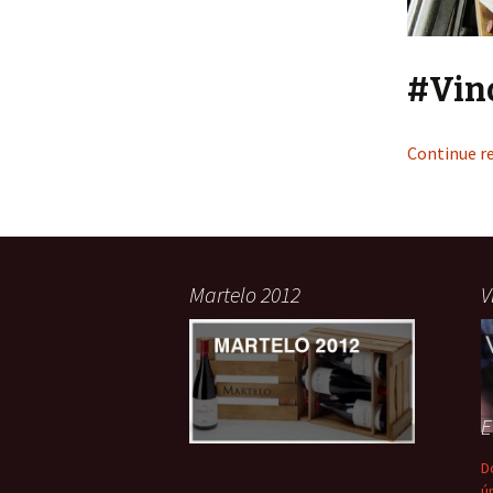
#Vin
Continue r
Martelo 2012
V
E
D
ú