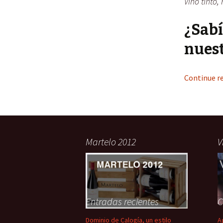
Vino tinto,
¿Sabí
nuest
Continue r
Martelo 2012
V
Entradas recientes
C
Dominio de Calogía, un estilo
A