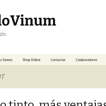
doVinum
ión.
es Somos
Shop Online
Contactar
Colaboradores
IT
o tinto, más ventaja