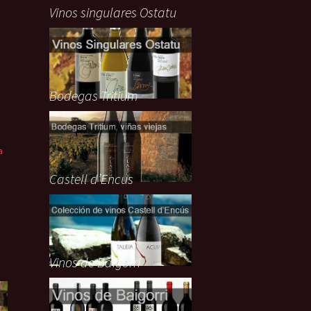
Vinos singulares Ostatu
Bodegas Tritium
a
Castell d’Encus
n
Vinos de Baigorri