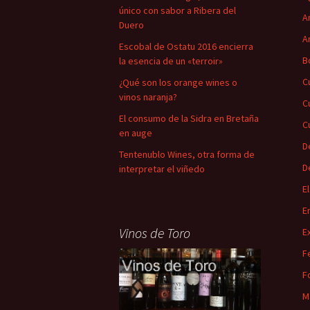
único con sabor a Ribera del
A
Duero
A
Escobal de Ostatu 2016 encierra
B
la esencia de un «terroir»
C
¿Qué son los orange wines o
vinos naranja?
C
El consumo de la Sidra en Bretaña
C
en auge
D
Tentenublo Wines, otra forma de
D
interpretar el viñedo
E
E
Vinos de Toro
E
F
F
M