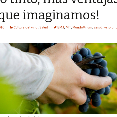
 que imaginamos!
016
Cultura del vino
,
Salud
BMJ
,
MIT
,
MundoVinum
,
salud
,
vino tin