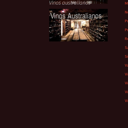
Vinos australianos
M
N
P
P
R
S
S
V
V
V
V
Vi