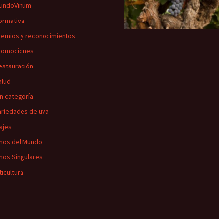
undoVinum
ormativa
remios y reconocimientos
romociones
estauración
alud
in categoría
ariedades de uva
iajes
inos del Mundo
inos Singulares
ticultura