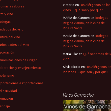
Victorio
en
Los Alérgenos en los
romas y sabores
vinos …qué son y por qué?
rte y Vino
MARÍA del Carmen
en
Bodegas
odegas
Regina Viarum, en la cuna de
Ribeira Sacra
uidados del vino
MARÍA del Carmen
en
Bodegas
ultura del vino
Regina Viarum, en la cuna de
uriosidades del Vino
Ribeira Sacra
ecoración
Maria Pilar
en
Qué sabemos de l
vid?
enominaciones de Origen
Silvia Riccio
en
Los Alérgenos e
laboración y envejecimiento
los vinos …qué son y por qué?
noturismo
xportaciones e importaciones
eliz Navidad
Vinos Garnacha
ormación
aridaje