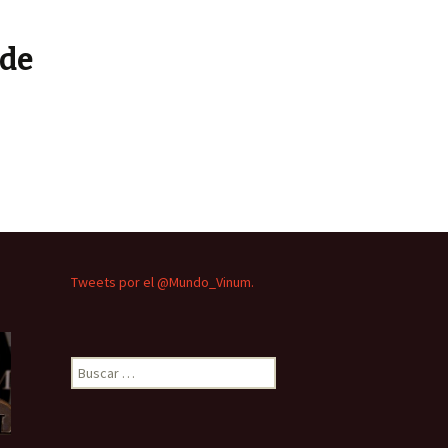
 de
Tweets por el @Mundo_Vinum.
Buscar: