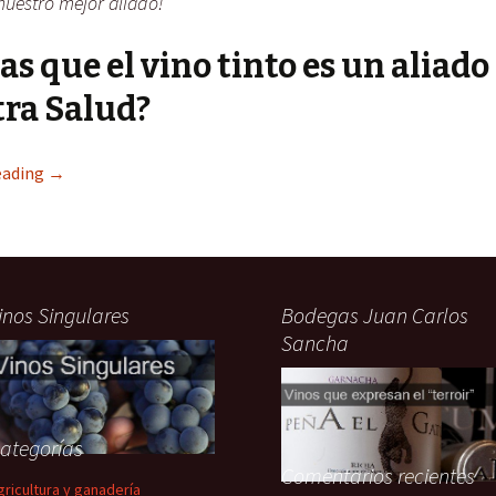
 nuestro mejor aliado!
as que el vino tinto es un aliado
ra Salud?
eading
→
inos Singulares
Bodegas Juan Carlos
Sancha
ategorías
Comentarios recientes
gricultura y ganadería