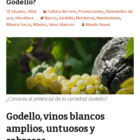
Godello?
16 junio, 2016
Cultura del vino
,
Promociones
,
Variedades de
uva
,
Viticultura
Bierzo
,
Godello
,
Monterrei
,
MundoVinum
,
Ribeira Sacra
,
Ribeiro
,
Vinos blancos
Mundo Vinum
¿Conoces el potencial de la variedad Godello?
Godello, vinos blancos
amplios, untuosos y