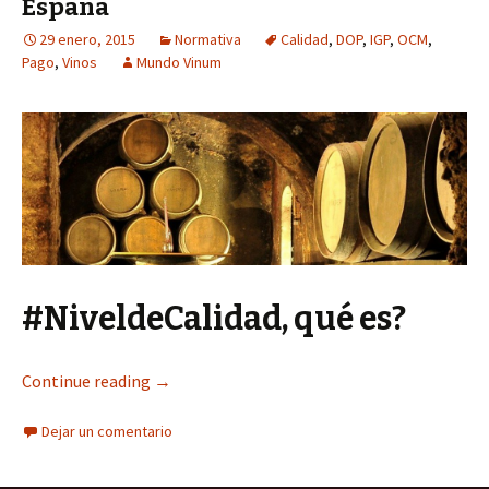
España
29 enero, 2015
Normativa
Calidad
,
DOP
,
IGP
,
OCM
,
Pago
,
Vinos
Mundo Vinum
#NiveldeCalidad, qué es?
Continue reading
→
Dejar un comentario