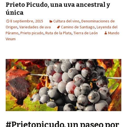
Prieto Picudo, una uva ancestral y
única
8 septiembre, 2015
Cultura del vino
,
Denominaciones de
Origen
,
Variedades de uva
Camino de Santiago
,
Leyenda del
Páramo
,
Prieto picudo
,
Ruta de la Plata
,
Tierra de León
Mundo
Vinum
#Prietopicudo, un paseo por