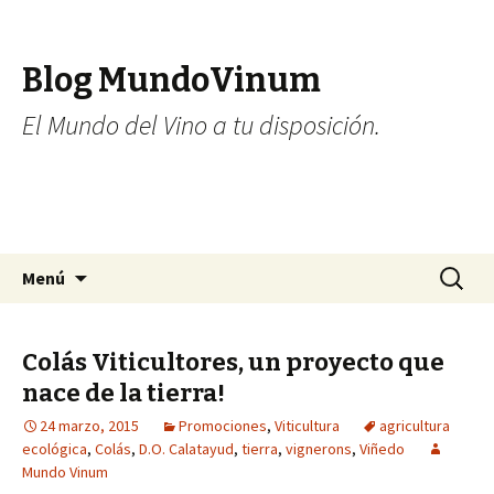
Blog MundoVinum
El Mundo del Vino a tu disposición.
Ir al contenido
Buscar:
Menú
Colás Viticultores, un proyecto que
nace de la tierra!
24 marzo, 2015
Promociones
,
Viticultura
agricultura
ecológica
,
Colás
,
D.O. Calatayud
,
tierra
,
vignerons
,
Viñedo
Mundo Vinum