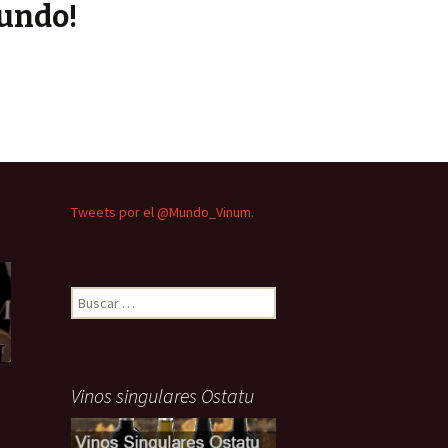
undo!
Tweets por el @Mundo_Vinum.
Buscar:
Vinos singulares Ostatu