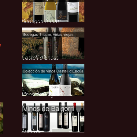
Bodegas Tritium
a
Castell d’Encus
n
Vinos de Baigorri
Archivos