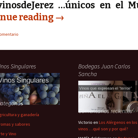
vinosdeJerez …únicos en el M
inue reading
→
comentario
inos Singulares
Bodegas Juan Carlos
Sancha
ategorías
Comentarios recientes
gricultura y ganadería
Victorio
en
Los Alérgenos en los
romas y sabores
vinos …qué son y por qué?
rte y Vino