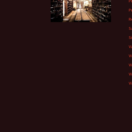
P
P
R
S
S
V
V
V
V
Vi