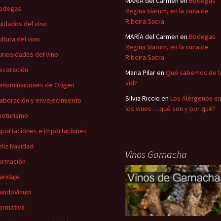
MARÍA del Carmen
en
Bodegas
odegas
Regina Viarum, en la cuna de
Ribeira Sacra
uidados del vino
MARÍA del Carmen
en
Bodegas
ultura del vino
Regina Viarum, en la cuna de
uriosidades del Vino
Ribeira Sacra
ecoración
Maria Pilar
en
Qué sabemos de l
vid?
enominaciones de Origen
Silvia Riccio
en
Los Alérgenos e
laboración y envejecimiento
los vinos …qué son y por qué?
noturismo
xportaciones e importaciones
eliz Navidad
Vinos Garnacha
ormación
aridaje
undoVinum
ormativa