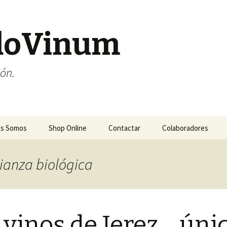
doVinum
ión.
es Somos
Shop Online
Contactar
Colaboradores
rianza biológica
 vinos de Jerez …úni