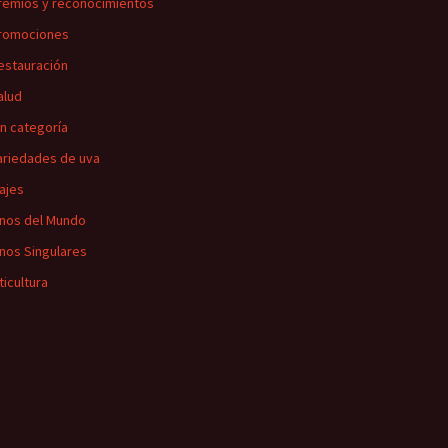
remios y reconocimientos
romociones
estauración
alud
in categoría
ariedades de uva
iajes
inos del Mundo
inos Singulares
ticultura