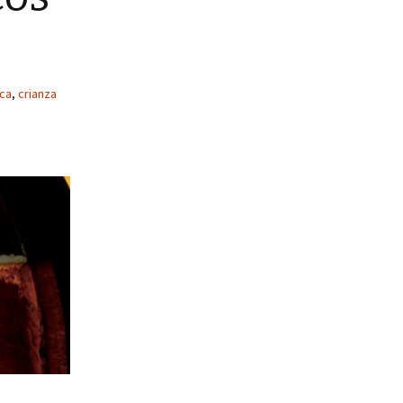
ica
,
crianza