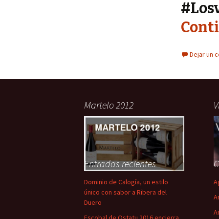
#Los
Cont
Dejar un 
Martelo 2012
V
Entradas recientes
C
Dominio de Calogía, un estilo
A
único con sabor a Ribera del
A
Duero
A
Escobal de Ostatu 2016 encierra