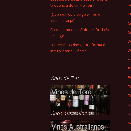
B
la esencia de un «terroir»
C
¿Qué son los orange wines o
vinos naranja?
C
El consumo de la Sidra en Bretaña
C
en auge
D
Tentenublo Wines, otra forma de
D
interpretar el viñedo
E
E
Vinos de Toro
E
F
F
M
Vinos australianos
M
N