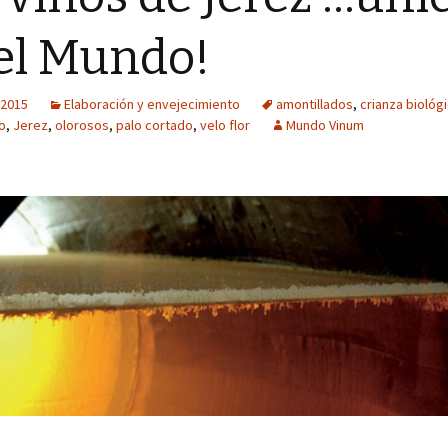
el Mundo!
 2015
Elaboración y envejecimiento
amontillados
,
crianza biológ
no
,
Jerez
,
olorosos
,
palo cortado
,
velo flor
Mundo Vinum