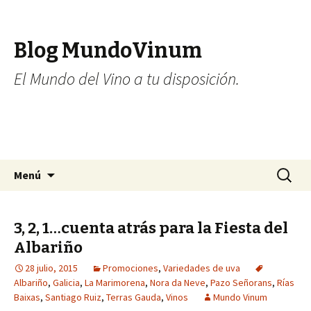
Blog MundoVinum
El Mundo del Vino a tu disposición.
Ir al contenido
Buscar:
Menú
3, 2, 1…cuenta atrás para la Fiesta del
Albariño
28 julio, 2015
Promociones
,
Variedades de uva
Albariño
,
Galicia
,
La Marimorena
,
Nora da Neve
,
Pazo Señorans
,
Rías
Baixas
,
Santiago Ruiz
,
Terras Gauda
,
Vinos
Mundo Vinum