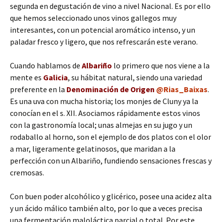
segunda en degustación de vino a nivel Nacional. Es por ello
que hemos seleccionado unos vinos gallegos muy
interesantes, con un potencial aromático intenso, y un
paladar fresco y ligero, que nos refrescarán este verano.
Cuando hablamos de
Albariño
lo primero que nos viene a la
mente es
Galicia
, su hábitat natural, siendo una variedad
preferente en la
Denominación de Origen
@Rias_Baixas
.
Es una uva con mucha historia; los monjes de Cluny ya la
conocían en el s. XII. Asociamos rápidamente estos vinos
con la gastronomía local; unas almejas en su jugo y un
rodaballo al horno, son el ejemplo de dos platos con el olor
a mar, ligeramente gelatinosos, que maridan a la
perfección con un Albariño, fundiendo sensaciones frescas y
cremosas.
Con buen poder alcohólico y glicérico, posee una acidez alta
y un ácido málico también alto, por lo que a veces precisa
una fermentación maloláctica parcial o total. Por este