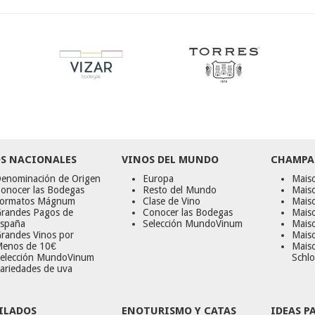
S NACIONALES
VINOS DEL MUNDO
CHAMPA
enominación de Origen
Europa
Maiso
onocer las Bodegas
Resto del Mundo
Mais
ormatos Mágnum
Clase de Vino
Mais
randes Pagos de
Conocer las Bodegas
Maiso
spaña
Selección MundoVinum
Mais
randes Vinos por
Maiso
enos de 10€
Mais
elección MundoVinum
Schlo
ariedades de uva
ILADOS
ENOTURISMO Y CATAS
IDEAS P