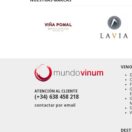
NUESTRAS MARCAS
VINO
D
C
F
G
ATENCIÓN AL CLIENTE
E
(+34) 638 458 218
G
M
contactar por email
S
V
DEST