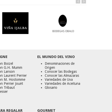
GNE
EL MUNDO DEL VINO
n Boizel
Denominaciones de
on G.H. Mumm
Origen
on Lanson
Conocer las Bodegas
n Laurent Perrier
Conocer las Almazaras
on M. Hostomme
Variedades de Uva
n Perrier Jouët
Variedades de Aceituna
on Tribaut
Glosario
esser
ARA REGALAR
GOURMET