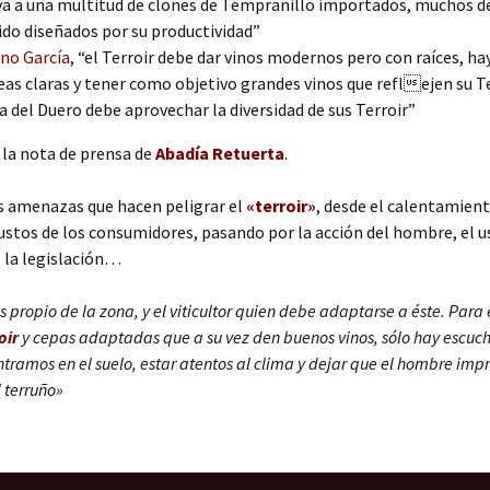
a a una multitud de clones de Tempranillo importados, muchos de
ido diseñados por su productividad”
no García
, “el Terroir debe dar vinos modernos pero con raíces, ha
deas claras y tener como objetivo grandes vinos que reflejen su Te
a del Duero debe aprovechar la diversidad de sus Terroir”
 la nota de prensa de
Abadía Retuerta
.
 amenazas que hacen peligrar el
«terroir»
, desde el calentamien
ustos de los consumidores, pasando por la acción del hombre, el u
 la legislación…
s propio de la zona, y el viticultor quien debe adaptarse a éste. Para
oir
y cepas adaptadas que a su vez den buenos vinos, sólo hay escuch
ntramos en el suelo, estar atentos al clima y dejar que el hombre imp
 terruño»