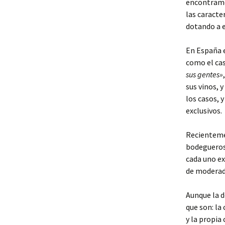
encontramo
las caracter
dotando a e
En España e
como el ca
sus gentes»
sus vinos, 
los casos, 
exclusivos.
Recientemen
bodegueros 
cada uno ex
de moderad
Aunque la d
que son: la 
y la propia 