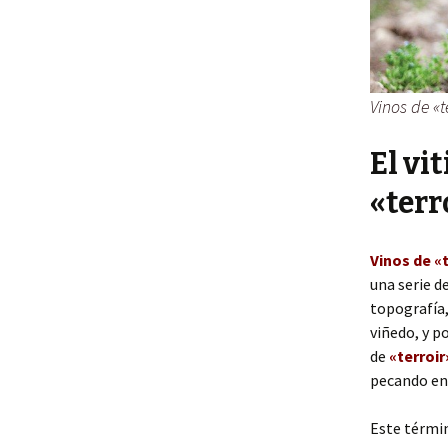
Vinos de «t
El vi
«terr
Vinos de «
una serie d
topografía,
viñedo, y p
de
«terroir
pecando en 
Este términ