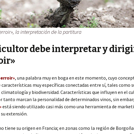
erroir», la interpretación de la partitura
ticultor debe interpretar y dirigi
oir»
terroir»
, una palabra muy en boga en este momento, cuyo concep
e características muy específicas conectadas entre sí, tales como s
 climatología y biodiversidad. Características que influyen en el cu
or tanto marcan la personalidad de determinados vinos, sin embar
»
está siendo utilizado casi más como una herramienta de market
su extensión.
o tiene su origen en Francia; en zonas como la región de Borgoñ