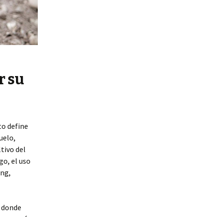
r su
to define
uelo,
ltivo del
go, el uso
ing,
a donde