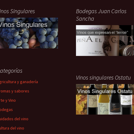
inos Singulares
Bodegas Juan Carlos
Sancha
ategorías
Vinos singulares Ostatu
gricultura y ganadería
romas y sabores
rte y Vino
odegas
uidados del vino
ultura del vino