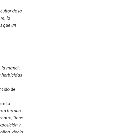
cultor de la
re, la
ás que un
e la mano”
,
s herbicidas
ntido de
 en la
ran terruño
 otro, tiene
exposición y
olina, decía