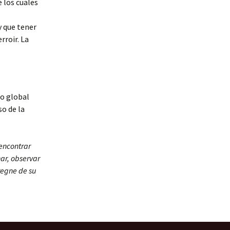
 los cuales
y que tener
rroir. La
to global
so de la
 encontrar
ar, observar
regne de su