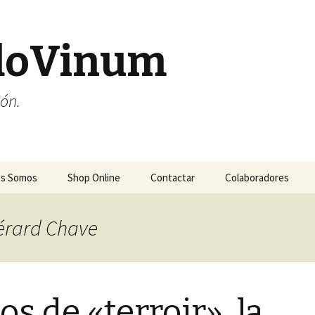
doVinum
ión.
es Somos
Shop Online
Contactar
Colaboradores
Gérard Chave
os de «terroir», la