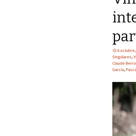
int
par
6 octubre,
Singulares
,
V
Claude Berr
García
,
Pasca