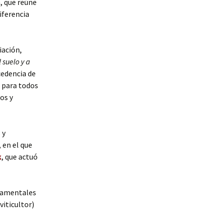
, que reúne
diferencia
iación,
 suelo y a
cedencia de
r para todos
os y
 y
 en el que
k
, que actuó
ndamentales
viticultor)