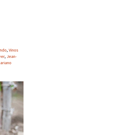
undo
,
Vinos
yer
,
Jean-
ariano