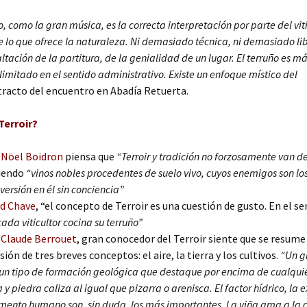
o, como la gran música, es la correcta interpretación por parte del viti
e lo que ofrece la naturaleza. Ni demasiado técnica, ni demasiado lib
ltación de la partitura, de la genialidad de un lugar. El terruño es m
elimitado en el sentido administrativo. Existe un enfoque místico del
tracto del encuentro en Abadía Retuerta.
Terroir?
-Nöel Boidron
piensa que
“Terroir y tradición no forzosamente van d
iendo
“vinos nobles procedentes de suelo vivo, cuyos enemigos son lo
nversión en él sin conciencia”
d Chave
, “el concepto de Terroir es una cuestión de gusto. En el se
cada viticultor cocina su terruño”
Claude Berrouet
, gran conocedor del Terroir siente que se resume
sión de tres breves conceptos: el aire, la tierra y los cultivos.
“Un g
 un tipo de formación geológica que destaque por encima de cualquier
a y piedra caliza al igual que pizarra o arenisca. El factor hídrico, la 
emento humano son, sin duda, los más importantes. La viña ama a la c