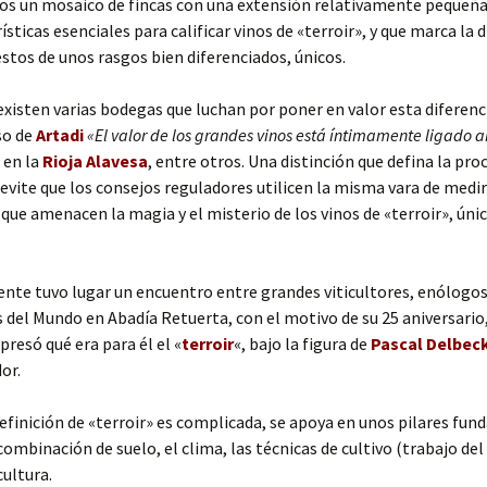
s un mosaico de fincas con una extensión relativamente pequeña
ísticas esenciales para calificar vinos de «terroir», y que marca la 
stos de unos rasgos bien diferenciados, únicos.
xisten varias bodegas que luchan por poner en valor esta diferenc
so de
Artadi
«El valor de los grandes vinos está íntimamente ligado al
, en la
Rioja Alavesa
, entre otros. Una distinción que defina la pro
y evite que los consejos reguladores utilicen la misma vara de medi
y que amenacen la magia y el misterio de los vinos de «terroir», únic
te tuvo lugar un encuentro entre grandes viticultores, enólogos
del Mundo en Abadía Retuerta, con el motivo de su 25 aniversario,
presó qué era para él el «
terroir
«, bajo la figura de
Pascal Delbec
or.
efinición de «terroir» es complicada, se apoya en unos pilares fu
combinación de suelo, el clima, las técnicas de cultivo (trabajo del 
cultura.