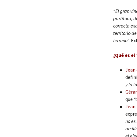
“El gran vin
partitura, d
correcta exa
territorio d
terruño”.
Ex
¿Qué es el 
Jean
defin
y la i
Gérar
que
“
Jean-
expre
no es
arcill
el el