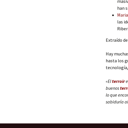
masiv
han s
Maria
las i
Riber
Extraído de
Hay muchas
hasta los g
tecnología,
«El
terroir
e
buenos
terr
lo que enco
sabiduría al