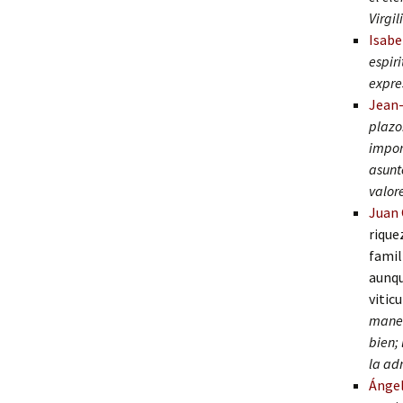
Virgil
Isabe
espiri
expre
Jean-
plazo
impor
asunt
valor
Juan 
rique
famil
aunqu
vitic
maner
bien; 
la ad
Ángel