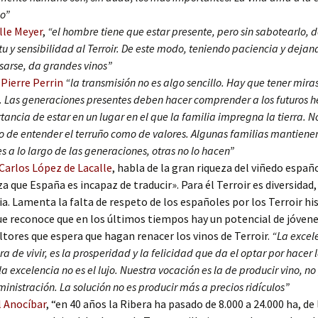
io”
lle Meyer
,
“el hombre tiene que estar presente, pero sin sabotearlo, 
tu y sensibilidad al Terroir. De este modo, teniendo paciencia y dejand
sarse, da grandes vinos”
Pierre Perrin
“la transmisión no es algo sencillo. Hay que tener mira
. Las generaciones presentes deben hacer comprender a los futuros h
tancia de estar en un lugar en el que la familia impregna la tierra. N
o de entender el terruño como de valores. Algunas familias mantiene
es a lo largo de las generaciones, otras no lo hacen”
Carlos López de Lacalle
, habla de la gran riqueza del viñedo españ
za que España es incapaz de traducir». Para él Terroir es diversidad,
ia. Lamenta la falta de respeto de los españoles por los Terroir hi
e reconoce que en los últimos tiempos hay un potencial de jóven
ultores que espera que hagan renacer los vinos de Terroir.
“La excel
a de vivir, es la prosperidad y la felicidad que da el optar por hacer 
la excelencia no es el lujo. Nuestra vocación es la de producir vino, n
ministración. La solución no es producir más a precios ridículos”
 Anocíbar
, “en 40 años la Ribera ha pasado de 8.000 a 24.000 ha, de