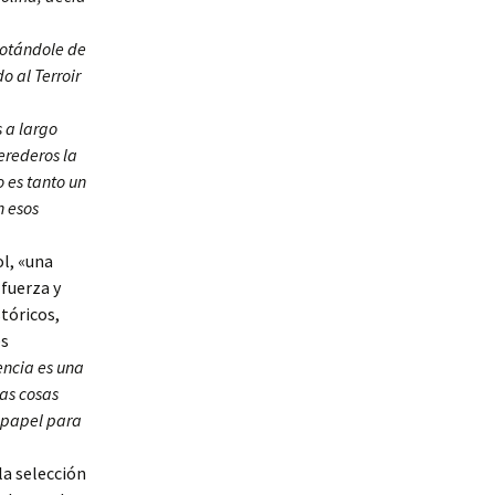
dotándole de
o al Terroir
s a largo
erederos la
o es tanto un
n esos
ol, «una
 fuerza y
stóricos,
es
encia es una
las cosas
o papel para
 la selección