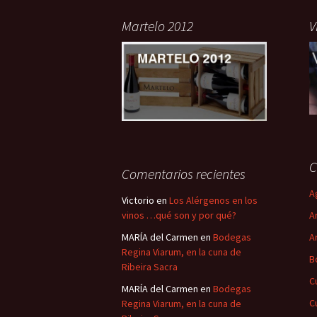
Martelo 2012
V
C
Comentarios recientes
A
Victorio
en
Los Alérgenos en los
vinos …qué son y por qué?
A
MARÍA del Carmen
en
Bodegas
A
Regina Viarum, en la cuna de
B
Ribeira Sacra
C
MARÍA del Carmen
en
Bodegas
C
Regina Viarum, en la cuna de