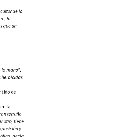
cultor de la
re, la
ás que un
e la mano”
,
s herbicidas
ntido de
 en la
ran terruño
 otro, tiene
exposición y
olina, decía