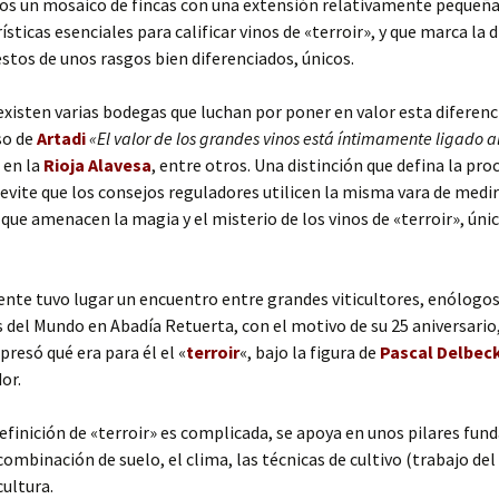
s un mosaico de fincas con una extensión relativamente pequeña
ísticas esenciales para calificar vinos de «terroir», y que marca la 
stos de unos rasgos bien diferenciados, únicos.
xisten varias bodegas que luchan por poner en valor esta diferenc
so de
Artadi
«El valor de los grandes vinos está íntimamente ligado al
, en la
Rioja Alavesa
, entre otros. Una distinción que defina la pro
y evite que los consejos reguladores utilicen la misma vara de medi
y que amenacen la magia y el misterio de los vinos de «terroir», únic
te tuvo lugar un encuentro entre grandes viticultores, enólogos
del Mundo en Abadía Retuerta, con el motivo de su 25 aniversario,
presó qué era para él el «
terroir
«, bajo la figura de
Pascal Delbec
or.
efinición de «terroir» es complicada, se apoya en unos pilares fu
combinación de suelo, el clima, las técnicas de cultivo (trabajo del 
cultura.