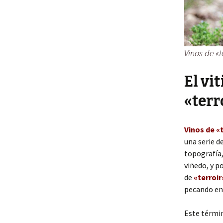
Vinos de «t
El vi
«terr
Vinos de «
una serie d
topografía,
viñedo, y p
de
«terroir
pecando en 
Este términ