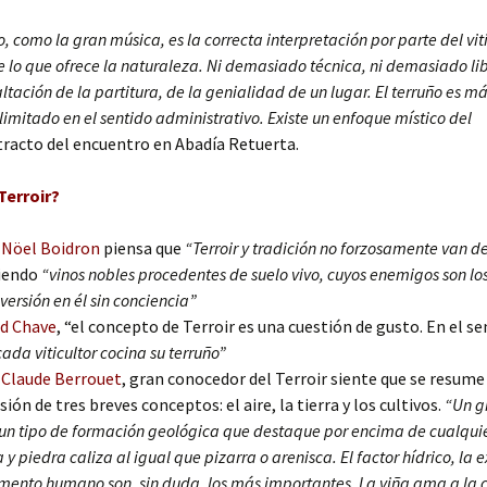
o, como la gran música, es la correcta interpretación por parte del viti
e lo que ofrece la naturaleza. Ni demasiado técnica, ni demasiado lib
ltación de la partitura, de la genialidad de un lugar. El terruño es m
elimitado en el sentido administrativo. Existe un enfoque místico del
tracto del encuentro en Abadía Retuerta.
Terroir?
-Nöel Boidron
piensa que
“Terroir y tradición no forzosamente van d
iendo
“vinos nobles procedentes de suelo vivo, cuyos enemigos son lo
nversión en él sin conciencia”
d Chave
, “el concepto de Terroir es una cuestión de gusto. En el se
cada viticultor cocina su terruño”
Claude Berrouet
, gran conocedor del Terroir siente que se resume
sión de tres breves conceptos: el aire, la tierra y los cultivos.
“Un g
 un tipo de formación geológica que destaque por encima de cualquier
a y piedra caliza al igual que pizarra o arenisca. El factor hídrico, la 
emento humano son, sin duda, los más importantes. La viña ama a la c