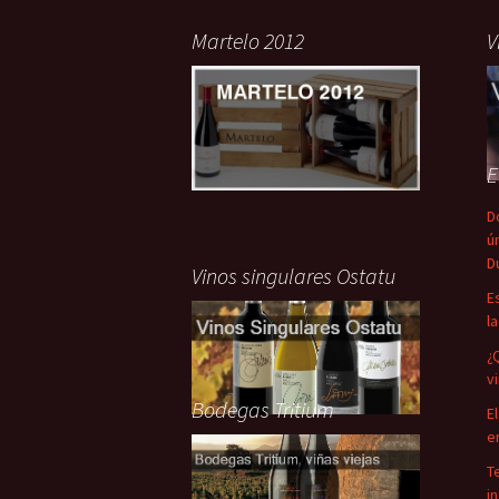
Martelo 2012
V
E
D
ú
D
Vinos singulares Ostatu
E
l
¿
v
Bodegas Tritium
E
e
T
i