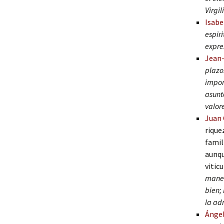
Virgil
Isabe
espiri
expre
Jean-
plazo
impor
asunt
valor
Juan 
rique
famil
aunqu
vitic
maner
bien; 
la ad
Ángel