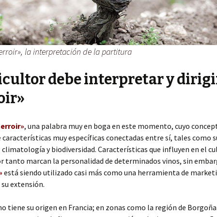
erroir», la interpretación de la partitura
ticultor debe interpretar y dirigi
oir»
terroir»
, una palabra muy en boga en este momento, cuyo concep
e características muy específicas conectadas entre sí, tales como s
 climatología y biodiversidad. Características que influyen en el cu
or tanto marcan la personalidad de determinados vinos, sin embar
»
está siendo utilizado casi más como una herramienta de market
su extensión.
o tiene su origen en Francia; en zonas como la región de Borgoñ