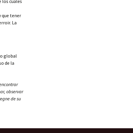
 los cuales
y que tener
rroir. La
to global
so de la
 encontrar
ar, observar
regne de su