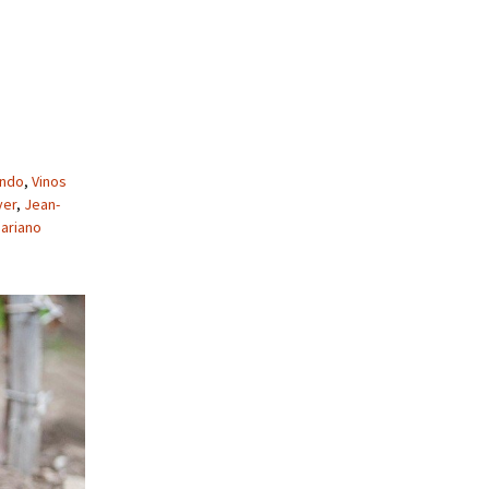
undo
,
Vinos
yer
,
Jean-
ariano