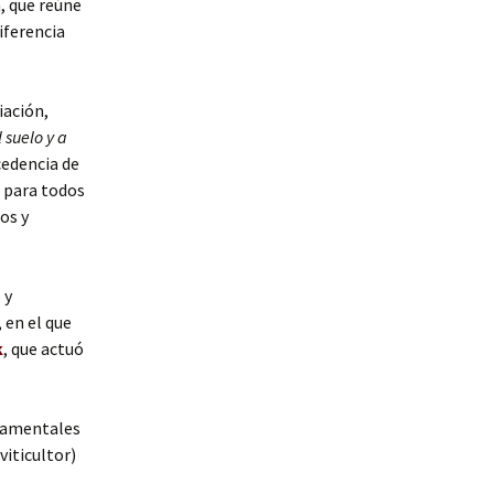
, que reúne
diferencia
iación,
 suelo y a
cedencia de
r para todos
os y
 y
 en el que
k
, que actuó
ndamentales
viticultor)