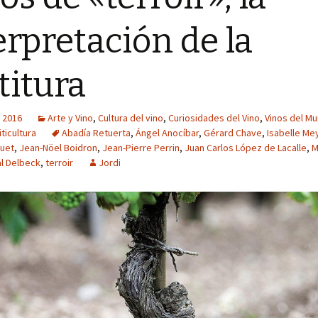
erpretación de la
titura
 2016
Arte y Vino
,
Cultura del vino
,
Curiosidades del Vino
,
Vinos del M
iticultura
Abadía Retuerta
,
Ángel Anocíbar
,
Gérard Chave
,
Isabelle Me
ouet
,
Jean-Nöel Boidron
,
Jean-Pierre Perrin
,
Juan Carlos López de Lacalle
,
M
l Delbeck
,
terroir
Jordi