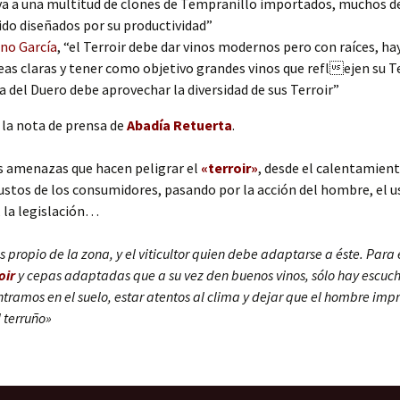
a a una multitud de clones de Tempranillo importados, muchos de
ido diseñados por su productividad”
no García
, “el Terroir debe dar vinos modernos pero con raíces, ha
deas claras y tener como objetivo grandes vinos que reflejen su Te
a del Duero debe aprovechar la diversidad de sus Terroir”
 la nota de prensa de
Abadía Retuerta
.
 amenazas que hacen peligrar el
«terroir»
, desde el calentamien
ustos de los consumidores, pasando por la acción del hombre, el u
 la legislación…
s propio de la zona, y el viticultor quien debe adaptarse a éste. Para
oir
y cepas adaptadas que a su vez den buenos vinos, sólo hay escuch
ntramos en el suelo, estar atentos al clima y dejar que el hombre imp
 terruño»