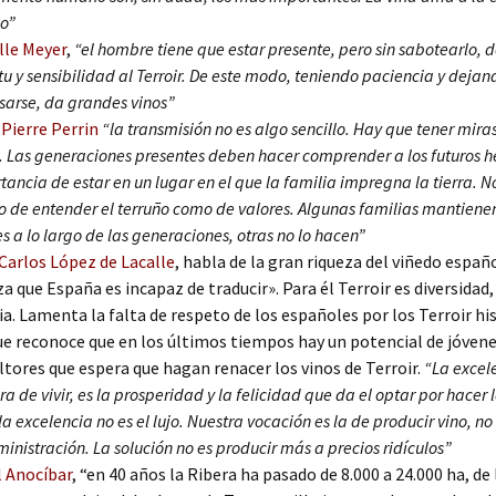
io”
lle Meyer
,
“el hombre tiene que estar presente, pero sin sabotearlo, 
tu y sensibilidad al Terroir. De este modo, teniendo paciencia y dejand
sarse, da grandes vinos”
Pierre Perrin
“la transmisión no es algo sencillo. Hay que tener mira
. Las generaciones presentes deben hacer comprender a los futuros h
tancia de estar en un lugar en el que la familia impregna la tierra. N
o de entender el terruño como de valores. Algunas familias mantiene
es a lo largo de las generaciones, otras no lo hacen”
Carlos López de Lacalle
, habla de la gran riqueza del viñedo españ
za que España es incapaz de traducir». Para él Terroir es diversidad,
ia. Lamenta la falta de respeto de los españoles por los Terroir hi
e reconoce que en los últimos tiempos hay un potencial de jóven
ultores que espera que hagan renacer los vinos de Terroir.
“La excel
a de vivir, es la prosperidad y la felicidad que da el optar por hacer 
la excelencia no es el lujo. Nuestra vocación es la de producir vino, n
ministración. La solución no es producir más a precios ridículos”
 Anocíbar
, “en 40 años la Ribera ha pasado de 8.000 a 24.000 ha, de