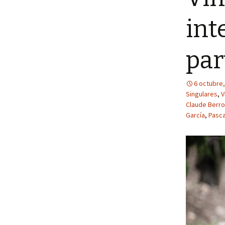
int
par
6 octubre,
Singulares
,
V
Claude Berr
García
,
Pasca