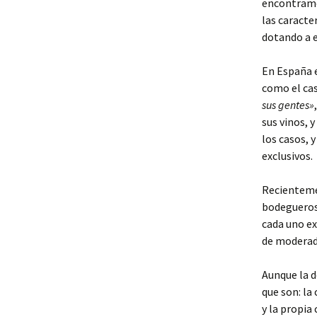
encontramo
las caracter
dotando a e
En España e
como el ca
sus gentes»
sus vinos, 
los casos, 
exclusivos.
Recientemen
bodegueros 
cada uno ex
de moderad
Aunque la d
que son: la 
y la propia 