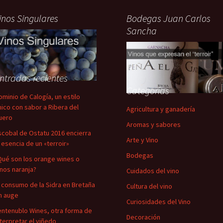
inos Singulares
Bodegas Juan Carlos
Sancha
ntradas recientes
Categorías
ominio de Calogía, un estilo
nico con sabor a Ribera del
Agricultura y ganadería
uero
Aromas y sabores
scobal de Ostatu 2016 encierra
Arte y Vino
a esencia de un «terroir»
Bodegas
Qué son los orange wines o
inos naranja?
Cuidados del vino
l consumo de la Sidra en Bretaña
Cultura del vino
n auge
Curiosidades del Vino
entenublo Wines, otra forma de
Decoración
nterpretar el viñedo