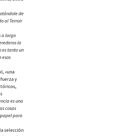
dotándole de
o al Terroir
s a largo
erederos la
o es tanto un
n esos
ol, «una
 fuerza y
stóricos,
es
encia es una
las cosas
o papel para
 la selección