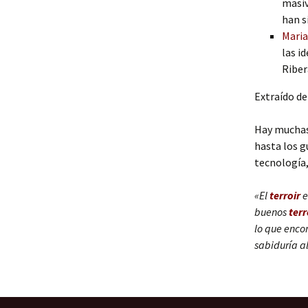
masiv
han s
Maria
las i
Riber
Extraído de
Hay muchas
hasta los g
tecnología,
«El
terroir
e
buenos
terr
lo que enco
sabiduría al