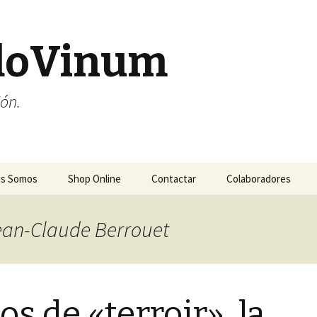
doVinum
ión.
es Somos
Shop Online
Contactar
Colaboradores
Jean-Claude Berrouet
os de «terroir», la