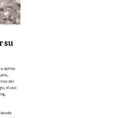
r su
to define
uelo,
ltivo del
go, el uso
ing,
a donde