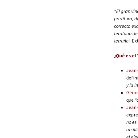
“El gran vin
partitura, d
correcta exa
territorio d
terruño”.
Ex
¿Qué es el 
Jean
defin
y la i
Gérar
que
“
Jean-
expre
no es
arcill
el el