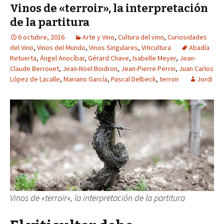
Vinos de «terroir», la interpretación
de la partitura
6 octubre, 2016
Arte y Vino
,
Cultura del vino
,
Curiosidades
del Vino
,
Vinos del Mundo
,
Vinos Singulares
,
Viticultura
Abadía
Retuerta
,
Ángel Anocíbar
,
Gérard Chave
,
Isabelle Meyer
,
Jean-
Claude Berrouet
,
Jean-Nöel Boidron
,
Jean-Pierre Perrin
,
Juan Carlos
López de Lacalle
,
Mariano García
,
Pascal Delbeck
,
terroir
Jordi
Vinos de «terroir», la interpretación de la partitura