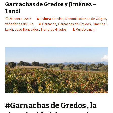
Garnachas de Gredos y Jiménez –
Landi
28 enero, 2016
Cultura del vino
,
Denominaciones de Origen
,
Variedades de uva
Garnacha
,
Garnachas de Gredos
,
Jiménez -
Landi
,
Jose Benavides
,
Sierra de Gredos
Mundo Vinum
#Garnachas de Gredos , la