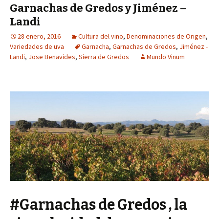
Garnachas de Gredos y Jiménez –
Landi
28 enero, 2016
Cultura del vino
,
Denominaciones de Origen
,
Variedades de uva
Garnacha
,
Garnachas de Gredos
,
Jiménez -
Landi
,
Jose Benavides
,
Sierra de Gredos
Mundo Vinum
#Garnachas de Gredos , la