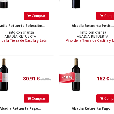
89.90 €
180.00 €
Comprar
Compr
adía Retuerta Selección...
Abadía Retuerta Petit...
Tinto con crianza
Tinto con crianza
ABADÍA RETUERTA
ABADÍA RETUERTA
80.91
€
162
€
 de la Tierra de Castilla y León
Vino de la Tierra de Castilla y 
105.00 €
240.00 €
%
- 10 %
Comprar
Compr
Abadía Retuerta Pago...
Abadía Retuerta Pago...