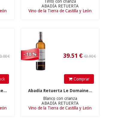
Tinto con crianza
39.51
€
ABADÍA RETUERTA
León
Vino de la Tierra de Castilla y León
- 10 %
ock
Comprar
e...
Abadía Retuerta Le Domaine...
Blanco con crianza
ABADÍA RETUERTA
León
Vino de la Tierra de Castilla y León