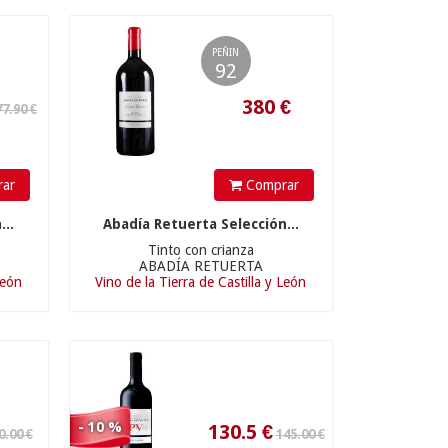
380
€
PEÑIN
92
ar
Comprar
145.00 €
...
Abadía Retuerta Selección...
Tinto con crianza
ABADÍA RETUERTA
León
Vino de la Tierra de Castilla y León
130.5
€
- 10 %