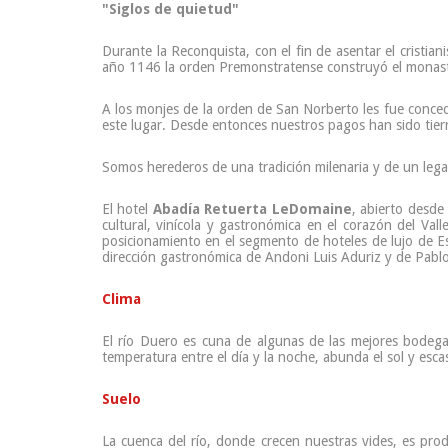
"Siglos de quietud"
Durante la Reconquista, con el fin de asentar el cristia
año 1146 la orden Premonstratense construyó el monaster
A los monjes de la orden de San Norberto les fue conced
este lugar. Desde entonces nuestros pagos han sido tierr
Somos herederos de una tradición milenaria y de un legado
El hotel
Abadía Retuerta LeDomaine
, abierto desde
cultural, vinícola y gastronómica en el corazón del Va
posicionamiento en el segmento de hoteles de lujo de E
dirección gastronómica de Andoni Luis Aduriz y de Pabl
Clima
El río Duero es cuna de algunas de las mejores bodegas
temperatura entre el día y la noche, abunda el sol y escas
Suelo
La cuenca del río, donde crecen nuestras vides, es pro