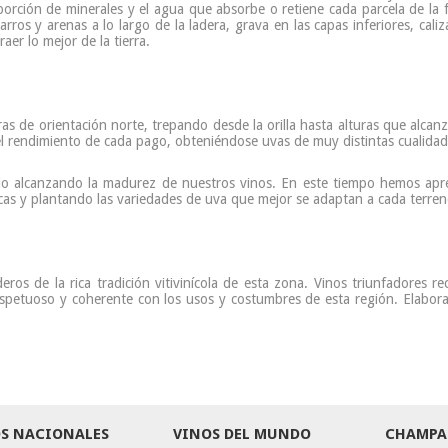
oporción de minerales y el agua que absorbe o retiene cada parcela de la 
guijarros y arenas a lo largo de la ladera, grava en las capas inferiores, c
er lo mejor de la tierra.
as de orientación norte, trepando desde la orilla hasta alturas que alcan
 el rendimiento de cada pago, obteniéndose uvas de muy distintas cualidad
o alcanzando la madurez de nuestros vinos. En este tiempo hemos apr
icas y plantando las variedades de uva que mejor se adaptan a cada terren
eros de la rica tradición vitivinícola de esta zona. Vinos triunfadores r
spetuoso y coherente con los usos y costumbres de esta región. Elabor
S NACIONALES
VINOS DEL MUNDO
CHAMPA