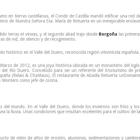
nismo en tierras castellanas, el Conde de Castilla mandó edificar una red
io de Nuestra Señora Sta. María de Retuerta en un inmejorable enclave a
ido terras et vineas, y el segundo abad trajo desde
Borgoña
las primera
as de vid, de silencio y de recogimiento.
 histórico en el Valle del Duero, reconocida región vitivinícola española.
 Marzo de 2012, es una joya histórica ubicada en un monasterio del sigl
lle del Río Duero. Concebido para ser un referente del Enoturismo de pr
spaña (Relais & Chatêaux). El restaurante de Abadía Retuerta LeDomaine 
o Montero como jefe de cocina.
 del mundo. En el Valle del Duero, donde los inviernos son fríos y lo
ea la lluvia. Unas condiciones que resultan excelentes para el cultivo de la
ducto de miles de años de erosión, aluviones, sedimentaciones y cambio