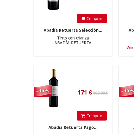
190.00 €
Comprar
Abadía Retuerta Selección...
Ab
Tinto con crianza
ABADÍA RETUERTA
171
€
Vino
180.00 €
- 10 %
- 10 
Comprar
Abadía Retuerta Pago...