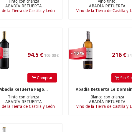
Tinto con crianza
Vino tinto.
94.5
€
216
€
ABADÍA RETUERTA
ABADÍA RETUERTA
 de la Tierra de Castilla y León
Vino de la Tierra de Castilla y 
56.90 €
%
- 10 %
Comprar
Sin St
51.21
€
Abadía Retuerta Pago...
Abadía Retuerta Le Domain
Tinto con crianza
Blanco con crianza
ABADÍA RETUERTA
ABADÍA RETUERTA
 de la Tierra de Castilla y León
Vino de la Tierra de Castilla y 