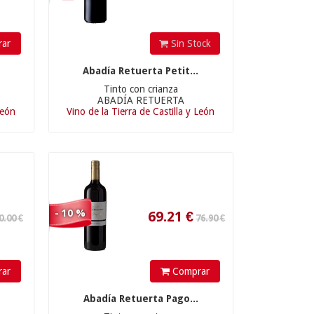
76.90 €
ar
Sin Stock
Abadía Retuerta Petit...
Tinto con crianza
ABADÍA RETUERTA
69.21
€
León
Vino de la Tierra de Castilla y León
43.90 €
- 10 %
ar
Comprar
Abadía Retuerta Pago...