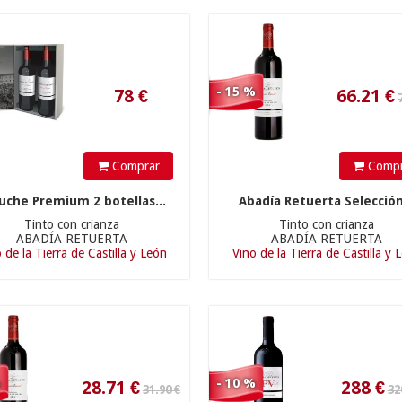
78
€
66.21
€
- 15 %
Comprar
Compr
31.90 €
320.00 €
uche Premium 2 botellas...
Abadía Retuerta Selección
Tinto con crianza
Tinto con crianza
ABADÍA RETUERTA
ABADÍA RETUERTA
 de la Tierra de Castilla y León
Vino de la Tierra de Castilla y 
28.71
€
288
€
%
- 10 %