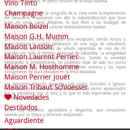
parcela El Convento, en pleno corazón de la Rioja Alavesa.
Vino Tinto
Champagne
A finales del siglo XIX la orografía de la zona evitó la implantación
del ferrocarril, esquivando con ello la industrialización que tuvo
lugar en otras zonas Riojanas, lo que llevó a las bodegas de
Maison Boizel
Labastida a mantener un carácter eminentemente familiar.
Maison G.H. Mumm
Los Amurrio Barroeta no fueron una excepción, siendo Arturo y
Javier Amurrio la cuarta generación de una saga de viticultores
Maison Lanson
alaveses con 39 hectáreas de viñedo repartidas en más de 30
parcelas por todo el término municipal de Labastida. La antigüedad
Maison Laurent Perrier
media de sus viñas ronda los 45 años. Siendo la variedad
tempranillo la predominante, no podemos dejar de lado los corros
Maison M. Hosthomme
de garnacha casi centenaria que la familia atesora y las cepas
octogenarias de viura hincadas en la finca Matadula.
Maison Perrier Jouët
Los hermanos Amurrio Barroeta, Luís López González e Ignacio
Maison Tribaut Schloesser
Uruñuela de la Rica son cuatro profesionales del sector, apasionados
por la viticultura, por el vino y lo que es más importante por las
Novedades
relaciones humanas.
Destilados
Vinos muy cuidados, agradables y elegantes, que conquistan
además por su fresco y divertido etiquetado.
Aguardiente