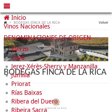
Inicio
>
BODEGAS FINCA DE LA RICA
Volver
Vinos Nacionales
DENOMINACIONES DE ORIGEN
Bierzo
Cava
Jerez-Xérès-Sherry y Manzanilla
BODEGAS FINCA DE LA RICA
Jumilla
Priorat
Rías Baixas
Ribera del Duero
Ribeira Sacra