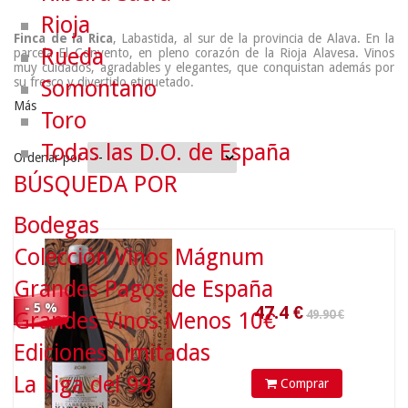
Rioja
Finca de la Rica
, Labastida, al sur de la provincia de Alava. En la
Rueda
parcela El Convento, en pleno corazón de la Rioja Alavesa. Vinos
muy cuidados, agradables y elegantes, que conquistan además por
su fresco y divertido etiquetado.
Somontano
Más
Toro
Todas las D.O. de España
Ordenar por
BÚSQUEDA POR
49.90 €
Bodegas
47.4
€
Colección Vinos Mágnum
Grandes Pagos de España
- 5 %
Grandes Vinos Menos 10€
Ediciones Limitadas
La Liga del 99
Comprar