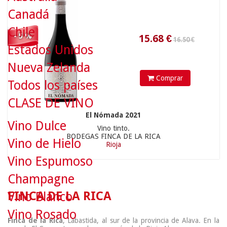
Canadá
Chile
- 5 %
Estados Unidos
Nueva Zelanda
Comprar
Todos los países
CLASE DE VINO
El Nómada 2021
Vino Dulce
Vino tinto.
BODEGAS FINCA DE LA RICA
Vino de Hielo
Rioja
Vino Espumoso
Champagne
FINCA DE LA RICA
Vino Blanco
Vino Rosado
Finca de la Rica
, Labastida, al sur de la provincia de Alava. En la