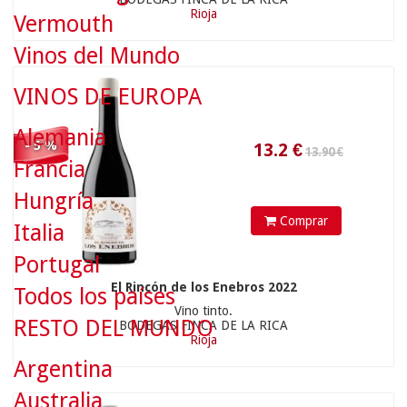
Rioja
Vermouth
13.2
€
Vinos del Mundo
VINOS DE EUROPA
Alemania
- 5 %
Francia
16.50 €
Hungría
Comprar
Italia
Portugal
El Rincón de los Enebros 2022
Todos los países
Vino tinto.
15.68
€
RESTO DEL MUNDO
BODEGAS FINCA DE LA RICA
Rioja
Argentina
Australia