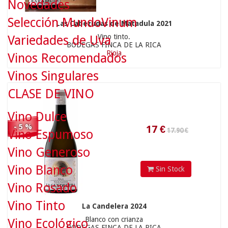
Novedades
Selección MundoVinum
Las Cabezudas de Matadula 2021
17.90 €
Vino tinto.
Variedades de Uva
BODEGAS FINCA DE LA RICA
Rioja
Vinos Recomendados
Vinos Singulares
17
€
CLASE DE VINO
Vino Dulce
- 5 %
Vino Espumoso
Vino Generoso
Vino Blanco
Sin Stock
13.90 €
Vino Rosado
Vino Tinto
La Candelera 2024
Blanco con crianza
Vino Ecológico
BODEGAS FINCA DE LA RICA