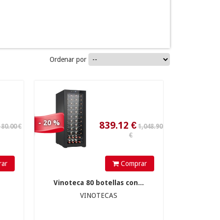
1,048.90
€
Ordenar por
839.12
€
- 20 %
ar
Comprar
Vinoteca 80 botellas con...
VINOTECAS
445
€