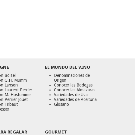
GNE
EL MUNDO DEL VINO
n Boizel
Denominaciones de
on G.H. Mumm
Origen
on Lanson
Conocer las Bodegas
n Laurent Perrier
Conocer las Almazaras
on M. Hostomme
Variedades de Uva
n Perrier Jouët
Variedades de Aceituna
on Tribaut
Glosario
esser
ARA REGALAR
GOURMET