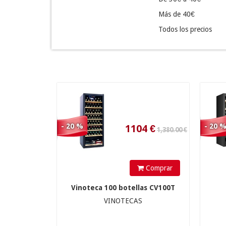
Más de 40€
Todos los precios
1,380.00 €
1104
€
- 20 %
- 20 
540.00 €
Comprar
Vinoteca 100 botellas CV100T
VINOTECAS
432
€