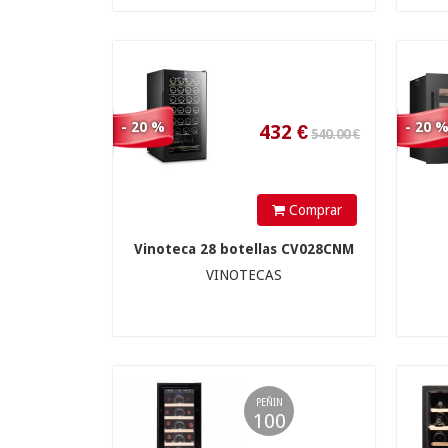
- 20 %
- 20 
Comprar
Vinoteca 28 botellas CV028CNM
VINOTECAS
649
€
PEÑIN
220.00 €
100