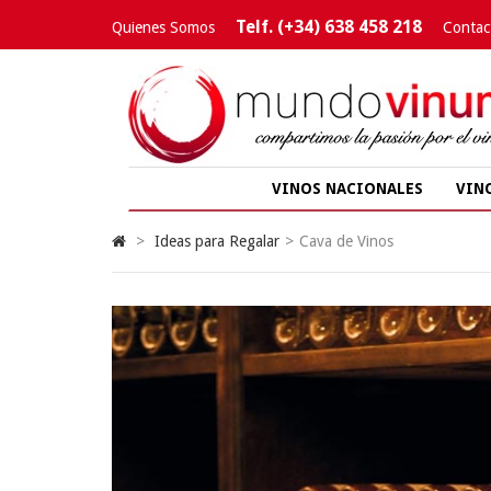
Telf. (+34) 638 458 218
Quienes Somos
Contac
VINOS NACIONALES
VIN
>
Ideas para Regalar
>
Cava de Vinos