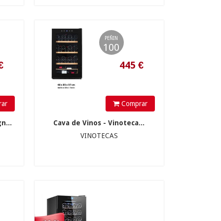
PEÑIN
100
365.00 €
ar
Comprar
n...
Cava de Vinos - Vinoteca...
VINOTECAS
321.2
€