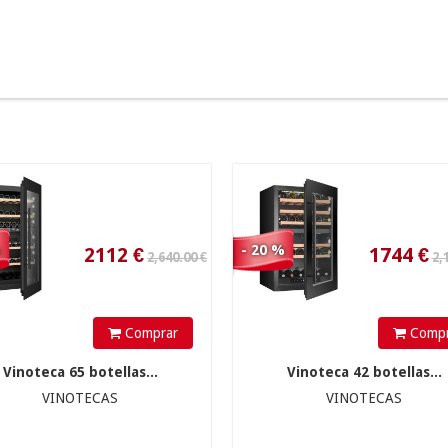
2,640.00 €
2,180.00 €
2112
€
1744
€
%
- 20 %
1,680.00 €
Comprar
Compr
Vinoteca 65 botellas...
Vinoteca 42 botellas...
VINOTECAS
VINOTECAS
1344
€
649
€