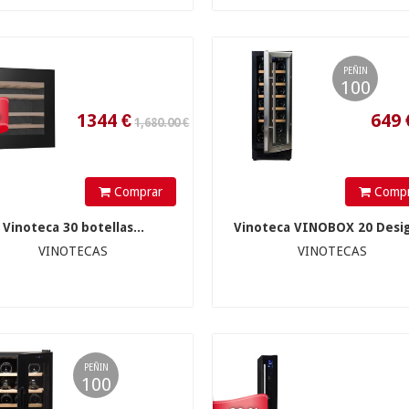
PEÑIN
100
%
580.00 €
Comprar
Compr
Vinoteca 30 botellas...
Vinoteca VINOBOX 20 Desig
VINOTECAS
VINOTECAS
319
€
464
€
PEÑIN
100