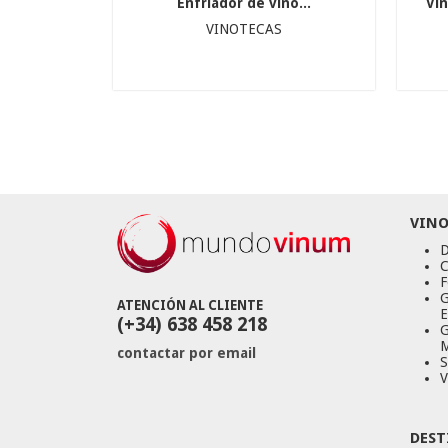
Enfriador de vino...
Vi
VINOTECAS
VINO
D
C
F
G
ATENCIÓN AL CLIENTE
E
(+34) 638 458 218
G
M
contactar por email
S
V
DEST