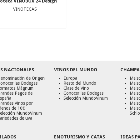
noteca VINOBOX 24 Design
VINOTECAS
S NACIONALES
VINOS DEL MUNDO
CHAMPA
enominación de Origen
Europa
Maiso
onocer las Bodegas
Resto del Mundo
Mais
ormatos Mágnum
Clase de Vino
Mais
randes Pagos de
Conocer las Bodegas
Maiso
spaña
Selección MundoVinum
Mais
randes Vinos por
Maiso
enos de 10€
Mais
elección MundoVinum
Schlo
ariedades de uva
ILADOS
ENOTURISMO Y CATAS
IDEAS P