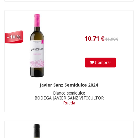
33.15
€
- 10 %
Comprar
Javier Sanz Semidulce 2024
Blanco semidulce
BODEGA JAVIER SANZ VITICULTOR
Rueda
24.90 €
35.9
€