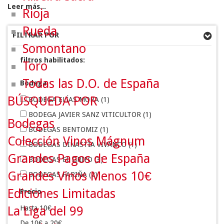
Leer más...
Rioja
Rueda
FILTRAR POR
Somontano
filtros habilitados:
Toro
Todas las D.O. de España
Bodega
BÚSQUEDA POR
BODEGA ELÍAS MORA
(1)
BODEGA JAVIER SANZ VITICULTOR
(1)
Bodegas
BODEGAS BENTOMIZ
(1)
Colección Vinos Mágnum
BODEGAS DINASTÍA VIVANCO
(1)
Grandes Pagos de España
BODEGAS EL GRIFO
(3)
Grandes Vinos Menos 10€
BODEGAS FARIÑA
(2)
BODEGAS LOS BERMEJOS
(2)
Ediciones Limitadas
Precio
BODEGAS MENADE
(1)
Hasta 10€
La Liga del 99
BODEGAS OLLAURI-CONDE DE LOS ANDES
(1)
De 10€ a 20€