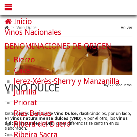
Inicio
>
Vino Dulce
Volver
Vinos Nacionales
DENOMINACIONES DE ORIGEN
Bierzo
Cava
Jerez-Xérès-Sherry y Manzanilla
VINO DULCE
Hay 27 productos.
Jumilla
Priorat
Rías Baixas
Distinguimos dos tipos de
Vino Dulce,
clasificándolos, por un lado,
en
vinos naturalmente dulces (VND)
, y por el otro, los
vinos
Ribera del Duero
dulces naturales (VDN)
, cuyas diferencias se centran en su
elaboración.
Ribeira Sacra
Con...