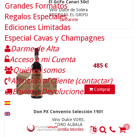
El Grifo Canari 50cl
Grandes Formatos
Vino Dulce de Solera
BODEGAS EL GRIFO
Regalos Especiales
Lanzarote
Ediciones Limitadas
Especial Cavas y Champagnes
Darme de Alta
Acceso a mi Cuenta
Quiénes somos
34.90 €
10.71
€
Atención al Cliente (contactar)
Comprar
Envíos y Devoluciones
Don PX Convento Selección 1931
Vino Dulce VORS.
TORO ALBALÁ
0
Montilla Moriles