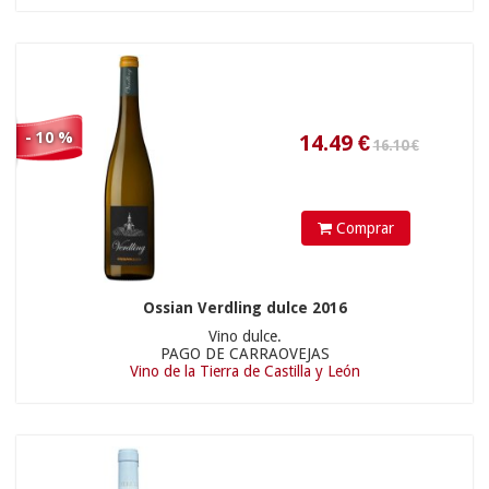
21.50 €
10.62
€
- 10 %
Comprar
Ossian Verdling dulce 2016
Vino dulce.
PAGO DE CARRAOVEJAS
Vino de la Tierra de Castilla y León
11.90 €
32.31
€