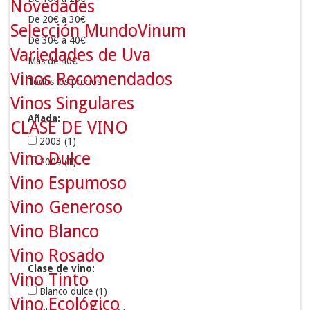
Novedades
BODEGAS VEGA SAÚCO
(1)
De 20€ a 30€
Selección MundoVinum
BODEGAS Y VIÑEDOS PRADA A TOPE
(1)
De 30€ a 40€
Variedades de Uva
DOMINIO DEL BENDITO
(1)
Más de 40€
Vinos Recomendados
EL SEQUÉ
(2)
Todos los precios
ITSAS MENDI
(1)
Vinos Singulares
Añada:
LA GERIA
(1)
CLASE DE VINO
MICROBIO WINES
(1)
2003
(1)
Vino Dulce
PAGO DE CARRAOVEJAS
(1)
2009
(1)
Vino Espumoso
PAGO DE CIRSUS
(1)
TORO ALBALÁ
(4)
Vino Generoso
Vino Blanco
Vino Rosado
Clase de vino:
Vino Tinto
Blanco dulce
(1)
Vino Ecológico