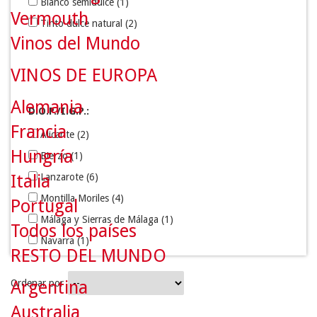
Blanco semidulce
(1)
Vermouth
Tinto dulce natural
(2)
Vinos del Mundo
VINOS DE EUROPA
Alemania
D.O.P./I.G.P.:
Francia
Alicante
(2)
Hungría
Bierzo
(1)
33.90 €
Lanzarote
(6)
Italia
Montilla Moriles
(4)
Portugal
Málaga y Sierras de Málaga
(1)
Todos los países
Navarra
(1)
RESTO DEL MUNDO
Rioja
(2)
30.51
€
Ordenar por
Rueda
(2)
Argentina
Toro
(3)
Australia