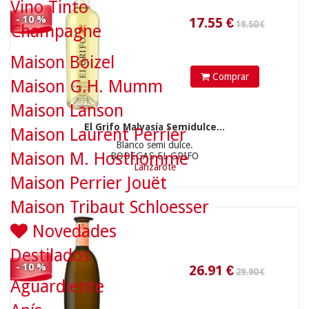
Vino Tinto
- 10 %
Champagne
Maison Boizel
Comprar
Maison G.H. Mumm
26.91
€
Maison Lanson
El Grifo Malvasía Semidulce...
Maison Laurent Perrier
Blanco semi dulce.
Maison M. Hosthomme
BODEGAS EL GRIFO
118.00 €
Lanzarote
Maison Perrier Jouët
Maison Tribaut Schloesser
Novedades
Destilados
- 10 %
Aguardiente