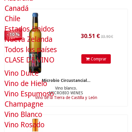
Vino de la Tierra de Castilla y León
(4)
Canadá
Chile
19.50 €
Estados Unidos
- 10 %
Nueva Zelanda
Todos los países
CLASE DE VINO
Comprar
Vino Dulce
17.55
€
Microbio Circustancial...
Vino de Hielo
Vino blanco.
Vino Espumoso
MICROBIO WINES
Vino de la Tierra de Castilla y León
Champagne
Vino Blanco
29.90 €
Vino Rosado