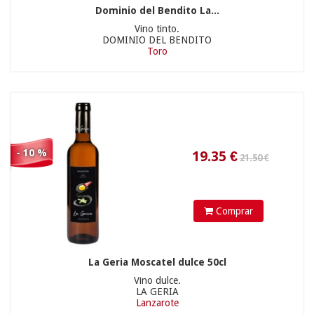
Dominio del Bendito La...
Vino tinto.
DOMINIO DEL BENDITO
Toro
21.9
€
27.90 €
- 10 %
Comprar
La Geria Moscatel dulce 50cl
Vino dulce.
24.9
€
LA GERIA
Lanzarote