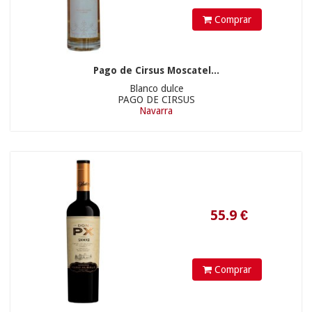
Comprar
44.01
€
7.60 €
Pago de Cirsus Moscatel...
Blanco dulce
PAGO DE CIRSUS
Navarra
11.80 €
14.49
€
Comprar