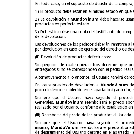
En todo caso, en el supuesto de desistir de la compra,
1) El producto debe estar en el mismo estado en que s
2) La devolución a
MundoVinum
debe hacerse usand
productos en perfecto estado.
3) Deberá incluirse una copia del justificante de com
de la devolución.
Las devoluciones de los pedidos deberán remitirse a l
por devolución en caso de ejercicio del derecho de des
(ii) Devolución de productos defectuosos:
Sin perjuicio de cualesquiera otros derechos que p
entregados si no se corresponden con el pedido realiz
Alternativamente a lo anterior, el Usuario tendrá dere
En los supuestos de devolución a
MundoVinum
de 
procedimiento establecido en el apartado (i) anterior, 
Siempre que el Usuario haya seguido el procedimi
Generales,
MundoVinum
reembolsará el precio abo
realizado por el Usuario, conforme a lo establecido en e
(iii) Reembolso del precio de los productos al Usuario:
Siempre que el Usuario haya seguido el procedim
mismas,
MundoVinum
reembolsará el precio abonado
de desistimiento del Usuario descrito en el apartado (i