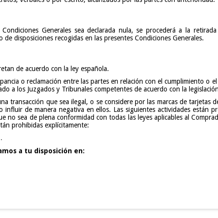
 Condiciones Generales sea declarada nula, se procederá a la retirada 
sto de disposiciones recogidas en las presentes Condiciones Generales.
retan de acuerdo con la ley española.
pancia o reclamación entre las partes en relación con el cumplimiento o e
ado a los Juzgados y Tribunales competentes de acuerdo con la legislación
 transacción que sea ilegal, o se considere por las marcas de tarjetas d
 influir de manera negativa en ellos. Las siguientes actividades están p
que no sea de plena conformidad con todas las leyes aplicables al Comprad
stán prohibidas explícitamente:
.
amos a tu disposición en: