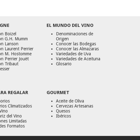
GNE
EL MUNDO DEL VINO
n Boizel
Denominaciones de
on G.H. Mumm
Origen
on Lanson
Conocer las Bodegas
n Laurent Perrier
Conocer las Almazaras
on M. Hostomme
Variedades de Uva
n Perrier Jouët
Variedades de Aceituna
on Tribaut
Glosario
esser
ARA REGALAR
GOURMET
orios
Aceite de Oliva
ios Climatizados
Cervezas Artesanas
Vino
Quesos
riz del Vino
Ibéricos
ones Limitadas
des Formatos