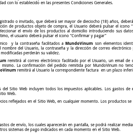
dad con lo establecido en las presentes Condiciones Generales.
gistrado o invitado, que deberá ser mayor de dieciocho (18) años, deber
ción de productos objeto de compra, el Usuario deberá pulsar el icono “
eccionar el envío de los productos al domicilio introduciendo sus datos
ltimo, el usuario deberá pulsar el icono “Confirmar y pagar”
ónico y la contraseña facilitados a
MundoVinum
son elementos identif
El nombre del Usuario, la contraseña y la dirección de correo electróni
 modificadas perderán su validez.
num
remitirá al correo electrónico facilitado por el Usuario, un email de
n del mismo. La confirmación del pedido remitida por MundoVinum no te
oVinum
remitirá al Usuario la correspondiente factura en un plazo inferi
s del Sitio Web incluyen todos los impuestos aplicables. Los gastos de
Sitio Web.
ios reflejados en el Sitio Web, en cualquier momento. Los productos se fa
stos de envío, los cuales aparecerán en pantalla, se podrá realizar media
otros sistemas de pago indicados en cada momento en el Sitio Web.