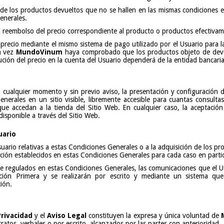
 de los productos devueltos que no se hallen en las mismas condiciones
enerales.
l reembolso del precio correspondiente al producto o productos efectiva
precio mediante el mismo sistema de pago utilizado por el Usuario para l
na vez
MundoVinum
haya comprobado que los productos objeto de devol
olución del precio en la cuenta del Usuario dependerá de la entidad bancaria
 cualquier momento y sin previo aviso, la presentación y configuración 
erales en un sitio visible, libremente accesible para cuantas consulta
ue accedan a la tienda del Sitio Web. En cualquier caso, la aceptación
disponible a través del Sitio Web.
uario
uario relativas a estas Condiciones Generales o a la adquisición de los pro
ión establecidos en estas Condiciones Generales para cada caso en partic
 regulados en estas Condiciones Generales, las comunicaciones que el U
ión Primera y se realizarán por escrito y mediante un sistema que 
ión.
Privacidad
y el
Aviso Legal
constituyen la expresa y única voluntad de
ratos, verbales o por escrito, alcanzados por las partes con anterioridad.