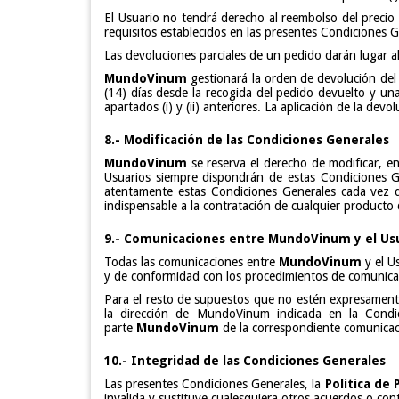
El Usuario no tendrá derecho al reembolso del precio
requisitos establecidos en las presentes Condiciones G
Las devoluciones parciales de un pedido darán lugar a
MundoVinum
gestionará la orden de devolución del 
(14) días desde la recogida del pedido devuelto y u
apartados (i) y (ii) anteriores. La aplicación de la dev
8.- Modificación de las Condiciones Generales
MundoVinum
se reserva el derecho de modificar, en
Usuarios siempre dispondrán de estas Condiciones Gen
atentamente estas Condiciones Generales cada vez q
indispensable a la contratación de cualquier producto 
9.- Comunicaciones entre MundoVinum y el Us
Todas las comunicaciones entre
MundoVinum
y el Us
y de conformidad con los procedimientos de comunicac
Para el resto de supuestos que no estén expresamente
la dirección de MundoVinum indicada en la Condic
parte
MundoVinum
de la correspondiente comunicac
10.- Integridad de las Condiciones Generales
Las presentes Condiciones Generales, la
Política de 
invalida y sustituye cualesquiera otros acuerdos o cont