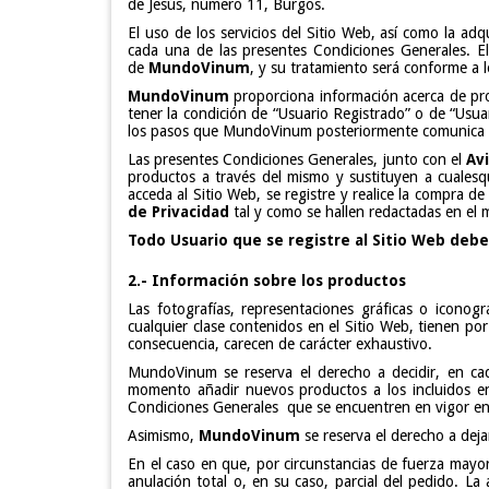
de Jesús, número 11, Burgos.
El uso de los servicios del Sitio Web, así como la ad
cada una de las presentes Condiciones Generales. El
de
MundoVinum
, y su tratamiento será conforme a l
MundoVinum
proporciona información acerca de pro
tener la condición de “Usuario Registrado” o de “Usua
los pasos que MundoVinum posteriormente comunica a 
Las presentes Condiciones Generales, junto con el
Av
productos a través del mismo y sustituyen a cualesq
acceda al Sitio Web, se registre y realice la compra 
de Privacidad
tal y como se hallen redactadas en el
Todo Usuario que se registre al Sitio Web debe
2.- Información sobre los productos
Las fotografías, representaciones gráficas o iconog
cualquier clase contenidos en el Sitio Web, tienen po
consecuencia, carecen de carácter exhaustivo.
MundoVinum se reserva el derecho a decidir, en ca
momento añadir nuevos productos a los incluidos en
Condiciones Generales que se encuentren en vigor e
Asimismo,
MundoVinum
se reserva el derecho a dejar
En el caso en que, por circunstancias de fuerza mayo
anulación total o, en su caso, parcial del pedido. La 