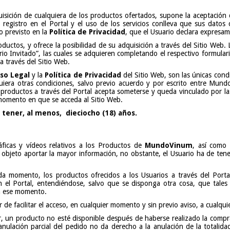
quisición de cualquiera de los productos ofertados, supone la aceptación 
 registro en el Portal y el uso de los servicios conlleva que sus datos
o previsto en la
Política de Privacidad
, que el Usuario declara expresa
ductos, y ofrece la posibilidad de su adquisición a través del Sitio Web
rio Invitado”, las cuales se adquieren completando el respectivo formular
través del Sitio Web.
iso Legal
y la
Política de Privacidad
del Sitio Web, son las únicas condi
uiera otras condiciones, salvo previo acuerdo y por escrito entre Mund
de productos a través del Portal acepta someterse y queda vinculado por l
 momento en que se acceda al Sitio Web.
 tener, al menos, dieciocho (18) años.
ráficas y vídeos relativos a los Productos de
MundoVinum
, así como 
r objeto aportar la mayor información, no obstante, el Usuario ha de ten
da momento, los productos ofrecidos a los Usuarios a través del Por
 el Portal, entendiéndose, salvo que se disponga otra cosa, que tales 
n ese momento.
 de facilitar el acceso, en cualquier momento y sin previo aviso, a cualqui
r, un producto no esté disponible después de haberse realizado la comp
anulación parcial del pedido no da derecho a la anulación de la totalidad