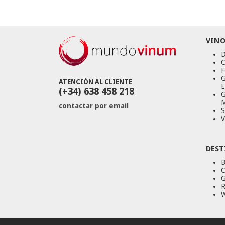
VINO
D
C
F
G
ATENCIÓN AL CLIENTE
E
(+34) 638 458 218
G
M
contactar por email
S
V
DEST
B
C
G
R
W