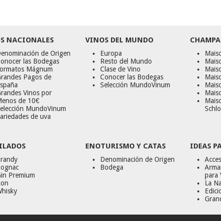
S NACIONALES
VINOS DEL MUNDO
CHAMPA
enominación de Origen
Europa
Maiso
onocer las Bodegas
Resto del Mundo
Mais
ormatos Mágnum
Clase de Vino
Mais
randes Pagos de
Conocer las Bodegas
Maiso
spaña
Selección MundoVinum
Mais
randes Vinos por
Maiso
enos de 10€
Mais
elección MundoVinum
Schlo
ariedades de uva
ILADOS
ENOTURISMO Y CATAS
IDEAS P
randy
Denominación de Origen
Acces
ognac
Bodega
Armar
in Premium
para 
on
La Na
hisky
Edici
Gran