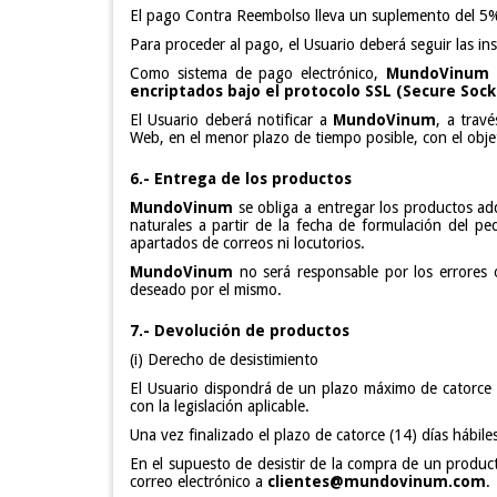
El pago Contra Reembolso lleva un suplemento del 5%
Para proceder al pago, el Usuario deberá seguir las in
Como sistema de pago electrónico,
MundoVinum
e
encriptados bajo el protocolo SSL (Secure Soc
El Usuario deberá notificar a
MundoVinum
, a trav
Web, en el menor plazo de tiempo posible, con el obj
6.- Entrega de los productos
MundoVinum
se obliga a entregar los productos adq
naturales a partir de la fecha de formulación del pe
apartados de correos ni locutorios.
MundoVinum
no será responsable por los errores o
deseado por el mismo.
7.- Devolución de productos
(i) Derecho de desistimiento
El Usuario dispondrá de un plazo máximo de catorce (
con la legislación aplicable.
Una vez finalizado el plazo de catorce (14) días hábile
En el supuesto de desistir de la compra de un produ
correo electrónico a
clientes@mundovinum.com
.