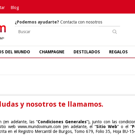
tar
Blog
¿Podemos ayudarte?
Contacta con nosotros
OS DEL MUNDO
CHAMPAGNE
DESTILADOS
REGALOS
dudas y nosotros te llamamos.
 (en adelante, las “
Condiciones Generales
”), junto con las condici
sitio web www.mundovinum.com (en adelante, el “
Sitio Web
” o el “
P
crita en el Registro Mercantil de Burgos, Tomo 679, Folio 35, Hoja BU-154