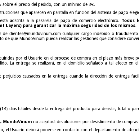
 sobre el precio del pedido, con un mínimo de 3€.
strucciones que aparecen en pantalla en función del sistema de pago elegi
stá adscrita a la pasarela de pago de comercio electrónico.
Todos l
ket Layers) para garantizar la máxima seguridad de los mismos.
és de
clientes@mundovinum.com
cualquier cargo indebido o fraudulento
eto de que MundoVinum pueda realizar las gestiones que considere conve
uiridos por el Usuario en el proceso de compra en el plazo más breve pos
dido. La entrega se realizará, en el domicilio señalado a tal efecto en 
 perjuicios causados en la entrega cuando la dirección de entrega facil
14) días hábiles desde la entrega del producto para desistir, total o pa
s,
MundoVinum
no aceptará devoluciones por desistimiento de compras
cto, el Usuario deberá ponerse en contacto con el departamento de atenc