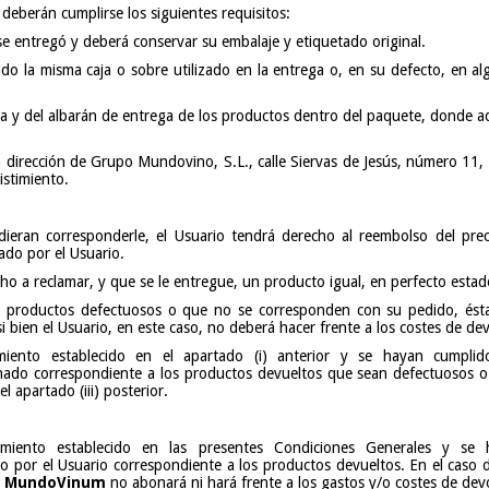
 deberán cumplirse los siguientes requisitos:
e entregó y deberá conservar su embalaje y etiquetado original.
o la misma caja o sobre utilizado en la entrega o, en su defecto, en alg
pra y del albarán de entrega de los productos dentro del paquete, donde 
a dirección de Grupo Mundovino, S.L., calle Siervas de Jesús, número 11
istimiento.
udieran corresponderle, el Usuario tendrá derecho al reembolso del pre
ado por el Usuario.
cho a reclamar, y que se le entregue, un producto igual, en perfecto estad
productos defectuosos o que no se corresponden con su pedido, ésta 
si bien el Usuario, en este caso, no deberá hacer frente a los costes de d
ento establecido en el apartado (i) anterior y se hayan cumplido
nado correspondiente a los productos devueltos que sean defectuosos 
l apartado (iii) posterior.
iento establecido en las presentes Condiciones Generales y se h
 por el Usuario correspondiente a los productos devueltos. En el caso de
)
MundoVinum
no abonará ni hará frente a los gastos y/o costes de dev