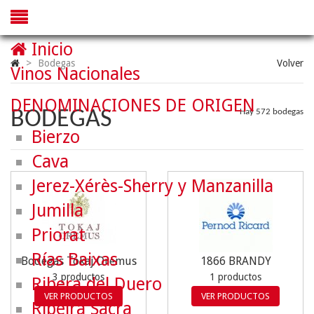
Inicio
>
Bodegas
Volver
Vinos Nacionales
DENOMINACIONES DE ORIGEN
BODEGAS
Hay 572 bodegas
Bierzo
Cava
Jerez-Xérès-Sherry y Manzanilla
Jumilla
Priorat
Rías Baixas
Bodegas Tokaj Oremus
1866 BRANDY
3 productos
1 productos
Ribera del Duero
VER PRODUCTOS
VER PRODUCTOS
Ribeira Sacra