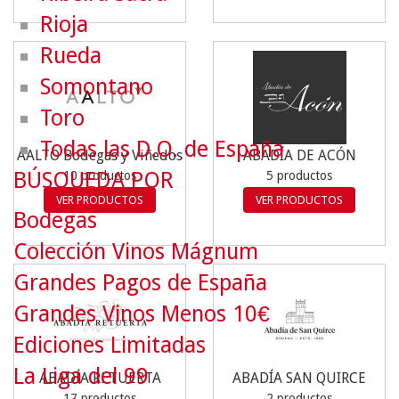
Rioja
Rueda
Somontano
Toro
Todas las D.O. de España
AALTO Bodegas y Viñedos
ABADÍA DE ACÓN
BÚSQUEDA POR
10 productos
5 productos
VER PRODUCTOS
VER PRODUCTOS
Bodegas
Colección Vinos Mágnum
Grandes Pagos de España
Grandes Vinos Menos 10€
Ediciones Limitadas
La Liga del 99
ABADÍA RETUERTA
ABADÍA SAN QUIRCE
17 productos
2 productos