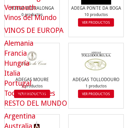
Vermouth
ADEGA PEDRALONGA
ADEGA PONTE DA BOGA
0 productos
10 productos
Vinos del Mundo
VER PRODUCTOS
VINOS DE EUROPA
Alemania
Francia
Hungría
Italia
ADEGAS MOURE
ADEGAS TOLLODOURO
Portugal
5 productos
1 productos
Todos los países
VER PRODUCTOS
VER PRODUCTOS
RESTO DEL MUNDO
Argentina
Australia