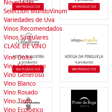
Novedades
VER PRODUCTOS
VER PRODUCTOS
Selección MundoVinum
Variedades de Uva
Vinos Recomendados
Vinos Singulares
CLASE DE VINO
Vino Dulce
ADEGA ALGUEIRA
ADEGA DA PINGUELA
6 productos
4 productos
Vino Espumoso
VER PRODUCTOS
VER PRODUCTOS
Vino Generoso
Vino Blanco
Vino Rosado
Vino Tinto
Vino Ecológico