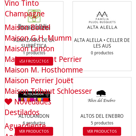
Vino Tinto
Champagne
Maison Boizel
Maison G.H. Mumm
ALMAZARAS DE LA
ALTA ALELLA • CELLER DE
SUBBÉTICA
LES AUS
Maison Lanson
1 productos
0 productos
Maison Laurent Perrier
VER PRODUCTOS
Maison M. Hosthomme
Maison Perrier Jouët
Maison Tribaut Schloesser
Novedades
Destilados
ALTOLANDON
ALTOS DEL ENEBRO
6 productos
5 productos
Aguardiente
VER PRODUCTOS
VER PRODUCTOS