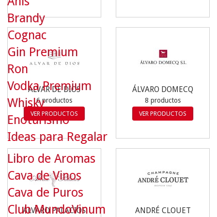
Anís
Brandy
Cognac
Gin Premium
Ron
Vodka Premium
ÁLVAR DE DIOS
ÁLVARO DOMECQ
Whisky
6 productos
8 productos
VER PRODUCTOS
VER PRODUCTOS
Enoturismo
Ideas para Regalar
Libro de Aromas
Cava de Vinos
Cava de Puros
Club MundoVinum
ÁLVARO PALACIOS
ANDRÉ CLOUET