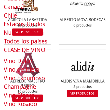
Canadá
Chile
AGRÍCOLA LABASTIDA
ALBERTO MOYA BODEGAS
Estados Unidos
13 productos
0 productos
Nueva Zelanda
VER PRODUCTOS
Todos los países
CLASE DE VINO
Vino Dulce
Vino de Hielo
Vino Espumoso
ALFREDO MAESTRO
ALIDIS VIÑA MAMBRILLA
Champagne
TEJERO
5 productos
10 productos
VER PRODUCTOS
Vino Blanco
VER PRODUCTOS
Vino Rosado