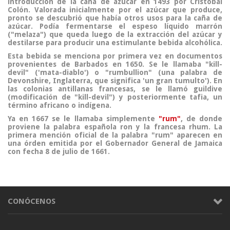
introducción de la
caña de azúcar
en 1493 por
Cristóbal
Colón
. Valorada inicialmente por el azúcar que produce,
pronto se descubrió que había otros usos para la caña de
azúcar. Podía fermentarse el espeso líquido marrón
("melaza")
que queda luego de la extracción del azúcar y
destilarse para producir una estimulante bebida alcohólica.
Esta bebida se menciona por primera vez en documentos
provenientes de
Barbados
en 1650. Se le llamaba
"kill-
devil" ('mata-diablo')
o
"rumbullion"
(una palabra de
Devonshire, Inglaterra, que significa 'un gran tumulto'). En
las colonias antillanas francesas
, se le llamó
guildive
(modificación de "kill-devil") y posteriormente tafia, un
término africano o indígena.
Ya en 1667 se le llamaba simplemente
"rum"
, de donde
proviene la palabra española ron y la francesa rhum. La
primera mención oficial de la palabra "rum" aparecen en
una órden emitida por el Gobernador General de Jamaica
con fecha 8 de julio de 1661.
CONÓCENOS