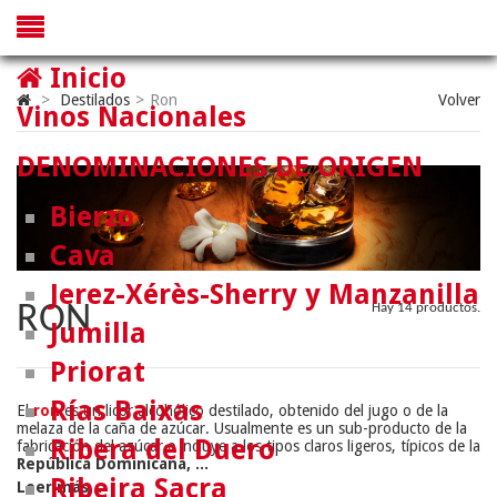
Inicio
>
Destilados
>
Ron
Volver
Vinos Nacionales
DENOMINACIONES DE ORIGEN
Bierzo
Cava
Jerez-Xérès-Sherry y Manzanilla
RON
Hay 14 productos.
Jumilla
Priorat
Rías Baixas
El
ron
es un licor alcohólico destilado, obtenido del jugo o de la
melaza de la caña de azúcar. Usualmente es un sub-producto de la
Ribera del Duero
fabricación del azúcar e incluye a los tipos claros ligeros, típicos de la
República Dominicana, ...
Ribeira Sacra
Leer más...