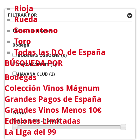
Rioja
FILTRAR POR
Rueda
Somontano
filtros habilitados:
Toro
Bodega
Todas las D.O. de España
BODEGAS OSBORNE
(6)
BÚSQUEDA POR
CASA D'ARISTI
(2)
HAVANA CLUB
(2)
Bodegas
Colección Vinos Mágnum
Grandes Pagos de España
Grandes Vinos Menos 10€
Precio
Ediciones Limitadas
Rango:
8,00€ - 350,00€
La Liga del 99