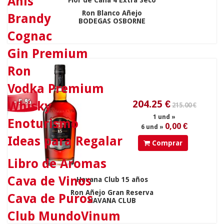
Anís
Flor de Caña 4 Extra Seco
24.90 €
Ron Blanco Añejo
Brandy
BODEGAS OSBORNE
Cognac
Gin Premium
Ron
Vodka Premium
- 5 %
Whisky
Enoturismo
23.65
€
Ideas para Regalar
Comprar
1 und »
34.90 €
0,00 €
6 und »
Libro de Aromas
Cava de Vinos
Havana Club 15 años
Ron Añejo Gran Reserva
Cava de Puros
HAVANA CLUB
Club MundoVinum