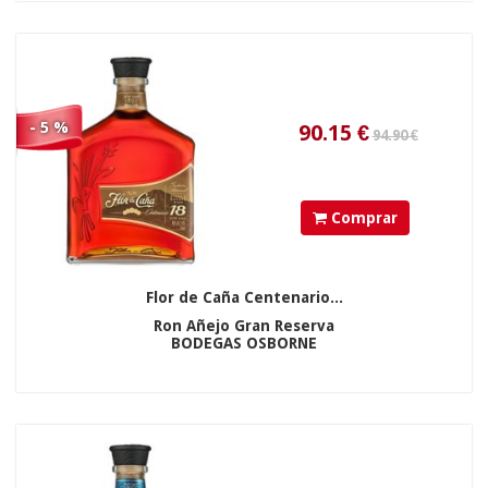
- 5 %
Comprar
Flor de Caña Centenario...
Ron Añejo Gran Reserva
47.4
€
BODEGAS OSBORNE
1 und »
0,00 €
6 und »