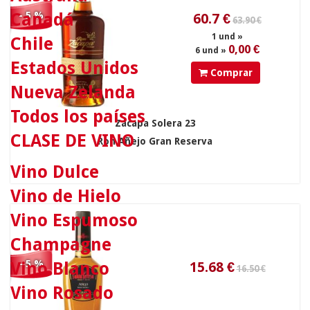
16.50 €
Canadá
- 5 %
Chile
Estados Unidos
Comprar
Nueva Zelanda
Todos los países
Zacapa Solera 23
15.68
€
CLASE DE VINO
Ron Añejo Gran Reserva
Vino Dulce
Vino de Hielo
14.50 €
Vino Espumoso
Champagne
- 5 %
Vino Blanco
Vino Rosado