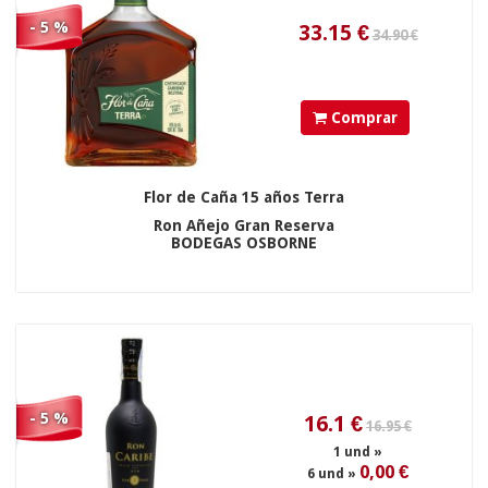
- 5 %
16.1
€
1 und »
0,00 €
6 und »
Comprar
Flor de Caña 15 años Terra
Ron Añejo Gran Reserva
BODEGAS OSBORNE
42.50 €
332.5
€
- 5 %