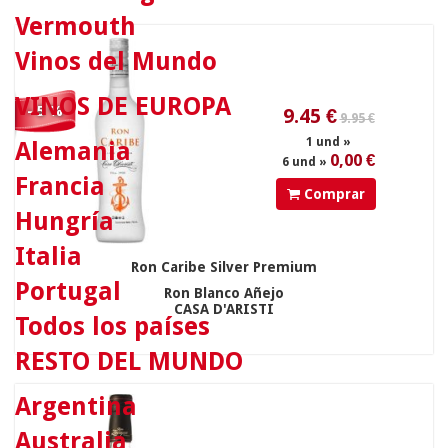
1 und »
Vermouth
0,00 €
6 und »
Vinos del Mundo
VINOS DE EUROPA
- 5 %
Alemania
63.90 €
Francia
Comprar
Hungría
Italia
Ron Caribe Silver Premium
Portugal
Ron Blanco Añejo
60.7
€
CASA D'ARISTI
Todos los países
1 und »
0,00 €
6 und »
RESTO DEL MUNDO
Argentina
Australia