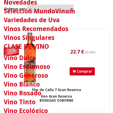
Novedades
23.90 €
Ordenar por
Selección MundoVinum
Variedades de Uva
22.7
€
Vinos Recomendados
Vinos Singulares
CLASE DE VINO
- 5 %
Vino Dulce
Vino Espumoso
Comprar
Vino Generoso
9.95 €
Vino Blanco
Flor de Caña 7 Gran Reserva
Vino Rosado
Ron Gran Reserva
Vino Tinto
BODEGAS OSBORNE
9.45
€
Vino Ecológico