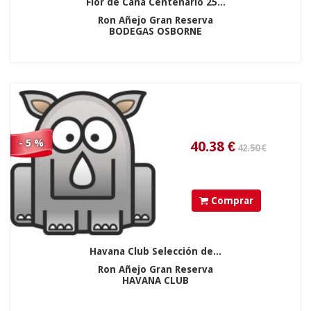
Flor de Caña Centenario 25...
Ron Añejo Gran Reserva
BODEGAS OSBORNE
90.15
€
- 5 %
Comprar
49.90 €
Havana Club Selección de...
Ron Añejo Gran Reserva
HAVANA CLUB
30.3
€