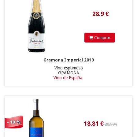
21.90 €
18.81
€
Comprar
Gramona Imperial 2019
Vino espumoso
GRAMONA
Vino de España.
42.90 €
19.71
€
- 10 %