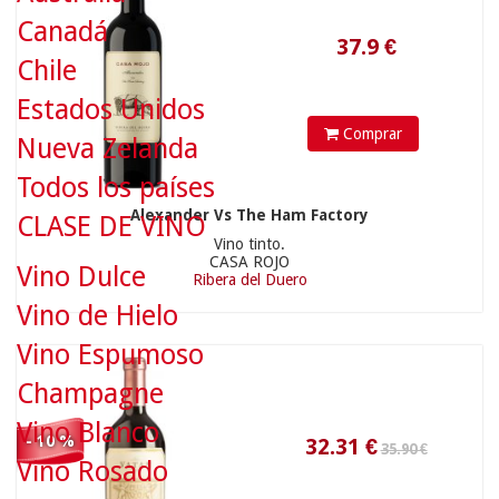
Canadá
35.90 €
Chile
Estados Unidos
Comprar
Nueva Zelanda
Todos los países
Alexander Vs The Ham Factory
CLASE DE VINO
32.31
€
Vino tinto.
CASA ROJO
Vino Dulce
Ribera del Duero
Vino de Hielo
Vino Espumoso
11.90 €
Champagne
Vino Blanco
- 10 %
Vino Rosado