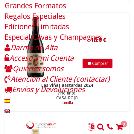
Grandes Formatos
Regalos Especiales
Ediciones Limitadas
Especial Cavas y Champagnes
Darme de Alta
28.9
€
20.90 €
Acceso a mi Cuenta
Comprar
Quiénes somos
Atención al Cliente (contactar)
Las Viñas Bastardas 2024
Envíos y Devoluciones
Vino tinto.
CASA ROJO
Jumilla
0