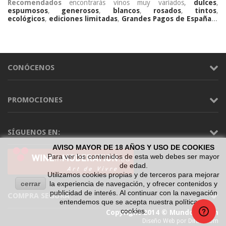
Recomendados
encontrarás vinos muy variados,
dulces
,
espumosos
,
generosos
,
blancos
,
rosados
,
tintos
,
ecológicos
,
ediciones limitadas
,
Grandes Pagos de España
...
CONÓCENOS
PROMOCIONES
SÍGUENOS EN:
AVISO MAYOR DE 18 AÑOS Y USO DE COOKIES
Para ver los contenidos de esta web debes ser mayor
de edad.
Utilizamos cookies propias y de terceros para mejorar
cerrar
la experiencia de navegación, y ofrecer contenidos y
publicidad de interés. Al continuar con la navegación
COMPRA SEGURA
entendemos que se acepta nuestra política de
cookies.
Copyright 2014 © Mundo Vinum
Diseño Web por Difadi.com