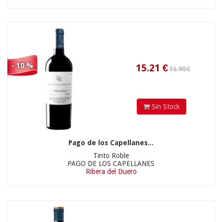
30.51
€
- 10 %
Sin Stock
Pago de los Capellanes...
Tinto Roble
43.11
€
PAGO DE LOS CAPELLANES
Ribera del Duero
81.90 €