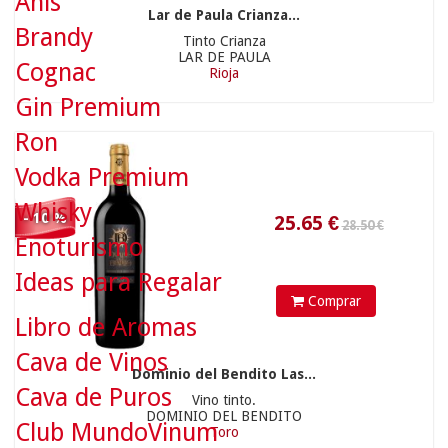
Anís
Lar de Paula Crianza...
Brandy
Tinto Crianza
LAR DE PAULA
Cognac
Rioja
Gin Premium
Ron
Vodka Premium
Whisky
- 10 %
Enoturismo
Ideas para Regalar
16.9
€
Comprar
Libro de Aromas
Cava de Vinos
Dominio del Bendito Las...
Cava de Puros
Vino tinto.
DOMINIO DEL BENDITO
Club MundoVinum
Toro