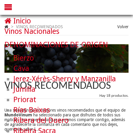
Inicio
>
VINOS RECOMENDADOS
Volver
Vinos Nacionales
DENOMINACIONES DE ORIGEN
Bierzo
Cava
Jerez-Xérès-Sherry y Manzanilla
VINOS RECOMENDADOS
Jumilla
Hay 18 productos.
Priorat
Rías Baixas
Una selección de los mejores vinos recomendados que el equipo de
MundoVinum
ha seleccionado para que disfrutes de todos sus
Ribera del Duero
matices. Una experiencia que queremos compartir contigo, además
de agradecerte la confianza en cada comentario que nos dejes,
Ribeira Sacra
queremos saber l...