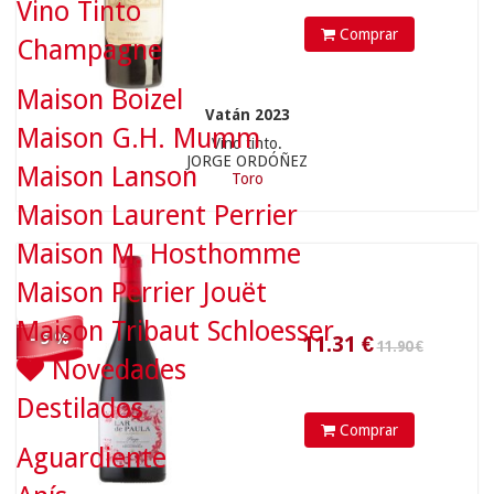
Vino Tinto
Comprar
Champagne
11.31
€
Maison Boizel
Vatán 2023
Maison G.H. Mumm
Vino tinto.
JORGE ORDÓÑEZ
Maison Lanson
Toro
28.50 €
Maison Laurent Perrier
Maison M. Hosthomme
Maison Perrier Jouët
Maison Tribaut Schloesser
- 5 %
Novedades
Destilados
Comprar
25.65
€
Aguardiente