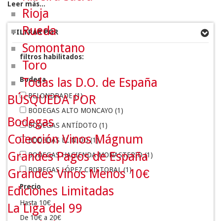
Leer más...
Rioja
Rueda
FILTRAR POR
Somontano
filtros habilitados:
Toro
Bodega
Todas las D.O. de España
BELONDRADE
(1)
BÚSQUEDA POR
BODEGAS ALTO MONCAYO
(1)
Bodegas
BODEGAS ANTÍDOTO
(1)
Colección Vinos Mágnum
BODEGAS EL NIDO
(1)
Grandes Pagos de España
BODEGAS HACIENDA MONASTERIO
(1)
BODEGAS LÓPEZ CRISTOBAL
(1)
Grandes Vinos Menos 10€
BODEGAS PROTOS
(1)
Precio
Ediciones Limitadas
BODEGAS TRIDENTE
(1)
Hasta 10€
La Liga del 99
CASA ROJO
(2)
De 10€ a 20€