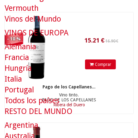
Vermouth
Vinos del Mundo
VINOS DE EUROPA
- 10 %
Alemania
Francia
Comprar
Hungría
Italia
Pago de los Capellanes...
Portugal
Vino tinto.
Todos los países
37.9
€
PAGO DE LOS CAPELLANES
Ribera del Duero
RESTO DEL MUNDO
Argentina
Australia