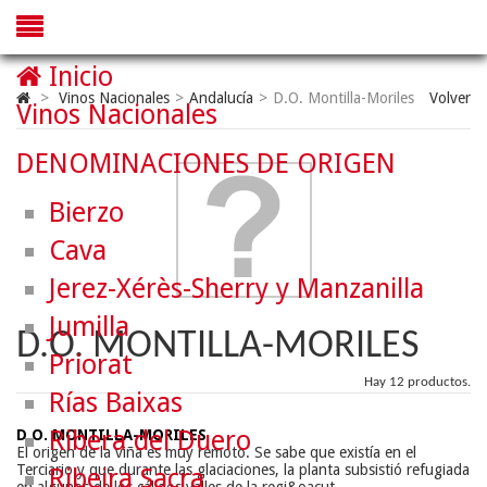
Inicio
>
Vinos Nacionales
>
Andalucía
>
D.O. Montilla-Moriles
Volver
Vinos Nacionales
DENOMINACIONES DE ORIGEN
Bierzo
Cava
Jerez-Xérès-Sherry y Manzanilla
Jumilla
D.O. MONTILLA-MORILES
Priorat
Hay 12 productos.
Rías Baixas
Ribera del Duero
D.O. MONTILLA-MORILES
El origen de la viña es muy remoto. Se sabe que existía en el
Terciario y que durante las glaciaciones, la planta subsistió refugiada
Ribeira Sacra