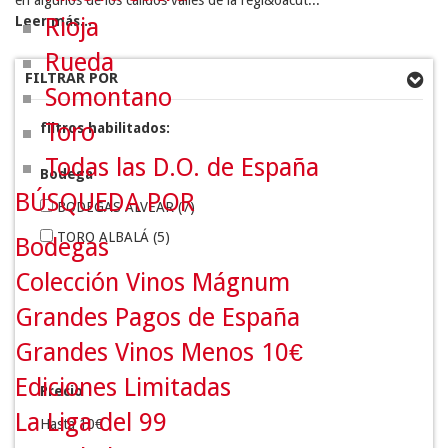
en algunos de los cálidos valles de la regi&oacut...
Leer más...
Rioja
Rueda
FILTRAR POR
Somontano
Toro
filtros habilitados:
Todas las D.O. de España
Bodega
BÚSQUEDA POR
BODEGAS ALVEAR
(7)
TORO ALBALÁ
(5)
Bodegas
Colección Vinos Mágnum
Grandes Pagos de España
Grandes Vinos Menos 10€
Ediciones Limitadas
Precio
La Liga del 99
Hasta 10€