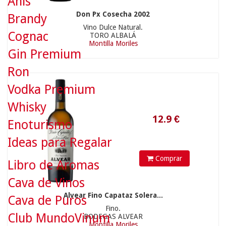
Anís
Don Px Cosecha 2002
Brandy
Vino Dulce Natural.
Cognac
TORO ALBALÁ
Montilla Moriles
Gin Premium
Ron
Vodka Premium
Whisky
Enoturismo
Ideas para Regalar
12.9
€
Comprar
Libro de Aromas
Cava de Vinos
Alvear Fino Capataz Solera...
Cava de Puros
Fino.
Club MundoVinum
BODEGAS ALVEAR
Montilla Moriles