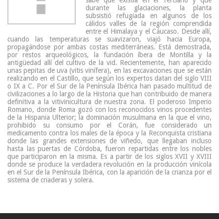
sabe que existía en el Terciario y que
durante las glaciaciones, la planta
subsistió refugiada en algunos de los
cálidos valles de la región comprendida
entre el Himalaya y el Cáucaso. Desde allí,
cuando las temperaturas se suavizaron, viajó hacia Europa,
propagándose por ambas costas mediterráneas. Está demostrada,
por restos arqueológicos, la fundación íbera de Montilla y la
antigüedad allí del cultivo de la vid. Recientemente, han aparecido
unas pepitas de uva (vitis vinífera), en las excavaciones que se están
realizando en el Castillo, que según los expertos datan del siglo VIII
o IX a C. Por el Sur de la Península Ibérica han pasado multitud de
civilizaciones a lo largo de la Historia que han contribuido de manera
definitiva a la vitivinicultura de nuestra zona. El poderoso Imperio
Romano, donde Roma gozó con los reconocidos vinos procedentes
de la Hispania Ulterior; la dominación musulmana en la que el vino,
prohibido su consumo por el Corán, fue considerado un
medicamento contra los males de la época y la Reconquista cristiana
donde las grandes extensiones de viñedo, que llegaban incluso
hasta las puertas de Córdoba, fueron repartidas entre los nobles
que participaron en la misma. Es a partir de los siglos XVII y XVIII
donde se produce la verdadera revolución en la producción vinícola
en el Sur de la Península Ibérica, con la aparición de la crianza por el
sistema de criaderas y solera.