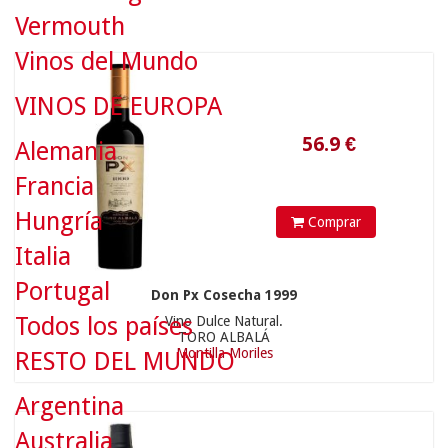
56.9
€
Vermouth
Vinos del Mundo
VINOS DE EUROPA
Alemania
Francia
Hungría
Comprar
Italia
Portugal
Don Px Cosecha 1999
Todos los países
Vino Dulce Natural.
12.9
€
TORO ALBALÁ
Montilla Moriles
RESTO DEL MUNDO
Argentina
Australia