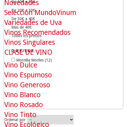
Novedades
De 10€ a 20€
De 20€ a 30€
Selección MundoVinum
De 30€ a 40€
Variedades de Uva
Más de 40€
Vinos Recomendados
Todos los precios
Vinos Singulares
CLASE DE VINO
D.O.P./I.G.P.:
Montilla Moriles
(12)
Vino Dulce
Vino Espumoso
Vino Generoso
Vino Blanco
Vino Rosado
Vino Tinto
Ordenar por
Vino Ecológico