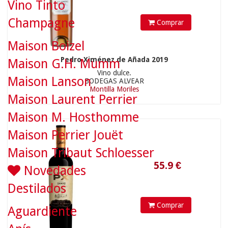
Vino Tinto
Champagne
Comprar
Maison Boizel
55.9
€
Pedro Ximénez de Añada 2019
Maison G.H. Mumm
Vino dulce.
Maison Lanson
BODEGAS ALVEAR
Montilla Moriles
Maison Laurent Perrier
Maison M. Hosthomme
Maison Perrier Jouët
Maison Tribaut Schloesser
Novedades
Destilados
Comprar
Aguardiente
12.9
€