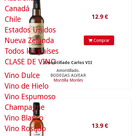
Canadá
Chile
Estados Unidos
Nueva Zelanda
Comprar
Todos los países
CLASE DE VINO
Amontillado Carlos VII
13.9
€
Amontillado.
Vino Dulce
BODEGAS ALVEAR
Montilla Moriles
Vino de Hielo
Vino Espumoso
Champagne
Vino Blanco
Vino Rosado