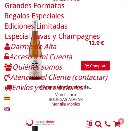
Grandes Formatos
Regalos Especiales
Ediciones Limitadas
Especial Cavas y Champagnes
Darme de Alta
21.9
€
Acceso a mi Cuenta
Quiénes somos
Comprar
Atención al Cliente (contactar)
Envíos y Devoluciones
Alvear 3 Miradas Vino de...
Vino blanco
BODEGAS ALVEAR
Montilla Moriles
0