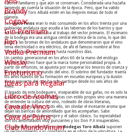
Anís
valores familiares y que aún se conservan. Considerada una hazaña
teniendo en cuenta la situación de la época. Pero, que ha valido
Brandy
para que los Toro Albalá estén en las mejores mesas de todo el
planeta.
Cognac
Los
vinos finos
eran lo más consumido en los años treinta por una
población andaluza que acudía a las tabernas de los barrios y que
Gin Premium
en su mayoría se dedicaba al trabajo del sector primario. El escenario
de la bodega era una antigua central eléctrica de la zona, lo que dió
Ron
juego a las bromas de los andaluces que denominaron que el vino
tenía electricidad o era eléctrico, de ahí el famoso nombre al fino
Vodka Premium
“Eléctrico” que aún conserva hasta nuestros días.
Un cambio generacional en los años 60 de la mano del enólogo
Whisky
Antonio Sánchez hace que la marca tome personalidad propia. A
partir de entonces, se apuesta por recuperar los tesoros de crianza y
Enoturismo
las tradiciones en el mundo del vino. El sobrino del fundador traería
los aires nuevos de su formación en escuelas europeas y la ilusión
de un proyecto del que ha sido partícipe desde los seis años de
Ideas para Regalar
edad.
El legado de este bodeguero, inseparable de sus gafas, no es solo la
Libro de Aromas
creación de unas joyas enológicas con estilo propio sino una manera
de entender la cultura del vino, rodeado de obras literarias,
Cava de Vinos
arqueología o pintura. Todo ello, sin olvidar el incesante aroma que
dejan las barricas de amontillado que les acompañan. Sabe
Cava de Puros
mantener la calidad de siempre y el sabor clásico. Su especialidad
son los amontillados muy punzantes y los Don P.X insuperables.
Club MundoVinum
Los galardones obtenidos en las
Bodegas Toro Albalá
suponen
un reconocimiento a su constancia en el oficio de la viticultura. La