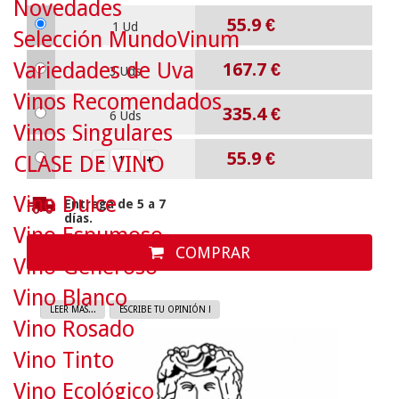
Novedades
55.9
€
1 Ud
Selección MundoVinum
Variedades de Uva
167.7
€
3 Uds
Vinos Recomendados
335.4
€
6 Uds
Vinos Singulares
55.9
€
CLASE DE VINO
Vino Dulce
Entrega de 5 a 7
días.
Vino Espumoso
COMPRAR
Vino Generoso
Vino Blanco
LEER MAS...
ESCRIBE TU OPINIÓN !
Vino Rosado
Vino Tinto
Vino Ecológico