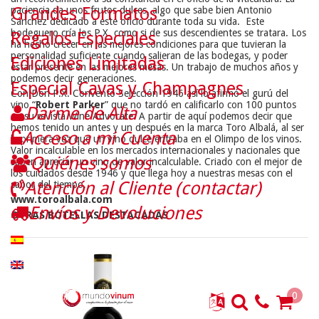
Grandes Formatos
paciencia da unos frutos dulces, algo que sabe bien Antonio
Sánchez dedicado a este oficio durante toda su vida. Este
bodeguero cría los P.X. como si de sus descendientes se tratara. Los
Regalos Especiales
ha hecho crecer en las mejores condiciones para que tuvieran la
personalidad suficiente cuando salieran de las bodegas, y poder
Ediciones Limitadas
estar presente en las mejores mesas. Un trabajo de muchos años y
podemos decir generaciones.
Especial Cavas y Champagnes
Con Don P.X. Convento Selección 1946 así lo afirmó el gurú del
vino “
Robert Parker
” que no tardó en calificarlo con 100 puntos
Darme de Alta
en su revista Wine Advocate. A partir de aquí podemos decir que
hemos tenido un antes y un después en la marca Toro Albalá, al ser
Acceso a mi Cuenta
la primera vez que un vino dulce entraba en el Olimpo de los vinos.
Valor incalculable en los mercados internacionales y nacionales que
Quiénes somos
saben apreciar un vino de valor incalculable. Criado con el mejor de
los cuidados desde 1946 y que llega hoy a nuestras mesas con el
Atención al Cliente (contactar)
sabor del tiempo.
www.toroalbala.com
Envíos y Devoluciones
OTRAS BOTELLAS DESTACADAS
0