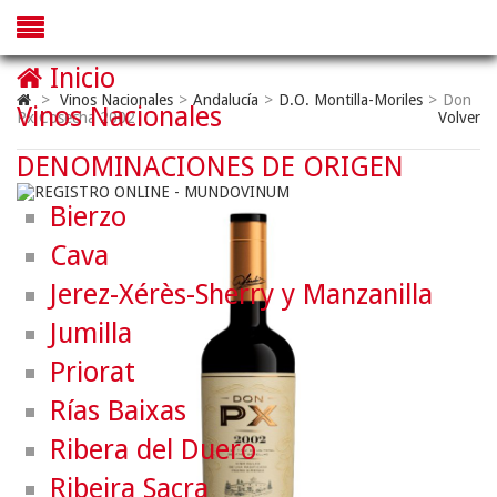
Inicio
>
Vinos Nacionales
>
Andalucía
>
D.O. Montilla-Moriles
>
Don
Vinos Nacionales
Px Cosecha 2002
Volver
DENOMINACIONES DE ORIGEN
Bierzo
Cava
Jerez-Xérès-Sherry y Manzanilla
Jumilla
Priorat
Rías Baixas
Ribera del Duero
Ribeira Sacra