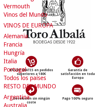
Vermouth
Vinos del Mundo
VINOS DE EUROPA
Alemania
Francia
Hungría
Italia
Portugal
ENVÍO GRATIS en pedidos
Garantía de
superiores a 180€
satisfacción en toda
Todos los países
Europa
RESTO DEL MUNDO
Argentina
Devolución sin ningún
Pago 100% seguro
coste
Australia