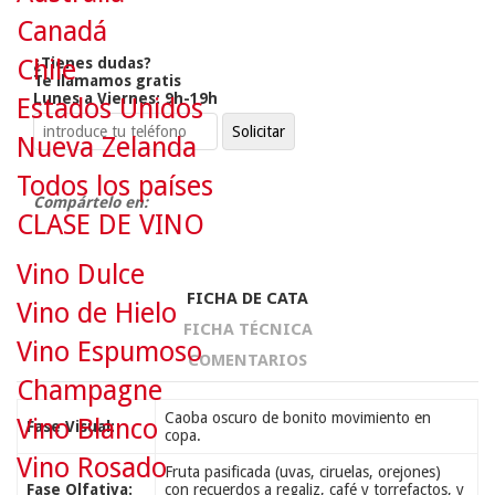
Canadá
¿Tienes dudas?
Chile
Te llamamos gratis
Lunes a Viernes: 9h-19h
Estados Unidos
Nueva Zelanda
Todos los países
Compártelo en:
CLASE DE VINO
Vino Dulce
FICHA DE CATA
Vino de Hielo
FICHA TÉCNICA
Vino Espumoso
COMENTARIOS
Champagne
Caoba oscuro de bonito movimiento en
Vino Blanco
Fase Visual:
copa.
Vino Rosado
Fruta pasificada (uvas, ciruelas, orejones)
Fase Olfativa:
con recuerdos a regaliz, café y torrefactos, y