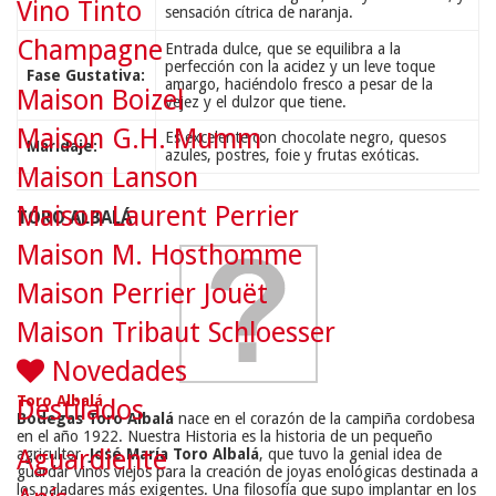
Vino Tinto
sensación cítrica de naranja.
Champagne
Entrada dulce, que se equilibra a la
perfección con la acidez y un leve toque
Fase Gustativa:
amargo, haciéndolo fresco a pesar de la
Maison Boizel
vejez y el dulzor que tiene.
Maison G.H. Mumm
Es excelente con chocolate negro, quesos
Maridaje:
azules, postres, foie y frutas exóticas.
Maison Lanson
Maison Laurent Perrier
TORO ALBALÁ
Maison M. Hosthomme
Maison Perrier Jouët
Maison Tribaut Schloesser
Novedades
Toro Albalá
Destilados
Bodegas Toro Albalá
nace en el corazón de la campiña cordobesa
en el año 1922. Nuestra Historia es la historia de un pequeño
Aguardiente
agricultor,
José María Toro Albalá
, que tuvo la genial idea de
guardar vinos viejos para la creación de joyas enológicas destinada a
los paladares más exigentes. Una filosofía que supo implantar en los