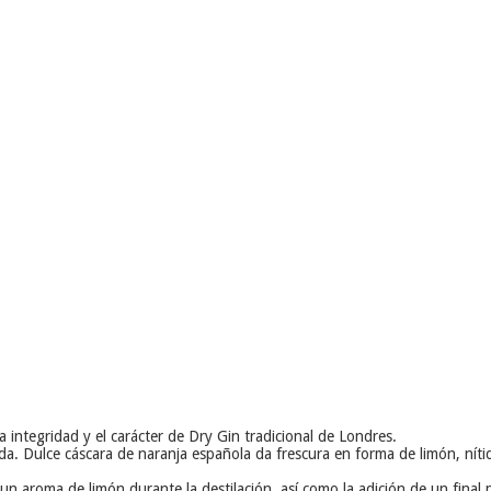
 integridad y el carácter de Dry Gin tradicional de Londres.
da. Dulce cáscara de naranja española da frescura en forma de limón, nítid
ra un aroma de limón durante la destilación, así como la adición de un fi