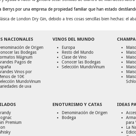
ara Berrys por una empresa de propiedad familiar que han estado destila
ásica de London Dry Gin, debido a tres cosas sencillas bien hechas: el ab
S NACIONALES
VINOS DEL MUNDO
CHAMPA
enominación de Origen
Europa
Maiso
onocer las Bodegas
Resto del Mundo
Mais
ormatos Mágnum
Clase de Vino
Mais
randes Pagos de
Conocer las Bodegas
Maiso
spaña
Selección MundoVinum
Mais
randes Vinos por
Maiso
enos de 10€
Mais
elección MundoVinum
Schlo
ariedades de uva
ILADOS
ENOTURISMO Y CATAS
IDEAS P
randy
Denominación de Origen
Acces
ognac
Bodega
Armar
in Premium
para 
on
La Na
hisky
Edici