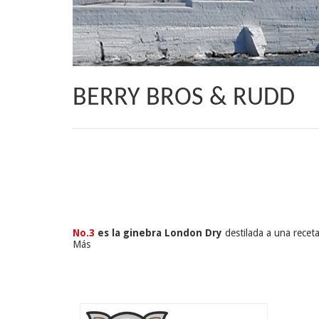
BERRY BROS & RUDD
No.3
 es la ginebra London Dry
 destilada a una recet
Más
30.95 €
29.4
€