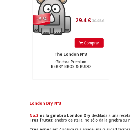
- 5 %
Comprar
The London Nº3
Ginebra Premium
BERRY BROS & RUDD
London Dry Nº3
No.3
 es la ginebra London Dry
 destilada a una recet
Tres frutas:
 enebro de Italia, no sólo da la ginebra su
Tres especias:
 Angélica raíz añade una cualidad terros