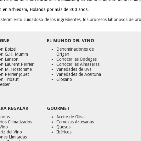
ndo en Schiedam, Holanda por más de 300 años.
astecimiento cuidadoso de los ingredientes, los procesos laboriosos de pro
GNE
EL MUNDO DEL VINO
n Boizel
Denominaciones de
on G.H. Mumm
Origen
on Lanson
Conocer las Bodegas
n Laurent Perrier
Conocer las Almazaras
on M. Hostomme
Variedades de Uva
n Perrier Jouët
Variedades de Aceituna
on Tribaut
Glosario
esser
ARA REGALAR
GOURMET
orios
Aceite de Oliva
ios Climatizados
Cervezas Artesanas
Vino
Quesos
riz del Vino
Ibéricos
ones Limitadas