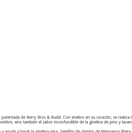
a patentada de Berry Bros & Rudd. Con enebro en su corazón, se realiza la
 nombre, sino también el sabor inconfundible de la ginebra de pino y lavan
a y ayuda a hacer la ginebra seca. Semillas de cilantro de Marruecos libe