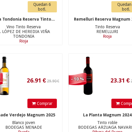
26.91
€
23.31
€
Quedan 6
Quedan
botl.
botl.
a Tondonia Reserva Tinto...
Remelluri Reserva Magnum 
225.00 €
92.90 €
Vino Tinto Reserva
Tinto Reserva
. LÓPEZ DE HEREDIA VIÑA
REMELLURI
TONDONIA
Rioja
Rioja
%
- 10 %
15.90 €
202.5
€
83.61
€
Comprar
Compr
ade Verdejo Magnum 2025
La Planta Magnum 2024
Blanco joven
Tinto roble
BODEGAS MENADE
BODEGAS ARZUAGA NAVAR