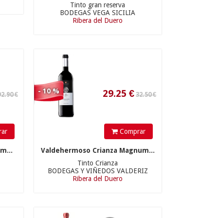
Tinto gran reserva
BODEGAS VEGA SICILIA
Ribera del Duero
195.00 €
35.01
€
- 10 %
ar
Comprar
m...
Valdehermoso Crianza Magnum...
Tinto Crianza
BODEGAS Y VIÑEDOS VALDERIZ
Ribera del Duero
29.90 €