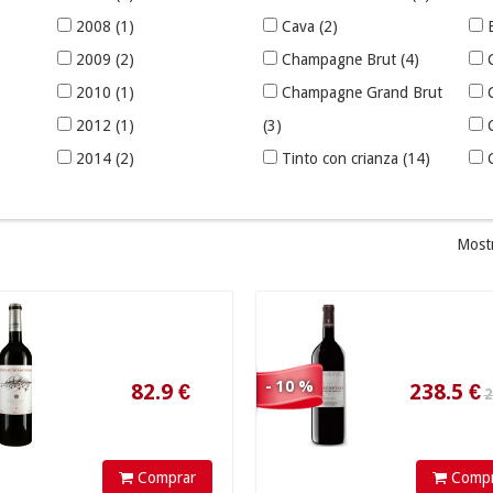
2008
(1)
Cava
(2)
2009
(2)
Champagne Brut
(4)
2010
(1)
Champagne Grand Brut
2012
(1)
(3)
265.00 €
2014
(2)
Tinto con crianza
(14)
Tinto crianza
(4)
Tinto gran reserva
(3)
Most
Tinto reserva
(6)
82.9
€
238.5
€
Tinto roble
(2)
- 10 %
Comprar
Compr
48.90 €
68.50 €