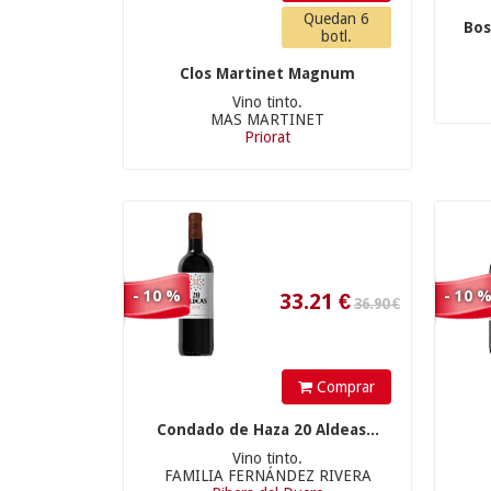
Quedan 6
Bo
BODEGA Y VIÑEDOS
botl.
MARTÍN BERDUGO
(1)
Clos Martinet Magnum
BODEGA Y VIÑEDOS
Vino tinto.
MAS MARTINET
MILÉNICO
(2)
Priorat
33.21
€
BODEGAS ALTO
MONCAYO
(1)
BODEGAS ALTÚN
(1)
BODEGAS ANTÍDOTO
(2)
65.90 €
- 10 %
- 10 
BODEGAS ARZUAGA
NAVARRO
(4)
Comprar
BODEGAS BAIGORRI
(2)
Condado de Haza 20 Aldeas...
BODEGAS CAMPO
Vino tinto.
59.31
€
FAMILIA FERNÁNDEZ RIVERA
VIEJO
(3)