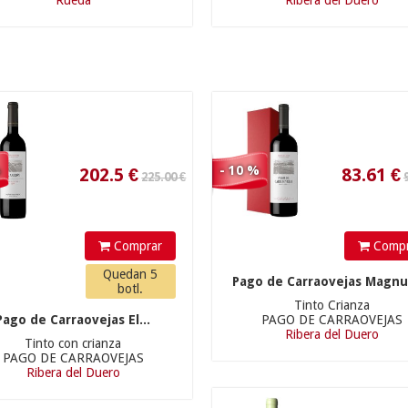
Rueda
Ribera del Duero
280.00 €
64.90 €
15.11
€
%
- 10 %
Comprar
Compr
Quedan 5
Pago de Carraovejas Magnu
botl.
Tinto Crianza
Pago de Carraovejas El...
PAGO DE CARRAOVEJAS
Ribera del Duero
Tinto con crianza
PAGO DE CARRAOVEJAS
Ribera del Duero
74.90 €
87.90 €