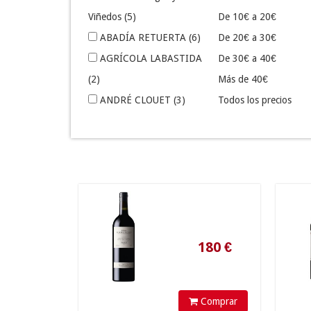
Viñedos
(5)
De 10€ a 20€
ABADÍA RETUERTA
(6)
De 20€ a 30€
AGRÍCOLA LABASTIDA
De 30€ a 40€
(2)
Más de 40€
ANDRÉ CLOUET
(3)
Todos los precios
ASTRALES
(1)
BARCOLOBO
(1)
BELONDRADE
(1)
180
€
BODEGA CARLOS
MORO
(2)
BODEGA CONTADOR
(1)
BODEGA ELÍAS MORA
(3)
Comprar
BODEGA WALTRAUD
(1)
36.90 €