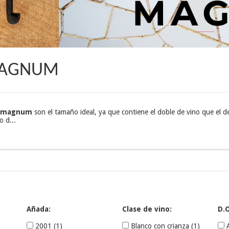
 MAGNUM
 magnum
son el tamaño ideal, ya que contiene el doble de vino que el 
o d...
Añada:
Clase de vino:
D.O
2001
(1)
Blanco con crianza
(1)