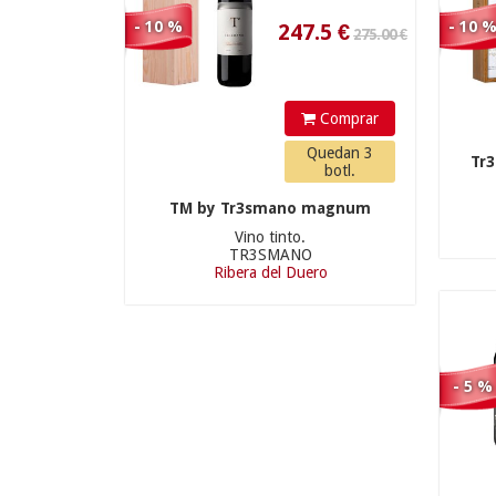
BODEGAS HERMANOS
- 10 %
- 10 
PÉREZ PASCUAS
(3)
BODEGAS HERMANOS
SASTRE
(1)
Comprar
BODEGAS LA HORRA
Quedan 3
Tr
(2)
botl.
BODEGAS LEDA
(2)
TM by Tr3smano magnum
BODEGAS LERMA
(2)
44.90 €
Vino tinto.
TR3SMANO
BODEGAS LÓPEZ
Ribera del Duero
CRISTOBAL
(2)
BODEGAS MANZANOS
(2)
- 5 %
BODEGAS
MATARROMERA
(2)
BODEGAS MAURO
(2)