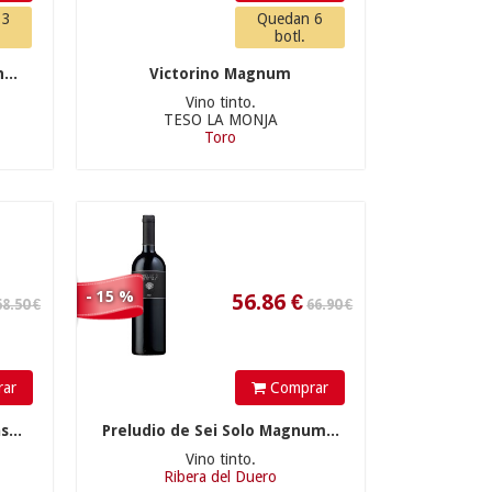
 3
Quedan 6
Rueda
(4)
botl.
Rías Baixas
(1)
...
Victorino Magnum
Toro
(8)
Vino tinto.
TESO LA MONJA
Valdeorras
(3)
Toro
56.86
€
Valencia
(1)
VC Sierra de Salamanca
Vino de la Tierra de
tilla y León
(15)
69.90 €
- 15 %
Vino de Pago Florentino
ar
Comprar
Vinos de Madrid
(1)
...
Preludio de Sei Solo Magnum...
Vino tinto.
62.91
€
Ribera del Duero