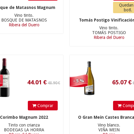
Quedan
sque de Matasnos Magnum
botl.
Vino tinto.
BOSQUE DE MATASNOS
Tomás Postigo Vinificación
Ribera del Duero
Vino tinto.
TOMÁS POSTIGO
Ribera del Duero
44.01
€
65.07
€
(3)
Cas
27.90 €
105.00 €
%
- 5 %
(2)
Comprar
Compr
Corimbo Magnum 2022
O Gran Meín Castes Brancas
Tinto con crianza
Vino blanco.
25.11
€
94.5
€
BODEGAS LA HORRA
VIÑA MEIN