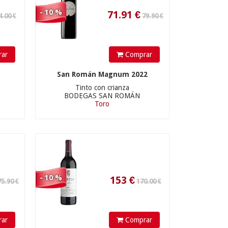
- 10 %
ar
Comprar
153
€
San Román Magnum 2022
Tinto con crianza
BODEGAS SAN ROMÁN
Toro
1,180.00 €
- 10 %
ar
Comprar