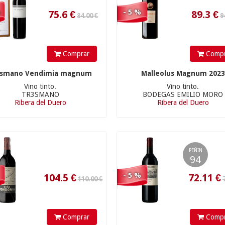
%
- 5 %
Comprar
Compr
104.5
€
72.11
€
3smano Vendimia magnum
Malleolus Magnum 2023
Vino tinto.
Vino tinto.
TR3SMANO
BODEGAS EMILIO MORO
Ribera del Duero
Ribera del Duero
29.90 €
25.90 €
PEÑIN
94
- 5 %
Comprar
Compr