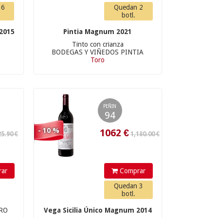
1062
€
 6
Quedan 2
botl.
2015
Pintia Magnum 2021
32.50 €
Tinto con crianza
BODEGAS Y VIÑEDOS PINTIA
Toro
PEÑIN
94
- 10 %
38.90 €
29.25
€
ar
Comprar
Quedan 3
botl.
RO
Vega Sicilia Único Magnum 2014