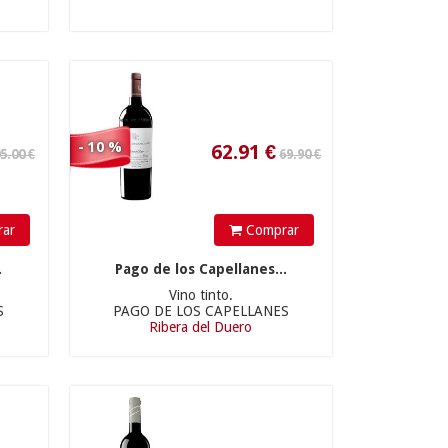
79.90 €
- 10 %
ar
Comprar
71.91
€
.
Pago de los Capellanes...
Vino tinto.
S
PAGO DE LOS CAPELLANES
Ribera del Duero
170.00 €