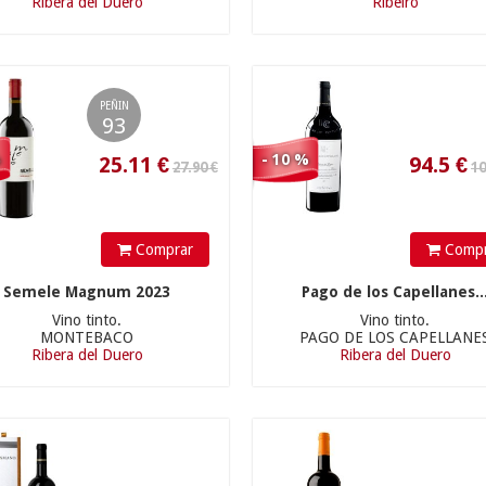
Ribera del Duero
Ribeiro
84.00 €
94.00 €
PEÑIN
93
%
- 10 %
Comprar
Compr
75.6
€
89.3
€
Semele Magnum 2023
Pago de los Capellanes..
Vino tinto.
Vino tinto.
MONTEBACO
PAGO DE LOS CAPELLANE
Ribera del Duero
Ribera del Duero
110.00 €
75.90 €