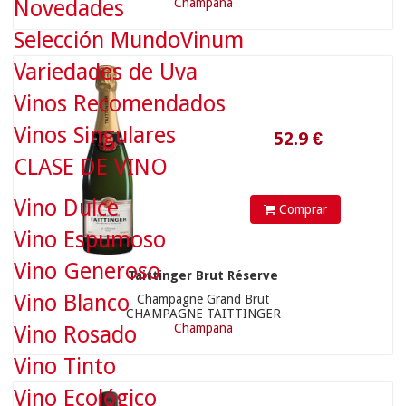
Champaña
Novedades
Selección MundoVinum
52.9
€
Variedades de Uva
Vinos Recomendados
Vinos Singulares
CLASE DE VINO
Vino Dulce
Comprar
Vino Espumoso
Vino Generoso
Taittinger Brut Réserve
Vino Blanco
Champagne Grand Brut
CHAMPAGNE TAITTINGER
Champaña
Vino Rosado
65.9
€
Vino Tinto
Vino Ecológico