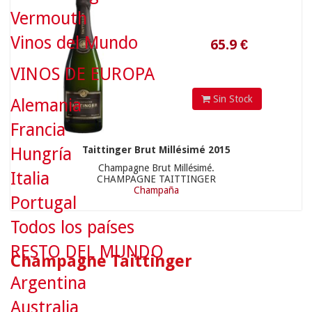
Vermouth
Vinos del Mundo
VINOS DE EUROPA
Sin Stock
Alemania
Francia
Taittinger Brut Millésimé 2015
Hungría
Champagne Brut Millésimé.
Italia
CHAMPAGNE TAITTINGER
Champaña
Portugal
Todos los países
RESTO DEL MUNDO
Champagne Taittinger
Argentina
Australia