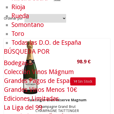
Rioja
Rueda
Ordenar por
Somontano
Toro
Todas las D.O. de España
98.9
€
BÚSQUEDA POR
Bodegas
Colección Vinos Mágnum
Grandes Pagos de España
Sin Stock
Grandes Vinos Menos 10€
Ediciones Limitadas
Taittinger Brut Réserve Magnum
La Liga del 99
Champagne Grand Brut
CHAMPAGNE TAITTINGER