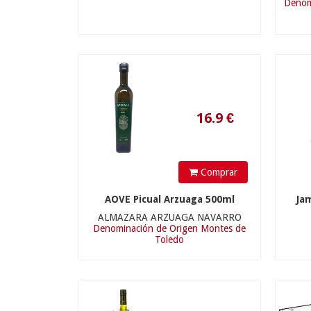
Denom
PRADA A TOPE
(1
16.9
€
Comprar
AOVE Picual Arzuaga 500ml
Ja
ALMAZARA ARZUAGA NAVARRO
13.5
€
Denominación de Origen Montes de
Toledo