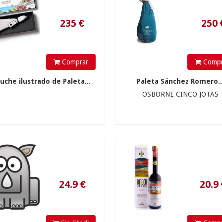
Comprar
Compr
uche ilustrado de Paleta...
Paleta Sánchez Romero..
24.9
€
20.9
€
OSBORNE CINCO JOTAS