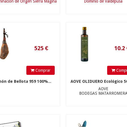
inación de Origen Sierra Mágina
Dominio de Valdepusa
)
525
€
10.2
€
Comprar
Compr
món de Bellota 959 100%...
AOVE OLIDUERO Ecológico 5
AOVE
235
€
250
€
BODEGAS MATARROMER