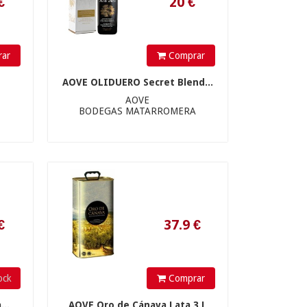
37.9
€
ar
Comprar
AOVE OLIDUERO Secret Blend...
AOVE
BODEGAS MATARROMERA
16.9
€
ock
Comprar
...
AOVE Oro de Cánava Lata 3 L