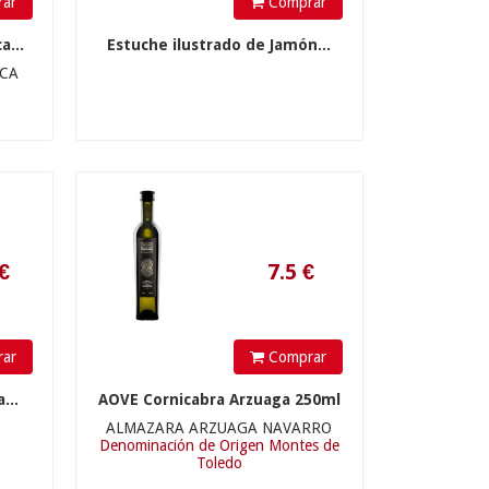
ar
Comprar
7.5
€
a...
Estuche ilustrado de Jamón...
ICA
725
€
ar
Comprar
...
AOVE Cornicabra Arzuaga 250ml
ALMAZARA ARZUAGA NAVARRO
Denominación de Origen Montes de
Toledo