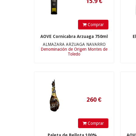
260
€
Comprar
AOVE Cornicabra Arzuaga 750ml
E
ALMAZARA ARZUAGA NAVARRO
Denominación de Origen Montes de
Toledo
8.5
€
Comprar
Paleta de Bellota 100%...
AOVE