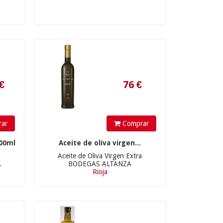
76
€
ar
Comprar
00ml
Aceite de oliva virgen...
Aceite de Oliva Virgen Extra
30
€
A
BODEGAS ALTANZA
Rioja