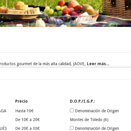
roductos gourmet de la más alta calidad, (
AOVE
,
Leer más...
Precio
D.O.P./I.G.P.:
AGA
Hasta 10€
Denominación de Origen
De 10€ a 20€
Montes de Toledo
(6)
UÉS
De 20€ a 30€
Denominación de Origen