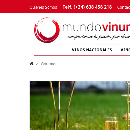
Telf. (+34) 638 458 218
Quienes Somos
Contac
VINOS NACIONALES
VIN
>
Gourmet