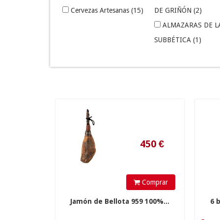
Cervezas Artesanas
(15)
DE GRIÑÓN
(2)
ALMAZARAS DE L
SUBBÉTICA
(1)
BODEGAS ALTAN
BODEGAS
MATARROMERA
(3)
450
€
BODEGAS OSTAT
BODEGAS RODA
(
CASTILLO DE CA
(5)
CONDE DE ARGUI
(2)
Comprar
EL SEQUÉ
(1)
Jamón de Bellota 959 100%...
6 
OSBORNE CINCO 
(5)