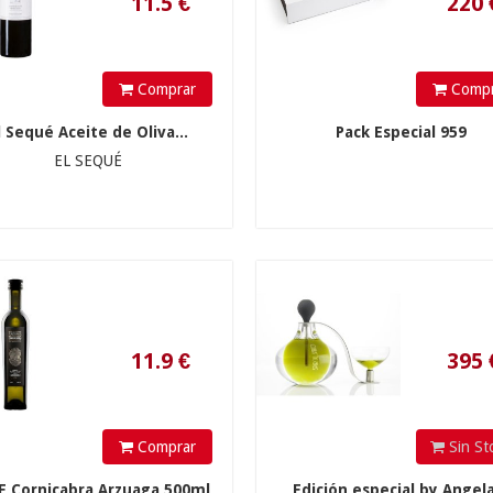
11.9
€
395
€
Comprar
Compr
l Sequé Aceite de Oliva...
Pack Especial 959
EL SEQUÉ
19
€
9.9
€
1 und »
0,00 €
6 und »
Comprar
Sin St
 Cornicabra Arzuaga 500ml
Edición especial by Angela