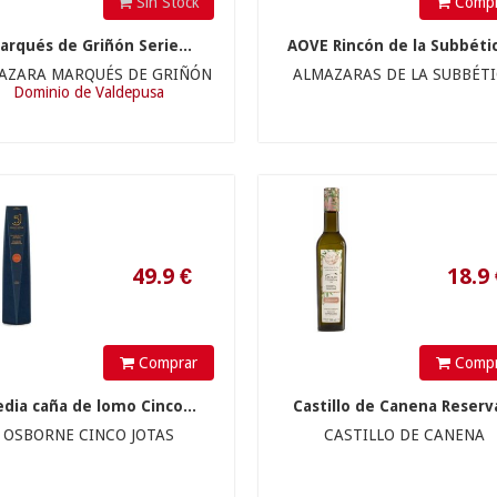
Sin Stock
Compr
49.9
€
18.9
€
arqués de Griñón Serie...
AOVE Rincón de la Subbétic
AZARA MARQUÉS DE GRIÑÓN
ALMAZARAS DE LA SUBBÉT
Dominio de Valdepusa
315
€
15.5
€
Comprar
Compr
dia caña de lomo Cinco...
Castillo de Canena Reserva
OSBORNE CINCO JOTAS
CASTILLO DE CANENA