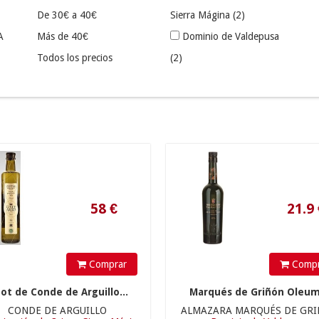
De 30€ a 40€
Sierra Mágina
(2)
A
Más de 40€
Dominio de Valdepusa
Todos los precios
(2)
ZA
(2)
Rioja
(1)
58
€
21.9
€
U
(1)
1)
NENA
LLO
Comprar
Compr
bot de Conde de Arguillo...
Marqués de Griñón Oleum.
JOTAS
CONDE DE ARGUILLO
ALMAZARA MARQUÉS DE GR