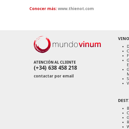
Conocer más:
www.thienot.com
VINO
D
C
F
G
ATENCIÓN AL CLIENTE
E
(+34) 638 458 218
G
M
contactar por email
S
V
DEST
B
C
G
R
W