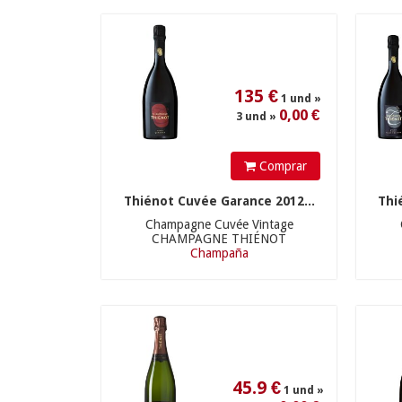
135
€
1 und »
0,00 €
3 und »
Comprar
Thiénot Cuvée Garance 2012...
Thi
Champagne Cuvée Vintage
CHAMPAGNE THIÉNOT
Champaña
45.9
€
1 und »
0,00 €
3 und »