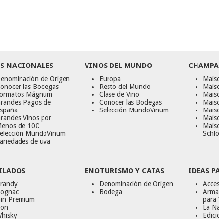
S NACIONALES
VINOS DEL MUNDO
CHAMPA
enominación de Origen
Europa
Maiso
onocer las Bodegas
Resto del Mundo
Mais
ormatos Mágnum
Clase de Vino
Mais
randes Pagos de
Conocer las Bodegas
Maiso
spaña
Selección MundoVinum
Mais
randes Vinos por
Maiso
enos de 10€
Mais
elección MundoVinum
Schlo
ariedades de uva
ILADOS
ENOTURISMO Y CATAS
IDEAS P
randy
Denominación de Origen
Acces
ognac
Bodega
Armar
in Premium
para 
on
La Na
hisky
Edici