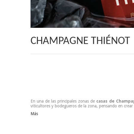
CHAMPAGNE THIÉNOT
En una de las principales zonas de
casas de Champa
viticultores y bodegueros de la zona, pensando en crea
Más