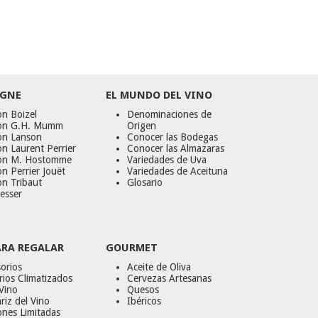
GNE
EL MUNDO DEL VINO
n Boizel
Denominaciones de
on G.H. Mumm
Origen
on Lanson
Conocer las Bodegas
n Laurent Perrier
Conocer las Almazaras
on M. Hostomme
Variedades de Uva
n Perrier Jouët
Variedades de Aceituna
on Tribaut
Glosario
esser
ARA REGALAR
GOURMET
orios
Aceite de Oliva
ios Climatizados
Cervezas Artesanas
Vino
Quesos
riz del Vino
Ibéricos
ones Limitadas