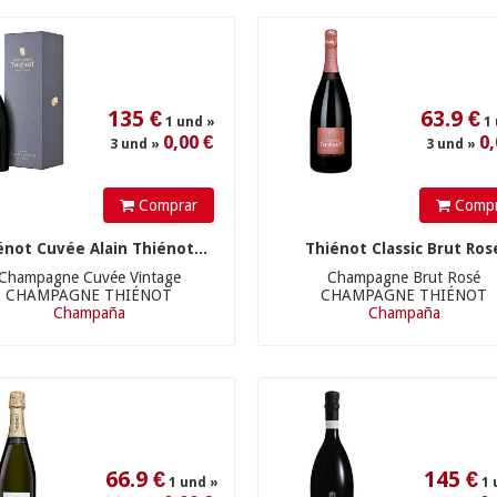
135
€
63.9
€
1 und »
1 und »
0,00 €
0,00 €
3 und »
3 und »
Comprar
Compr
énot Cuvée Alain Thiénot...
Thiénot Classic Brut Ros
Champagne Cuvée Vintage
Champagne Brut Rosé
CHAMPAGNE THIÉNOT
CHAMPAGNE THIÉNOT
Champaña
Champaña
66.9
€
145
€
1 und »
1 und »
0,00 €
0,00 €
3 und »
3 und »