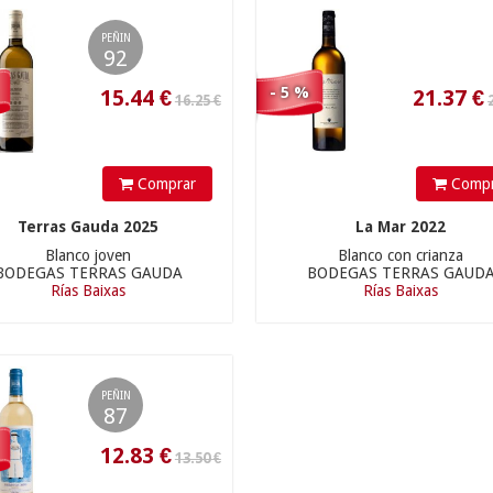
15.44
€
21.37
€
PEÑIN
92
- 5 %
Comprar
Compr
13.50 €
Terras Gauda 2025
La Mar 2022
Blanco joven
Blanco con crianza
BODEGAS TERRAS GAUDA
BODEGAS TERRAS GAUD
Rías Baixas
Rías Baixas
12.83
€
PEÑIN
87