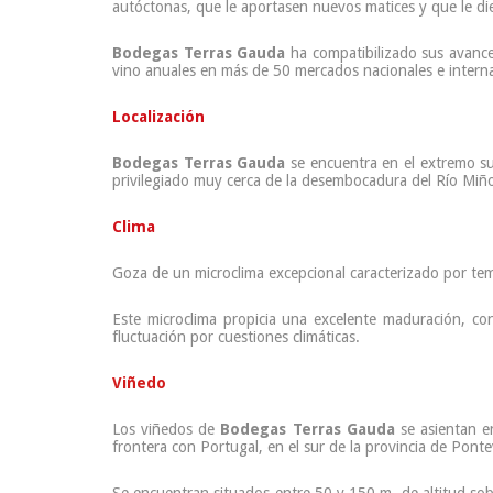
autóctonas, que le aportasen nuevos matices y que le die
Bodegas Terras Gauda
ha compatibilizado sus avances
vino anuales en más de 50 mercados nacionales e interna
Localización
Bodegas Terras Gauda
se encuentra en el extremo su
privilegiado muy cerca de la desembocadura del Río Miñ
Clima
Goza de un microclima excepcional caracterizado por te
Este microclima propicia una excelente maduración, c
fluctuación por cuestiones climáticas.
Viñedo
Los viñedos de
Bodegas Terras Gauda
se asientan e
frontera con Portugal, en el sur de la provincia de Pont