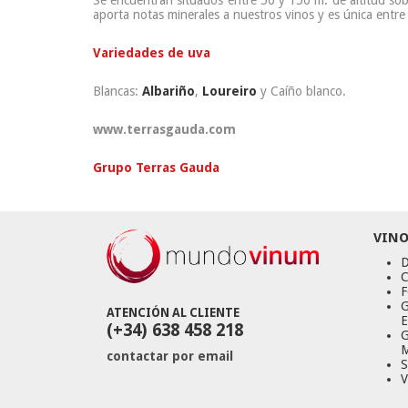
Se encuentran situados entre 50 y 150 m. de altitud sobr
aporta notas minerales a nuestros vinos y es única entre
Variedades de uva
Blancas:
Albariño
,
Loureiro
y Caíño blanco.
www.terrasgauda.com
Grupo Terras Gauda
VINO
D
C
F
G
ATENCIÓN AL CLIENTE
E
(+34) 638 458 218
G
M
contactar por email
S
V