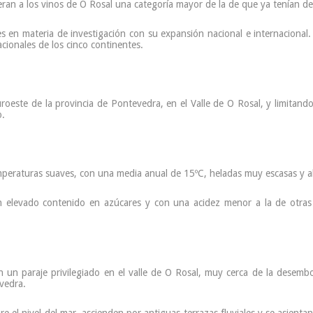
ran a los vinos de O Rosal una categoría mayor de la de que ya tenían de 
 en materia de investigación con su expansión nacional e internacional. E
cionales de los cinco continentes.
roeste de la provincia de Pontevedra, en el Valle de O Rosal, y limitand
o.
mperaturas suaves, con una media anual de 15ºC, heladas muy escasas y a
on elevado contenido en azúcares y con una acidez menor a la de otras
n un paraje privilegiado en el valle de O Rosal, muy cerca de la desem
evedra.