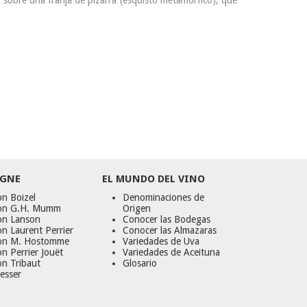
n sobre una franja de pizarra (esquisto metamórfico), que
GNE
EL MUNDO DEL VINO
n Boizel
Denominaciones de
on G.H. Mumm
Origen
on Lanson
Conocer las Bodegas
n Laurent Perrier
Conocer las Almazaras
on M. Hostomme
Variedades de Uva
n Perrier Jouët
Variedades de Aceituna
on Tribaut
Glosario
esser