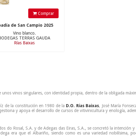
Comprar
badía de San Campio 2025
Vino blanco.
BODEGAS TERRAS GAUDA
Rías Baixas
de unos vinos singulares, con identidad propia, dentro de la obligada máxi
raíz de la constitución en 1980 de la
D.O. Rías Baixas
, José María Fonseca
stiona y apoya el desarrollo de cursos de vitivinicultura y enología, ad
edos do Rosal, S.A. y de Adegas das Eiras, S.A., se concretó la intención y
bodega era que el Albariño, siendo como es una variedad nobilísima, p