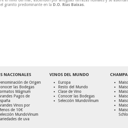
e el nivel del mar, ascienden por antiguas terrazas fluviales y se asienta
 el granito predominante en la
D.O. Rías Baixas
.
S NACIONALES
VINOS DEL MUNDO
CHAMPA
enominación de Origen
Europa
Maiso
onocer las Bodegas
Resto del Mundo
Mais
ormatos Mágnum
Clase de Vino
Mais
randes Pagos de
Conocer las Bodegas
Maiso
spaña
Selección MundoVinum
Mais
randes Vinos por
Maiso
enos de 10€
Mais
elección MundoVinum
Schlo
ariedades de uva