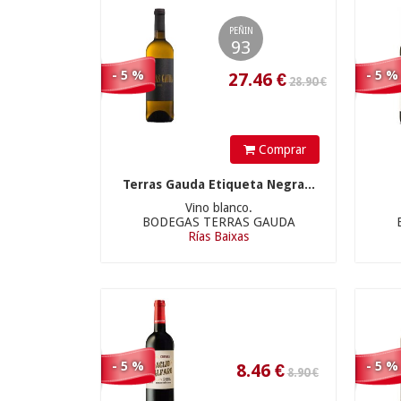
27.46
€
PEÑIN
93
- 5 %
- 5 %
Comprar
8.90 €
Terras Gauda Etiqueta Negra...
Vino blanco.
BODEGAS TERRAS GAUDA
Rías Baixas
8.46
€
- 5 %
- 5 %