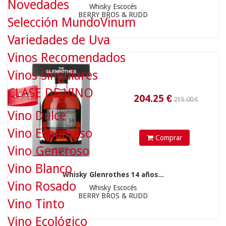
Novedades
215.00 €
Whisky Escocés
BERRY BROS & RUDD
Selección MundoVinum
Variedades de Uva
204.25
€
Vinos Recomendados
Vinos Singulares
CLASE DE VINO
- 5 %
Vino Dulce
Vino Espumoso
Comprar
Vino Generoso
48.90 €
Vino Blanco
Whisky Glenrothes 14 años...
Vino Rosado
Whisky Escocés
BERRY BROS & RUDD
Vino Tinto
46.45
€
Vino Ecológico