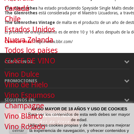
Canadá
The Glenrothes
 ha estado produciendo Speyside Single Malts desde 
The Glenrothes
 está considerada por el Maestro Licuadoras, a travé
Chile
The Glenrothes Vintage
 de malta es el producto de un año de destil
Estados Unidos
El proceso de envejecimiento es de entre 10 y 16 años después de la des
Nueva Zelanda
Conocer más:
 http://www.bbr.com/
Todos los países
CLASE DE VINO
CONÓCENOS
Vino Dulce
PROMOCIONES
Vino de Hielo
Vino Espumoso
SÍGUENOS EN:
Champagne
AVISO MAYOR DE 18 AÑOS Y USO DE COOKIES
Vino Blanco
Para ver los contenidos de esta web debes ser mayor
de edad.
Vino Rosado
Utilizamos cookies propias y de terceros para mejorar
cerrar
la experiencia de navegación, y ofrecer contenidos y