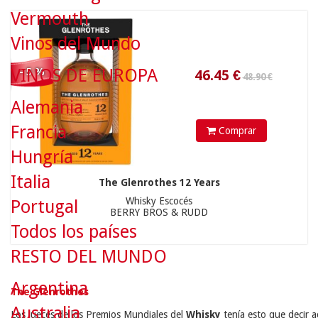
Vermouth
Vinos del Mundo
VINOS DE EUROPA
- 5 %
Alemania
Francia
Comprar
Hungría
Italia
The Glenrothes 12 Years
Whisky Escocés
Portugal
BERRY BROS & RUDD
Todos los países
RESTO DEL MUNDO
Argentina
The Glenrothes
Australia
Los jueces de los Premios Mundiales del 
Whisky
 tenía esto que decir 