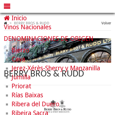
Inicio
>
BERRY BROS & RUDD
Volver
Vinos Nacionales
DENOMINACIONES DE ORIGEN
Bierzo
Cava
Jerez-Xérès-Sherry y Manzanilla
BERRY BROS & RUDD
Jumilla
Priorat
Rías Baixas
Ribera del Duero
Ribeira Sacra