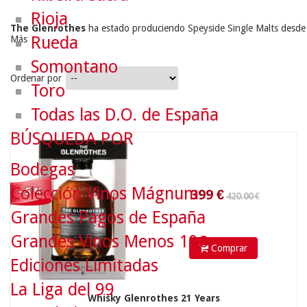
Rioja
The Glenrothes
 ha estado produciendo Speyside Single Malts desde 
Rueda
Más
Somontano
Ordenar por
Toro
420.00 €
Todas las D.O. de España
BÚSQUEDA POR
399
€
Bodegas
Colección Vinos Mágnum
- 5 %
Grandes Pagos de España
Grandes Vinos Menos 10€
Comprar
Ediciones Limitadas
La Liga del 99
Whisky Glenrothes 21 Years