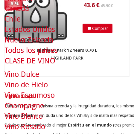
- 5 %
Canadá
Chile
Estados Unidos
Comprar
Nueva Zelanda
Todos los países
Highland Park 12 Years 0,70 L
HIGHLAND PARK
CLASE DE VINO
Vino Dulce
Vino de Hielo
Vino Espumoso
Highland Park
Champagne
Elaboran hoy con la misma creencia y la integridad duradera, los mismo
Vino Blanco
Highland Park
 es sin duda uno de los Whisky's de malta más respetad
Vino Rosado
Desde que fue nombrado el mejor 
Espíritu en el mundo
 (tres prem