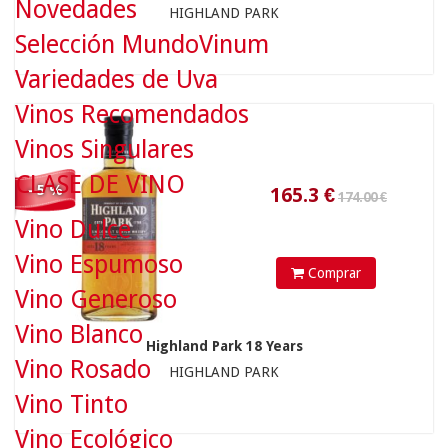
Novedades
174.00 €
HIGHLAND PARK
Selección MundoVinum
Variedades de Uva
165.3
€
Vinos Recomendados
Vinos Singulares
CLASE DE VINO
- 5 %
Vino Dulce
Vino Espumoso
Comprar
Vino Generoso
106.00 €
Vino Blanco
Highland Park 18 Years
Vino Rosado
HIGHLAND PARK
Vino Tinto
100.7
€
Vino Ecológico