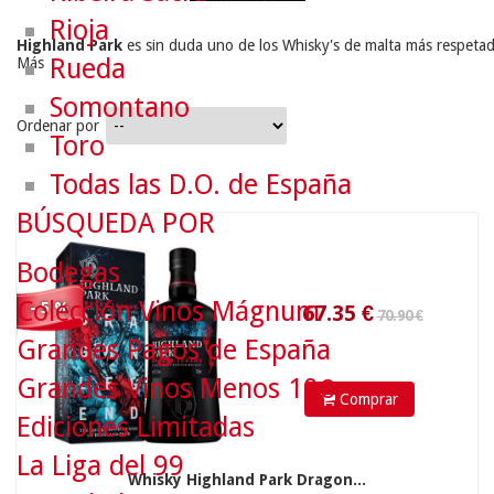
Rioja
Highland Park
 es sin duda uno de los Whisky's de malta más respetad
Rueda
Más
Somontano
Ordenar por
Toro
70.90 €
Todas las D.O. de España
BÚSQUEDA POR
67.35
€
Bodegas
Colección Vinos Mágnum
- 5 %
Grandes Pagos de España
Grandes Vinos Menos 10€
Comprar
Ediciones Limitadas
La Liga del 99
Whisky Highland Park Dragon...