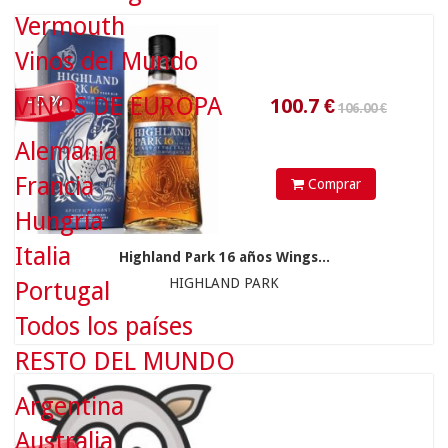
Vermouth
Vinos del Mundo
VINOS DE EUROPA
- 5 %
Alemania
45.90 €
Francia
Comprar
Hungría
Italia
Highland Park 16 años Wings...
HIGHLAND PARK
Portugal
43.6
€
Todos los países
RESTO DEL MUNDO
Argentina
Australia