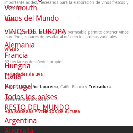
importante acidez, necesarios para la elaboración de vinos frescos y
Vermouth
afrutados.
Vinos del Mundo
Suelo
VINOS DE EUROPA
El suelo granítico, arenoso y muy permeable permite obtener vinos
muy finos, capaces de resaltar al máximo los aromas varietales.
Alemania
Viñedo
Francia
52 hectáreas de viñedos propios.
Hungría
Variedades de uva
Italia
Portugal
Blancas:
Albariño
,
Loureiro
, Caiño Blanco y
Treixadura
.
Todos los países
www.tollodouro.com
RESTO DEL MUNDO
HGA BODEGAS Y VIÑEDOS DE ALTURA
Argentina
Australia