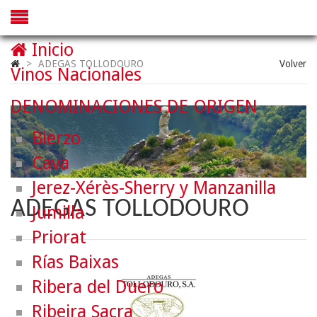
Inicio
>
ADEGAS TOLLODOURO
Volver
Vinos Nacionales
DENOMINACIONES DE ORIGEN
Bierzo
Cava
Jerez-Xérès-Sherry y Manzanilla
ADEGAS TOLLODOURO
Jumilla
Priorat
Rías Baixas
Ribera del Duero
Ribeira Sacra