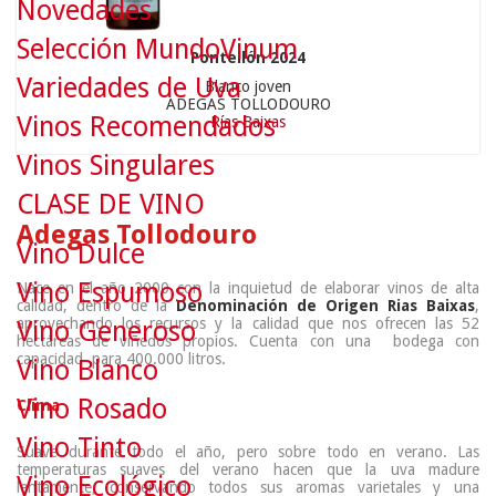
Novedades
Selección MundoVinum
Pontellón 2024
Variedades de Uva
Blanco joven
ADEGAS TOLLODOURO
Vinos Recomendados
Rías Baixas
Vinos Singulares
CLASE DE VINO
Adegas Tollodouro
Vino Dulce
Vino Espumoso
Nace en el año 2000 con la inquietud de elaborar vinos de alta
calidad, dentro de la
Denominación de Origen Rias Baixas
,
aprovechando los recursos y la calidad que nos ofrecen las 52
Vino Generoso
hectáreas de viñedos propios. Cuenta con una bodega con
capacidad para 400.000 litros.
Vino Blanco
Vino Rosado
Clima
Vino Tinto
Suave durante todo el año, pero sobre todo en verano. Las
temperaturas suaves del verano hacen que la uva madure
Vino Ecológico
lentamente, conservando todos sus aromas varietales y una