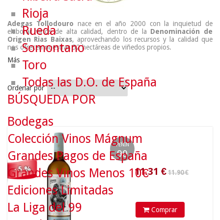
Rioja
Adegas Tollodouro
nace en el año 2000 con la inquietud de
Rueda
elaborar vinos de alta calidad, dentro de la
Denominación de
Origen Rias Baixas
, aprovechando los recursos y la calidad que
Somontano
nos ofrecen nuestras 52 hectáreas de viñedos propios.
Más
Toro
Todas las D.O. de España
Ordenar por
BÚSQUEDA POR
11.90 €
Bodegas
11.31
€
Colección Vinos Mágnum
PEÑIN
90
Grandes Pagos de España
- 5 %
Grandes Vinos Menos 10€
Ediciones Limitadas
La Liga del 99
Comprar