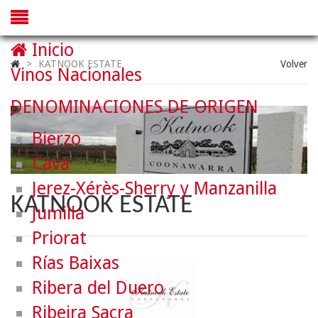
Inicio
>
KATNOOK ESTATE
Volver
Vinos Nacionales
DENOMINACIONES DE ORIGEN
Bierzo
Cava
Jerez-Xérès-Sherry y Manzanilla
KATNOOK ESTATE
Jumilla
Priorat
Rías Baixas
Ribera del Duero
Ribeira Sacra