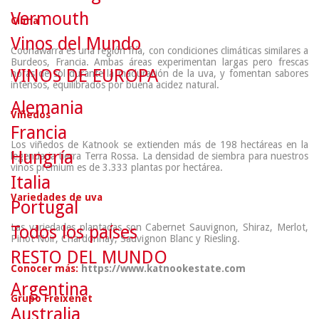
Vermouth
Clima
Vinos del Mundo
Coonawarra es una región fría, con condiciones climáticas similares a
Burdeos, Francia. Ambas áreas experimentan largas pero frescas
VINOS DE EUROPA
horas de sol durante la maduración de la uva, y fomentan sabores
intensos, equilibrados por buena acidez natural.
Alemania
Viñedos
Francia
Los viñedos de Katnook se extienden más de 198 hectáreas en la
Hungría
legendaria tierra Terra Rossa. La densidad de siembra para nuestros
vinos premium es de 3.333 plantas por hectárea.
Italia
Variedades de uva
Portugal
Las variedades plantadas son Cabernet Sauvignon, Shiraz, Merlot,
Todos los países
Pinot Noir, Chardonnay, Sauvignon Blanc y Riesling.
RESTO DEL MUNDO
Conocer más:
https://www.katnookestate.com
Argentina
Grupo Freixenet
Australia