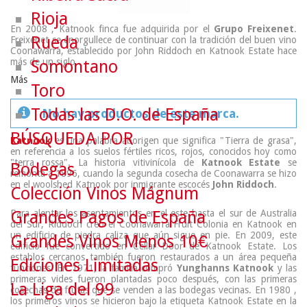
Rioja
En 2008 , Katnook finca fue adquirida por el
Grupo Freixenet
.
Rueda
Freixenet se enorgullece de continuar con la tradición del buen vino
Coonawarra, establecido por John Riddoch en Katnook Estate hace
más de un siglo.
Somontano
Más
Toro
Todas las D.O. de España
No hay productos de este marca.
BÚSQUEDA POR
Katnook
es una palabra aborigen que significa "Tierra de grasa",
en referencia a los suelos fértiles ricos, rojos, conocidos hoy como
"terra rossa". La historia vitivinícola de
Katnook Estate
se
Bodegas
remonta a 1896, cuando la segunda cosecha de Coonawarra se hizo
en el woolshed Katnook por inmigrante escocés
John Riddoch
.
Colección Vinos Mágnum
Para alentar los asentamientos en el este hasta el sur de Australia
Grandes Pagos de España
del Sur, Riddoch creó el Coonawarra Fruit Colonia en Katnook en
un edificio de piedra caliza que aún sigue en pie. En 2009, este
Grandes Vinos Menos 10€
edificio fue convertido en Cellar Door de Katnook Estate. Los
establos cercanos también fueron restaurados a un área pequeña
Ediciones Limitadas
funciones. En 1971, la familia compró
Yunghanns Katnook
y las
primeras vides fueron plantadas poco después, con las primeras
La Liga del 99
cosechas de frutas que se venden a las bodegas vecinas. En 1980 ,
los primeros vinos se hicieron bajo la etiqueta Katnook Estate en la