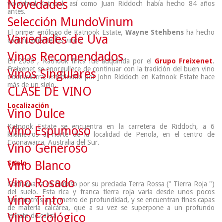
Novedades
woolshed Katnook así como Juan Riddoch había hecho 84 años
antes.
Selección MundoVinum
El primer enólogo de Katnook Estate,
Wayne Stehbens
ha hecho
Variedades de Uva
continuamente los vinos.
Vinos Recomendados
En 2008 , Katnook finca fue adquirida por el
Grupo Freixenet
.
Freixenet se enorgullece de continuar con la tradición del buen vino
Vinos Singulares
Coonawarra, establecido por John Riddoch en Katnook Estate hace
más de un siglo.
CLASE DE VINO
Localización
Vino Dulce
Katnook Estate se encuentra en la carretera de Riddoch, a 6
Vino Espumoso
kilómetros al norte de la localidad de Penola, en el centro de
Coonawarra, Australia del Sur.
Vino Generoso
Vino Blanco
Suelo
Vino Rosado
Coonawarra es famoso por su preciada Terra Rossa (" Tierra Roja ")
del suelo. Esta rica y franca tierra roja varía desde unos pocos
Vino Tinto
centímetros a un metro de profundidad, y se encuentran finas capas
de materia calcárea, que a su vez se superpone a un profundo
Vino Ecológico
estrato de caliza.