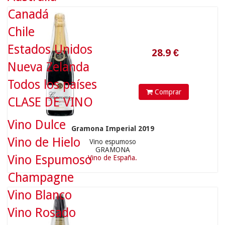
Canadá
Chile
Estados Unidos
Nueva Zelanda
Todos los países
Comprar
CLASE DE VINO
Vino Dulce
Gramona Imperial 2019
39.9
€
Vino de Hielo
Vino espumoso
GRAMONA
Vino Espumoso
Vino de España.
Champagne
Vino Blanco
Vino Rosado