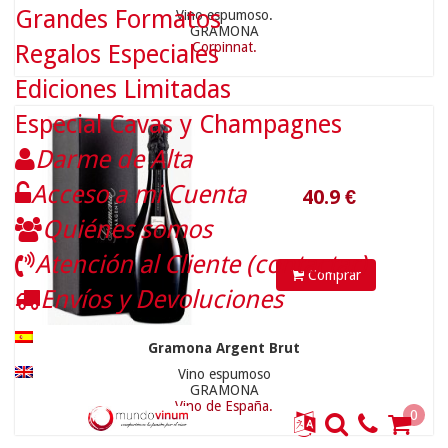
Grandes Formatos
Vino espumoso.
GRAMONA
Corpinnat.
Regalos Especiales
Ediciones Limitadas
Especial Cavas y Champagnes
Darme de Alta
Acceso a mi Cuenta
179
€
Quiénes somos
Atención al Cliente (contactar)
Comprar
Envíos y Devoluciones
Gramona Argent Brut
Vino espumoso
GRAMONA
Vino de España.
0