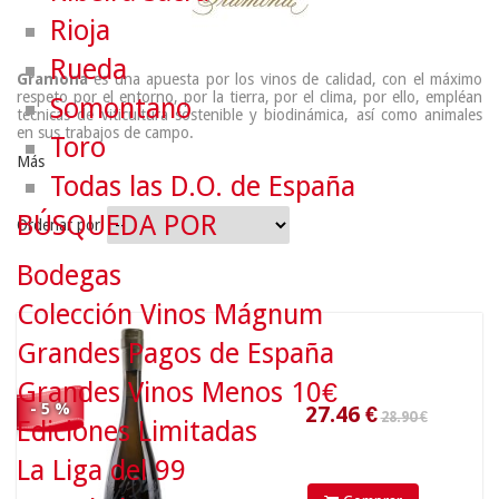
Rioja
Rueda
Gramona
es una apuesta por los vinos de calidad, con el máximo
respeto por el entorno, por la tierra, por el clima, por ello, empléan
Somontano
técnicas de viticultura sostenible y biodinámica, así como animales
en sus trabajos de campo.
Toro
Más
Todas las D.O. de España
BÚSQUEDA POR
Ordenar por
28.90 €
Bodegas
Colección Vinos Mágnum
27.46
€
Grandes Pagos de España
Grandes Vinos Menos 10€
- 5 %
Ediciones Limitadas
La Liga del 99