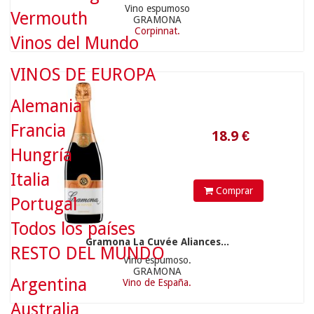
Vino espumoso
Vermouth
GRAMONA
Corpinnat.
18.9
€
Vinos del Mundo
VINOS DE EUROPA
Alemania
Francia
Hungría
Italia
Comprar
Portugal
Todos los países
Gramona La Cuvée Aliances...
RESTO DEL MUNDO
Vino espumoso.
28.9
€
GRAMONA
Argentina
Vino de España.
Australia