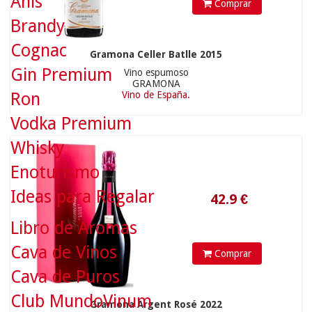
Anís
Comprar
42.9
€
Brandy
Cognac
Gramona Celler Batlle 2015
Gin Premium
Vino espumoso
GRAMONA
Ron
Vino de España.
Vodka Premium
Whisky
Enoturismo
Ideas para Regalar
Libro de Aromas
40.9
€
Cava de Vinos
Comprar
Cava de Puros
Club MundoVinum
Gramona Argent Rosé 2022