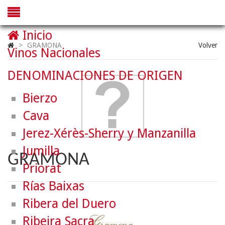
Inicio
>
GRAMONA
Volver
Vinos Nacionales
DENOMINACIONES DE ORIGEN
Bierzo
Cava
Jerez-Xérès-Sherry y Manzanilla
Jumilla
GRAMONA
Priorat
Rías Baixas
Ribera del Duero
Ribeira Sacra