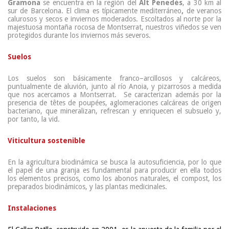
Gramona
se encuentra en la región del
Alt Penedés
,
a 30 km al
sur de Barcelona. El clima es típicamente mediterráneo
,
de veranos
calurosos y secos e inviernos moderados. Escoltados al norte por la
majestuosa montaña rocosa de Montserrat, nuestros viñedos se ven
protegidos durante los inviernos más severos.
Suelos
Los suelos son básicamente franco–arcillosos y calcáreos,
puntualmente de aluvión, junto al río Anoia, y pizarrosos a medida
que nos acercamos a Montserrat. Se caracterizan además por la
presencia de
têtes de poupées
, aglomeraciones calcáreas de origen
bacteriano, que mineralizan, refrescan y enriquecen el subsuelo y,
por tanto, la vid.
Viticultura sostenible
En la agricultura biodinámica se busca la autosuficiencia, por lo que
el papel de una granja es fundamental para producir en ella todos
los elementos precisos, como los abonos naturales, el compost, los
preparados biodinámicos, y las plantas medicinales.
Instalaciones