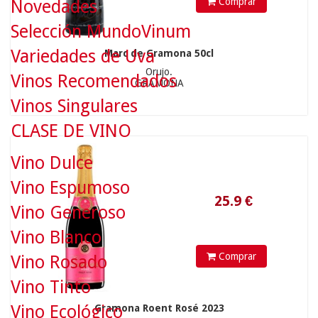
Comprar
Novedades
Selección MundoVinum
Variedades de Uva
Marc de Gramona 50cl
Orujo.
Vinos Recomendados
GRAMONA
Vinos Singulares
25.9
€
CLASE DE VINO
Vino Dulce
Vino Espumoso
Vino Generoso
Vino Blanco
Comprar
Vino Rosado
Vino Tinto
Vino Ecológico
Gramona Roent Rosé 2023