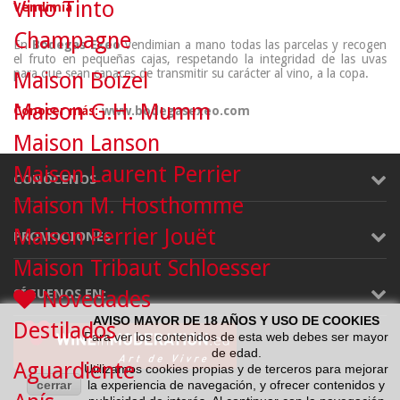
Vino Tinto
Vendimia
Champagne
En
Bodegas Exeo
vendimian a mano todas las parcelas y recogen
el fruto en pequeñas cajas, respetando la integridad de las uvas
para que sean capaces de transmitir su carácter al vino, a la copa.
Maison Boizel
Maison G.H. Mumm
Conocer más:
www.bodegasexeo.com
Maison Lanson
Maison Laurent Perrier
CONÓCENOS
Maison M. Hosthomme
Maison Perrier Jouët
PROMOCIONES
Maison Tribaut Schloesser
SÍGUENOS EN:
Novedades
AVISO MAYOR DE 18 AÑOS Y USO DE COOKIES
Destilados
Para ver los contenidos de esta web debes ser mayor
de edad.
Aguardiente
Utilizamos cookies propias y de terceros para mejorar
cerrar
la experiencia de navegación, y ofrecer contenidos y