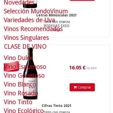
Novedades
Selección MundoVinum
Letras Minúsculas 2021
16.90 €
Variedades de Uva
Tinto con crianza
BODEGAS EXEO
Vinos Recomendados
Rioja
Vinos Singulares
16.05
€
CLASE DE VINO
Vino Dulce
Vino Espumoso
- 5 %
Vino Generoso
Vino Blanco
Comprar
Vino Rosado
16.90 €
Vino Tinto
Cifras Tinto 2021
Vino Ecológico
Tinto con crianza