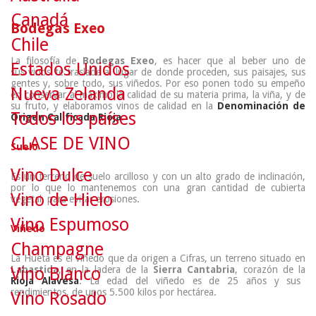
Canadá
Bodegas
Exeo
Chile
La filosofía de
Bodegas Exeo
, es hacer que al beber uno de
Estados Unidos
sus vinos te traslade al lugar de donde proceden, sus paisajes, sus
gentes y, sobre todo, sus viñedos. Por eso ponen todo su empeño
Nueva Zelanda
en conservar al máximo la calidad de su materia prima, la viña, y de
su fruto, y elaboramos vinos de calidad en la
Denominación de
Todos los países
Origen Calificada Rioja
.
CLASE DE VINO
Suelo
Vino Dulce
Es un terreno de suelo arcilloso y con un alto grado de inclinación,
por lo que lo mantenemos con una gran cantidad de cubierta
Vino de Hielo
vegetal, para evitar erosiones.
Vino Espumoso
Viñedo
Champagne
La Hueta es el viñedo que da origen a Cifras, un terreno situado en
Vino Blanco
Labastida
, en la ladera de la
Sierra Cantabria
, corazón de la
Rioja Alavesa
. La edad del viñedo es de 25 años y sus
rendimientos, de unos 5.500 kilos por hectárea.
Vino Rosado