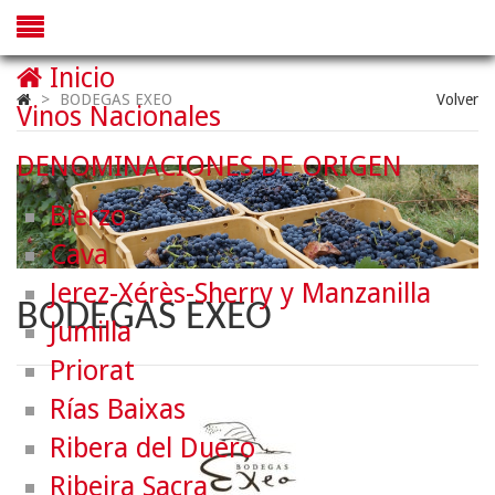
Inicio
>
BODEGAS EXEO
Volver
Vinos Nacionales
DENOMINACIONES DE ORIGEN
Bierzo
Cava
Jerez-Xérès-Sherry y Manzanilla
BODEGAS EXEO
Jumilla
Priorat
Rías Baixas
Ribera del Duero
Ribeira Sacra