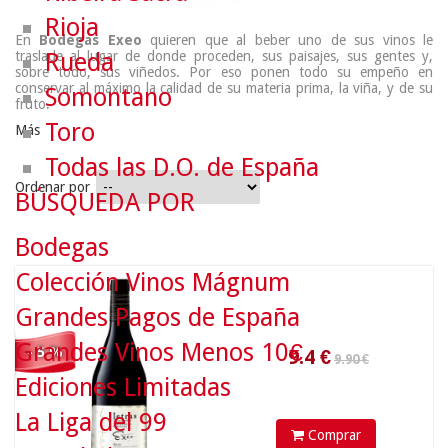
Rioja
En
Bodegas Exeo
quieren que al beber uno de sus vinos le
Rueda
traslade al lugar de donde proceden, sus paisajes, sus gentes y,
sobre todo, sus viñedos. Por eso ponen todo su empeño en
conservar al máximo la calidad de su materia prima, la viña, y de su
Somontano
fruto.
Toro
Más
Todas las D.O. de España
Ordenar por
BÚSQUEDA POR
9.90 €
Bodegas
Colección Vinos Mágnum
9.4
€
Grandes Pagos de España
Grandes Vinos Menos 10€
- 5 %
Ediciones Limitadas
La Liga del 99
Comprar