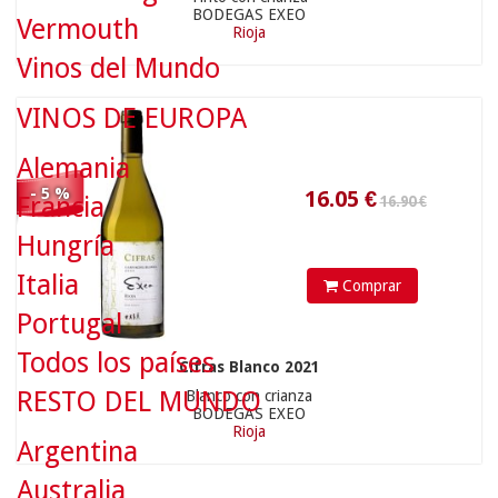
BODEGAS EXEO
Vermouth
Rioja
16.05
€
Vinos del Mundo
VINOS DE EUROPA
Alemania
- 5 %
Francia
Hungría
Italia
Comprar
Portugal
Todos los países
Cifras Blanco 2021
RESTO DEL MUNDO
Blanco con crianza
BODEGAS EXEO
Rioja
Argentina
Australia