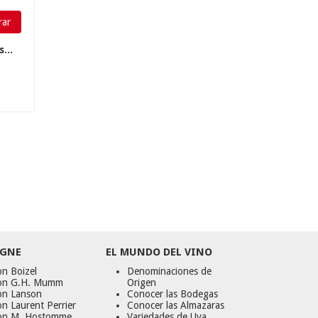
ar
...
GNE
EL MUNDO DEL VINO
n Boizel
Denominaciones de
on G.H. Mumm
Origen
on Lanson
Conocer las Bodegas
n Laurent Perrier
Conocer las Almazaras
on M. Hostomme
Variedades de Uva