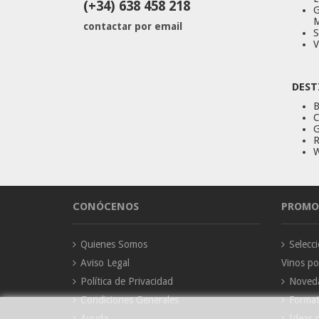
(+34) 638 458 218
G
M
contactar por email
S
V
DEST
B
C
G
R
W
CONÓCENOS
PROMO
Quienes Somos
Selec
Aviso Legal
Vinos p
Política de Privacidad
Noved
Condiciones Generales
Forma
Ayuda
Ideas 