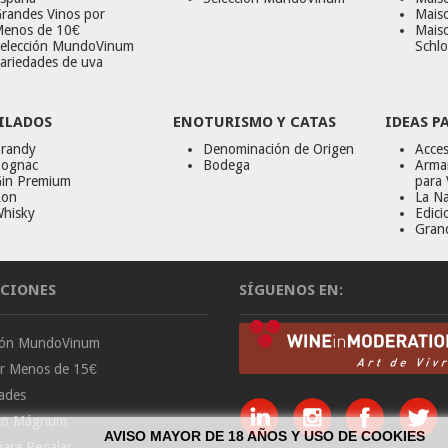
randes Vinos por
Maiso
enos de 10€
Mais
elección MundoVinum
Schlo
ariedades de uva
ILADOS
ENOTURISMO Y CATAS
IDEAS P
randy
Denominación de Origen
Acces
ognac
Bodega
Armar
in Premium
para 
on
La Na
hisky
Edici
Gran
CIONES
SÍGUENOS EN:
ción MundoVinum
or Menos de 15€
ades
to Mágnum
AVISO MAYOR DE 18 AÑOS Y USO DE COOKIES
para Regalar