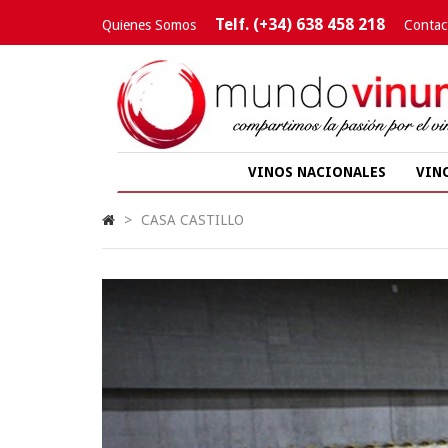
Telf. (+34) 638 458 218
Quienes Somos
Contac
VINOS NACIONALES
VIN
>
CASA CASTILLO