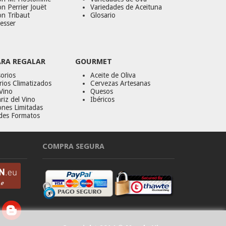
n Perrier Jouët
Variedades de Aceituna
on Tribaut
Glosario
esser
ARA REGALAR
GOURMET
orios
Aceite de Oliva
ios Climatizados
Cervezas Artesanas
Vino
Quesos
riz del Vino
Ibéricos
ones Limitadas
des Formatos
COMPRA SEGURA