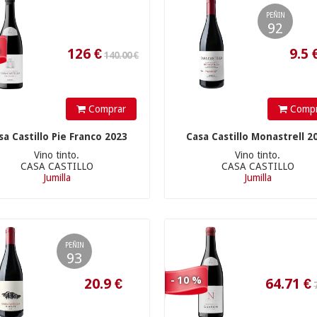
PEÑIN
92
%
Comprar
Compr
71.90 €
sa Castillo Pie Franco 2023
Casa Castillo Monastrell 2
Vino tinto.
Vino tinto.
CASA CASTILLO
CASA CASTILLO
Jumilla
Jumilla
20.9
€
64.71
€
PEÑIN
93
- 10 %