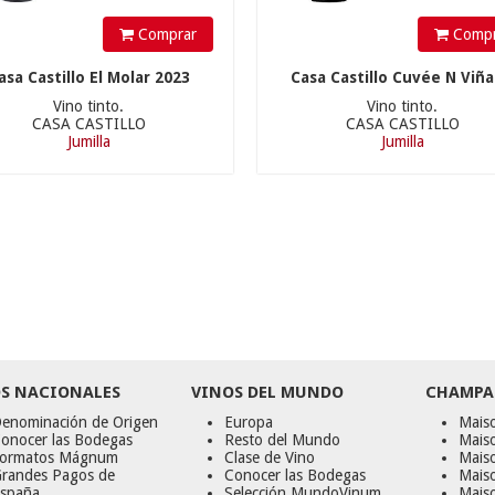
Comprar
Compr
asa Castillo El Molar 2023
Casa Castillo Cuvée N Viñas
Vino tinto.
Vino tinto.
CASA CASTILLO
CASA CASTILLO
Jumilla
Jumilla
S NACIONALES
VINOS DEL MUNDO
CHAMPA
enominación de Origen
Europa
Maiso
onocer las Bodegas
Resto del Mundo
Mais
ormatos Mágnum
Clase de Vino
Mais
randes Pagos de
Conocer las Bodegas
Maiso
spaña
Selección MundoVinum
Mais