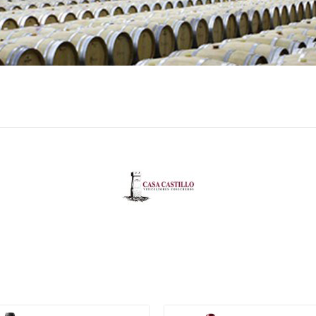
140.00 €
126
€
9.5
€