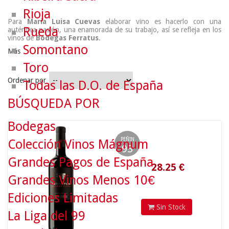
Rioja
Para
María Luisa Cuevas
elaborar vino es hacerlo con una
Rueda
auténtica pasión, una enamorada de su trabajo, así se refleja en los
vinos de
Bodegas
Ferratus
.
Somontano
Más
Toro
Ordenar por
Todas las D.O. de España
BÚSQUEDA POR
Bodegas
28.25
€
PEÑIN
Colección Vinos Mágnum
93
Grandes Pagos de España
Grandes Vinos Menos 10€
Ediciones Limitadas
Sin Stock
La Liga del 99