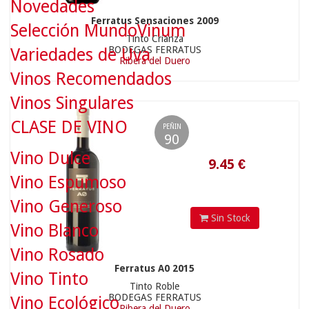
Novedades
Ferratus Sensaciones 2009
Selección MundoVinum
Tinto Crianza
BODEGAS FERRATUS
Variedades de Uva
Ribera del Duero
Vinos Recomendados
9.45
€
Vinos Singulares
CLASE DE VINO
PEÑIN
90
Vino Dulce
Vino Espumoso
Vino Generoso
Sin Stock
Vino Blanco
Vino Rosado
Ferratus A0 2015
Vino Tinto
Tinto Roble
BODEGAS FERRATUS
Vino Ecológico
Ribera del Duero