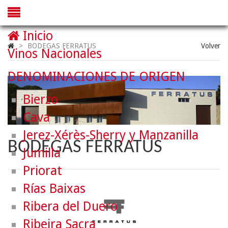
Inicio
>
BODEGAS FERRATUS
Volver
Vinos Nacionales
DENOMINACIONES DE ORIGEN
Bierzo
Cava
Jerez-Xérès-Sherry y Manzanilla
BODEGAS FERRATUS
Jumilla
Priorat
Rías Baixas
Ribera del Duero
Ribeira Sacra