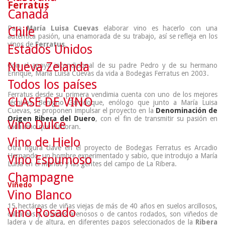
Ferratus
Canadá
Para
María Luisa Cuevas
elaborar vino es hacerlo con una
Chile
auténtica pasión, una enamorada de su trabajo, así se refleja en los
vinos de
Ferratus
.
Estados Unidos
Nueva Zelanda
Con el apoyo incondicional de su padre Pedro y de su hermano
Enrique, María Luisa Cuevas da vida a Bodegas Ferratus en 2003.
Todos los países
Ferratus desde su primera vendimia cuenta con uno de los mejores
CLASE DE VINO
técnicos, Benigno Garridoque, enólogo que junto a María Luisa
Cuevas, se proponen impulsar el proyecto en la
Denominación de
Origen Ribera del Duero
, con el fin de transmitir su pasión en
Vino Dulce
cada vino que elaboran.
Vino de Hielo
Otra figura clave en el proyecto de Bodegas Ferratus es Arcadio
Hernando, un hombre experimentado y sabio, que introdujo a María
Vino Espumoso
Luisa en el mundo y las gentes del campo de La Ribera.
Champagne
Viñedo
Vino Blanco
15 hectáreas de viñas viejas de más de 40 años en suelos arcillosos,
Vino Rosado
calcáreos y a veces arenosos o de cantos rodados, son viñedos de
ladera y de altura, en diferentes pagos seleccionados de la
Ribera