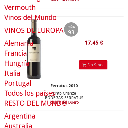
17.45
€
Vermouth
Vinos del Mundo
PEÑIN
VINOS DE EUROPA
93
Alemania
Francia
Hungría
Sin Stock
Italia
Portugal
Ferratus 2010
Todos los países
Tinto Crianza
BODEGAS FERRATUS
RESTO DEL MUNDO
Ribera del Duero
Argentina
Australia