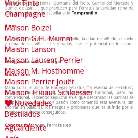
Vino Tinto
del Duero
en La Horra, Quintana del Pidio, Gumiel del Mercado y
Gumiel de Izán,… que producen para Ferratus la variedad reina de
Champagne
esta privilegiada zona castellana: la
Tempranillo
.
Vinos
Maison Boizel
Maison G.H. Mumm
“La combinación del varietal tempranillo, la edad del viñedo, el suelo
y clima de las viñas seleccionadas, son el potencial de los vinos
Maison Lanson
Ferratus”
Maison Laurent Perrier
Benigno Garrido, enólogo
Maison M. Hosthomme
Enoturismo
Maison Perrier Jouët
María Luisa, el alma de Bodegas Ferratus,
“la esencia de Ferratus”,
Maison Tribaut Schloesser
es quien dirige la visita, en una bodega funcional, pero no
convencional. El silencio sepulcral en el que descansan las barricas se
Novedades
rompe cuando explica con pasión cómo comenzó esta aventura, sin
ahorrar en palabras, los riesgos y problemas que ha sufrido por el
camino y los éxitos conseguidos.
Destilados
Conocer más:
www.ferratus.es
Aguardiente