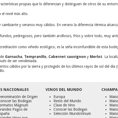
características propias que lo diferencian y distinguen de otros de su en
 el nivel más alto.
 cambiante y veranos muy cálidos. En verano la diferencia térmica alcanza 
rofundos, pedregosos, pero también arcillosos, fríos y sobre todo, muy anti
 acreditación como viñedo ecológico, es la seña inconfundible de esta bod
 de
Garnacha
,
Tempranillo
,
Cabernet sauvignon
y
Merlot
. La local
pués de ser vendimiada.
vientos cálidos por la sierra y protegido de los últimos rayos de sol del dí
dío.
S NACIONALES
VINOS DEL MUNDO
CHAMPA
enominación de Origen
Europa
Maiso
onocer las Bodegas
Resto del Mundo
Mais
ormatos Mágnum
Clase de Vino
Mais
randes Pagos de
Conocer las Bodegas
Maiso
spaña
Selección MundoVinum
Mais
randes Vinos por
Maiso