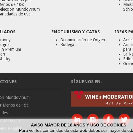
enos de 10€
Mais
elección MundoVinum
Schlo
ariedades de uva
ILADOS
ENOTURISMO Y CATAS
IDEAS P
randy
Denominación de Origen
Acces
ognac
Bodega
Armar
in Premium
para 
on
La Na
hisky
Edici
Gran
CIONES
SÍGUENOS EN:
ción MundoVinum
or Menos de 15€
ades
to Mágnum
AVISO MAYOR DE 18 AÑOS Y USO DE COOKIES
para Regalar
Para ver los contenidos de esta web debes ser mayor de ed