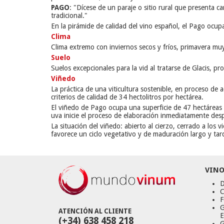
PAGO
:
"Dícese de un paraje o sitio rural que presenta 
tradicional."
En la pirámide de calidad del vino español, el Pago ocupa
Clima
Clima extremo con inviernos secos y fríos, primavera muy
Suelo
Suelos excepcionales para la vid al tratarse de Glacis, p
Viñedo
La práctica de una viticultura sostenible, en proceso de
criterios de calidad de 34 hectolitros por hectárea.
El viñedo de Pago ocupa una superficie de 47 hectáreas
uva inicie el proceso de elaboración inmediatamente des
La situación del viñedo: abierto al cierzo, cerrado a los 
favorece un ciclo vegetativo y de maduración largo y tar
VINO
D
C
F
G
ATENCIÓN AL CLIENTE
E
(+34) 638 458 218
G