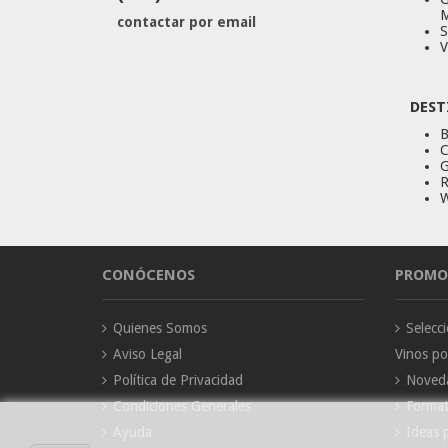
M
contactar por email
S
V
DEST
B
C
G
R
W
CONÓCENOS
PROMO
Quienes Somos
Selec
Aviso Legal
Vinos p
Política de Privacidad
Noved
Condiciones Generales
Forma
Ayuda
Ideas 