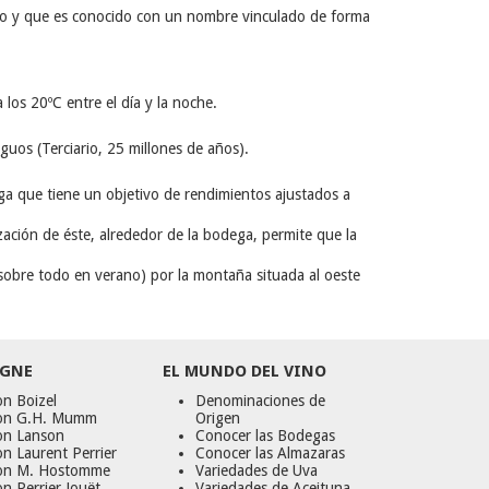
torno y que es conocido con un nombre vinculado de forma
los 20ºC entre el día y la noche.
guos (Terciario, 25 millones de años).
ega que tiene un objetivo de rendimientos ajustados a
ización de éste, alrededor de la bodega, permite que la
a (sobre todo en verano) por la montaña situada al oeste
GNE
EL MUNDO DEL VINO
n Boizel
Denominaciones de
on G.H. Mumm
Origen
on Lanson
Conocer las Bodegas
n Laurent Perrier
Conocer las Almazaras
on M. Hostomme
Variedades de Uva
n Perrier Jouët
Variedades de Aceituna