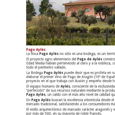
Pago Aylés
La finca
Pago Aylés
no sólo es una bodega, es un territ
El proyecto agro-alimentario del
Pago de Aylés
comenzó 
Edad Media habían pertenecido al clero y a la nobleza, 
todo el perímetro vallado.
La Bodega
Pago Aylés
puede decir que es profeta en su 
elaborar el primer Vino de Pago de Aragón (10º de Españ
proyecto en el que trabaja con ilusión y empeño desde 
El equipo humano de
Aylés
, consciente de la exclusivida
“perfección” de sus recursos naturales mediante la produc
Pago Aylés
, un caldo con el más alto nivel de calidad 
En
Pago Aylés
buscan la excelencia vitivinícola desde e
mercado tradicional, satisfaciendo a los consumidores má
El estilo arquitectónico de marcado carácter aragonés y
por más de 500, en su mayoría de roble francés.