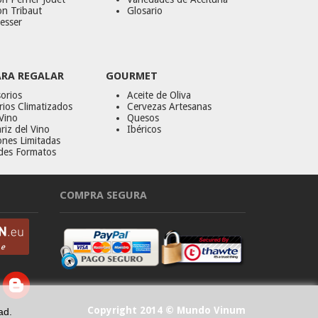
on Tribaut
Glosario
esser
ARA REGALAR
GOURMET
orios
Aceite de Oliva
ios Climatizados
Cervezas Artesanas
Vino
Quesos
riz del Vino
Ibéricos
ones Limitadas
des Formatos
COMPRA SEGURA
Copyright 2014 © Mundo Vinum
ad.