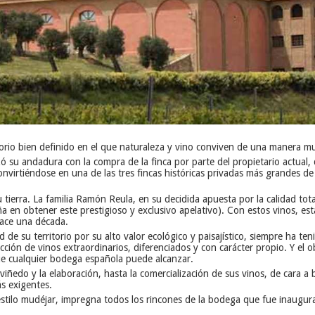
orio bien definido en el que naturaleza y vino conviven de una manera mu
su andadura con la compra de la finca por parte del propietario actual, 
convirtiéndose en una de las tres fincas históricas privadas más grandes 
tierra. La familia Ramón Reula, en su decidida apuesta por la calidad total
a en obtener este prestigioso y exclusivo apelativo). Con estos vinos, e
hace una década.
d de su territorio por su alto valor ecológico y paisajístico, siempre ha te
ción de vinos extraordinarios, diferenciados y con carácter propio. Y el 
que cualquier bodega española puede alcanzar.
l viñedo y la elaboración, hasta la comercialización de sus vinos, de cara
s exigentes.
 estilo mudéjar, impregna todos los rincones de la bodega que fue inaugu