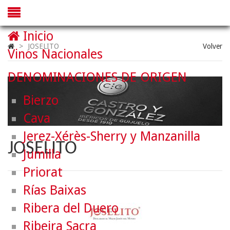
Inicio
>
JOSELITO
Volver
Vinos Nacionales
DENOMINACIONES DE ORIGEN
Bierzo
Cava
Jerez-Xérès-Sherry y Manzanilla
JOSELITO
Jumilla
Priorat
Rías Baixas
Ribera del Duero
Ribeira Sacra